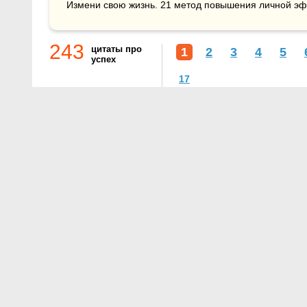
Измени свою жизнь. 21 метод повышения личной эф
243
цитаты про
1
2
3
4
5
успех
17
О проекте