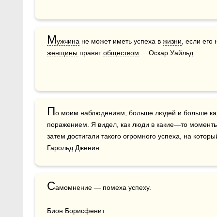
М
ужчина
 не может иметь успеха в 
жизни
женщины
 правят 
обществом
.    Оскар Уайльд
П
о моим наблюдениям, больше людей и больше кар
поражением. Я видел, как люди в какие—то моменты
затем достигали такого огромного успеха, на который 
Гарольд Дженин
С
амомнение — помеха успеху.

Бион Борисфенит