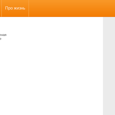
Про жизнь
лная
е