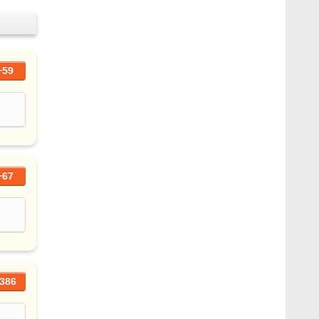
+59
+67
386