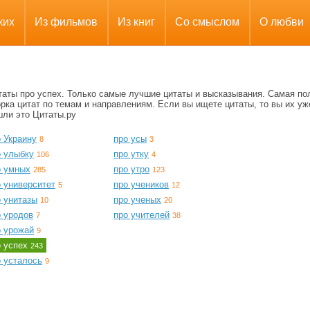
ких
Из фильмов
Из книг
Со смыслом
О любви
таты про успех. Только самые лучшие цитаты и высказывания. Самая по
рка цитат по темам и направлениям. Если вы ищете цитаты, то вы их уж
шли это Цитаты.ру
 Украину
про усы
8
3
о улыбку
про утку
106
4
о умных
про утро
285
123
 университет
про учеников
5
12
о унитазы
про ученых
10
20
о уродов
про учителей
7
38
о урожай
9
о успех
243
о усталось
9