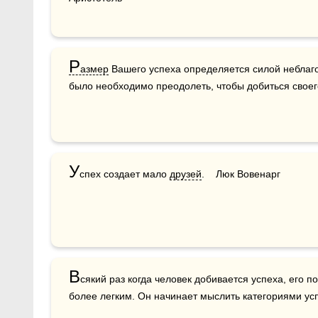
Р
азмер
 Вашего успеха определяется силой неблаго
было необходимо преодолеть, чтобы добиться своего
У
спех создает мало 
друзей
.    Люк Вовенарг
В
сякий раз когда человек добивается успеха, его 
более легким. Он начинает мыслить категориями успе