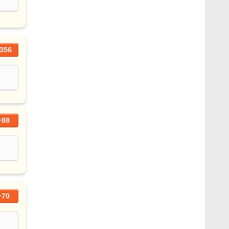
356
+88
+70