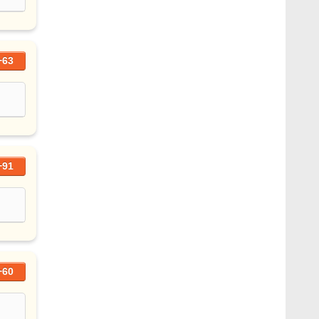
+63
+91
+60