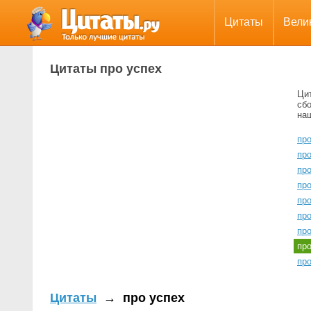
Цитаты
Вели
Цитаты про успех
Ци
сбо
на
про
пр
пр
про
пр
пр
пр
пр
пр
Цитаты
→
про успех