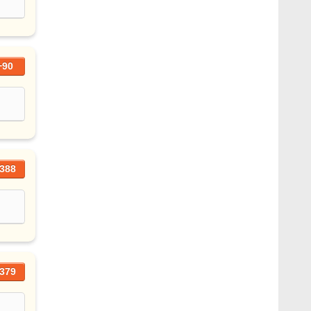
+90
388
379