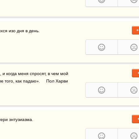
+
я изо дня в день. 

 обязательно добьюсь того, что называют успехом, и когда меня спросят, в чем мой 
е того, как падаю».     Пол Харви
ри энтузиазма.  
