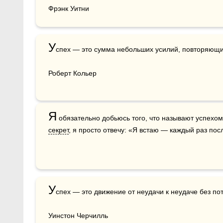
Фрэнк Уитни
У
спех — это сумма небольших усилий, повторяющихс
Роберт Кольер 
Я
секрет
, я просто отвечу: «Я встаю — каждый раз посл
У
спех — это движение от неудачи к неудаче без поте
Уинстон Черчилль