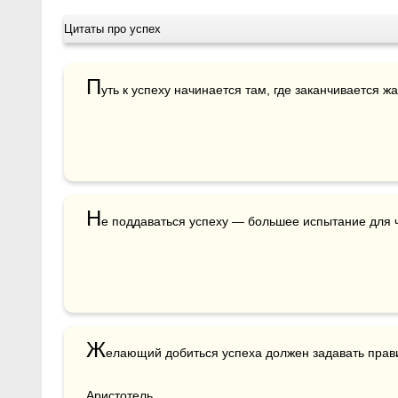
Цитаты про успех
П
уть к успеху начинается там, где заканчивается жа
Н
е поддаваться успеху — большее испытание для ч
Ж
елающий добиться успеха должен задавать прав
Аристотель