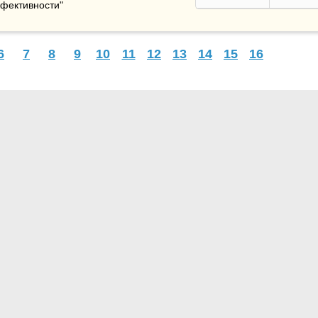
фективности"
6
7
8
9
10
11
12
13
14
15
16