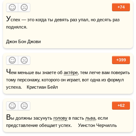
+74
У
спех — это когда ты девять раз упал, но десять раз 
поднялся.

Джон Бон Джови
+399
Ч
ем меньше вы знаете об 
актёре
, тем легче вам поверить 
тому персонажу, которого он играет, вот одна из формул 
успеха.    Кристиан Бейл
+62
В
ы должны засунуть 
голову
 в пасть 
льва
, если 
представление обещает успех.     Уинстон Черчилль