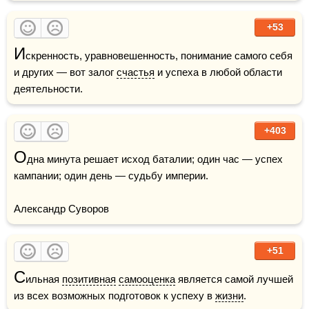
+53
И
скренность, уравновешенность, понимание самого себя 
и других — вот залог 
счастья
 и успеха в любой области 
деятельности.
+403
О
дна минута решает исход баталии; один час — успех 
кампании; один день — судьбу империи.

Александр Суворов
+51
С
ильная 
позитивная
самооценка
 является самой лучшей 
из всех возможных подготовок к успеху в 
жизни
.