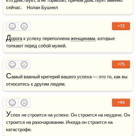
кто действует, а не тормозит, причем действует именно 
сейчас.    Нолан Бушнел
+72
Д
орога
 к успеху переполнена 
женщинами
, которые 
толкают перед собой мужей.
+75
С
амый важный критерий вашего успеха — это то, как вы 
относитесь к другим людям.
+94
У
спех не строится на успехе. Он строится на неудаче. Он 
строится на разочаровании. Иногда он строится на 
катастрофе.