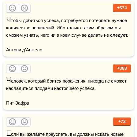
+374
Ч
тобы добиться успеха, потребуется потерпеть нужное 
количество поражений. Ибо только таким образом мы 
сможем узнать, чего ни в коем случае делать не следует.

Антони д’Анжело
+388
Ч
еловек, который боится поражения, никогда не сможет 
насладиться плодами настоящего успеха.

Пит Зафра
+72
Е
сли вы желаете преуспеть, вы должны искать новые 