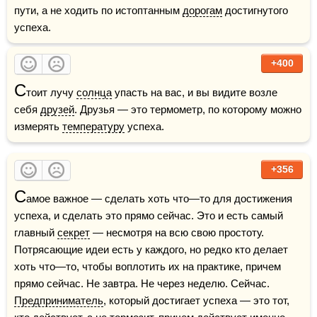
пути, а не ходить по истоптанным 
дорогам
 достигнутого 
успеха.
+400
С
тоит лучу 
солнца
 упасть на вас, и вы видите возле 
себя 
друзей
. Друзья — это термометр, по которому можно 
измерять 
температуру
 успеха.    
+356
С
амое важное — сделать хоть что—то для достижения 
успеха, и сделать это прямо сейчас. Это и есть самый 
главный 
секрет
 — несмотря на всю свою простоту. 
Потрясающие идеи есть у каждого, но редко кто делает 
хоть что—то, чтобы воплотить их на практике, причем 
прямо сейчас. Не завтра. Не через неделю. Сейчас. 
Предприниматель
, который достигает успеха — это тот, 