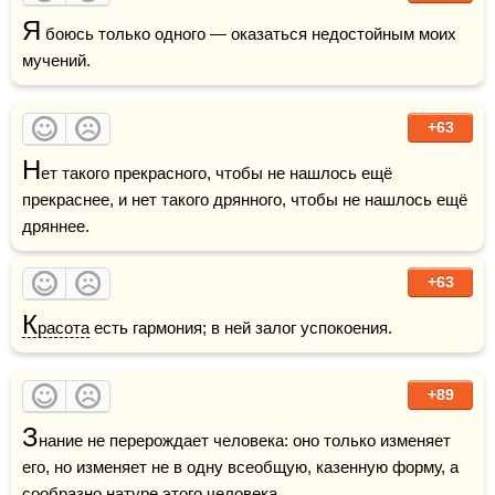
Я
 боюсь только одного — оказаться недостойным моих 
мучений.
+63
Н
ет такого прекрасного, чтобы не нашлось ещё 
прекраснее, и нет такого дрянного, чтобы не нашлось ещё 
дряннее.
+63
К
расота
 есть гармония; в ней залог успокоения.
+89
З
нание не перерождает человека: оно только изменяет 
его, но изменяет не в одну всеобщую, казенную форму, а 
сообразно натуре этого человека.