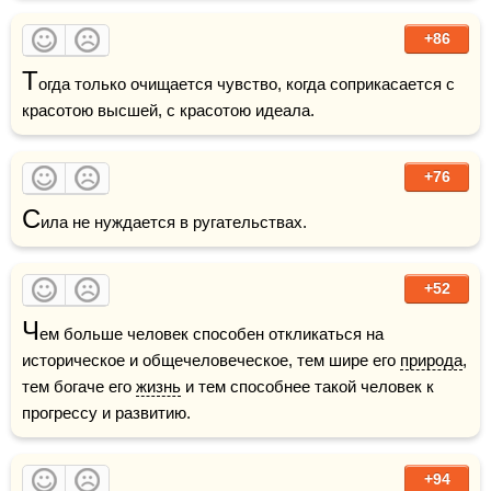
+86
Т
огда только очищается чувство, когда соприкасается с 
красотою высшей, с красотою идеала.
+76
С
ила не нуждается в ругательствах.
+52
Ч
ем больше человек способен откликаться на 
историческое и общечеловеческое, тем шире его 
природа
, 
тем богаче его 
жизнь
 и тем способнее такой человек к 
прогрессу и развитию.
+94