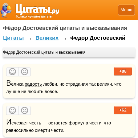
Меню
Фёдор Достоевский цитаты и высказывания
Цитаты
→
Великих
→
Фёдор Достоевский
Фёдор Достоевский цитаты и высказывания
+88
В
елика 
радость
 любви, но страдания так велики, что 
лучше не 
любить
 вовсе.
+62
И
счезает честь — остается формула чести, что 
равносильно 
смерти
 чести.