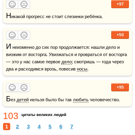
+97
Н
икакой прогресс не стоит слезинки ребёнка.
+50
И
 неизменно до сих пор продолжается: нашли дело и 
визжим от восторга. Увизжаться и провраться от восторга 
— это у нас самое первое 
дело
; смотришь — года через 
два и расходимся врозь, повесив 
носы
.
+95
Б
ез 
детей
 нельзя было бы так 
любить
 человечество.
103
цитаты великих людей
1
2
3
4
5
6
7