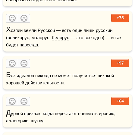
+75
Х
озяин земли Русской — есть один лишь 
русский
(великорус, малорус, 
белорус
 — это всё одно) — и так 
будет навсегда.
+97
Б
ез идеалов никогда не может получиться никакой 
хорошей действительности.
+64
Д
урной признак, когда перестают понимать иронию, 
аллегорию, шутку.