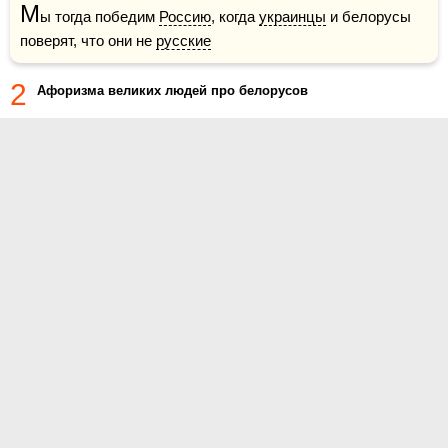
М
ы тогда победим 
Россию
, когда 
украинцы
 и белорусы 
поверят, что они не 
русские
2
Афоризма великих людей про белорусов