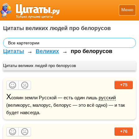
Меню
Цитаты великих людей про белорусов
Все картегории
Цитаты
→
Великих
→
про белорусов
Цитаты великих людей про белорусов
+75
Х
озяин земли Русской — есть один лишь 
русский
(великорус, малорус, белорус — это всё одно) — и так 
будет навсегда.
+76