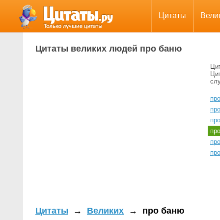
Цитаты
Вели
Цитаты великих людей про баню
Ци
Ци
сл
про
про
пр
пр
про
пр
Цитаты
→
Великих
→
про баню