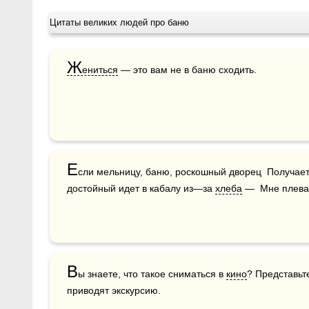
Цитаты великих людей про баню
Ж
ениться
 — это вам не в баню сходить.
Е
сли мельницу, баню, роскошный дворец  Получает
достойный идет в кабалу из—за 
хлеба
 —  Мне плева
В
ы знаете, что такое сниматься в 
кино
? Представьте
приводят экскурсию.