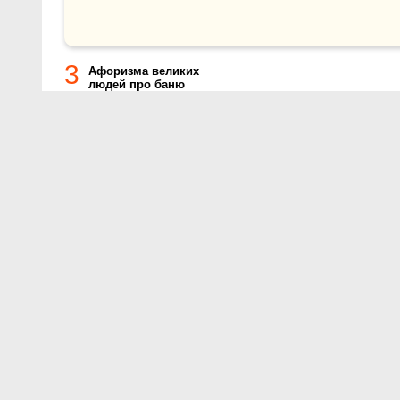
3
Афоризма великих
людей про баню