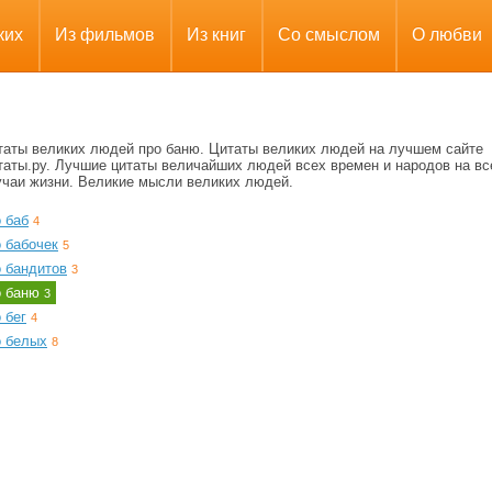
ких
Из фильмов
Из книг
Со смыслом
О любви
таты великих людей про баню. Цитаты великих людей на лучшем сайте
таты.ру. Лучшие цитаты величайших людей всех времен и народов на вс
учаи жизни. Великие мысли великих людей.
 баб
4
 бабочек
5
о бандитов
3
о баню
3
 бег
4
о белых
8