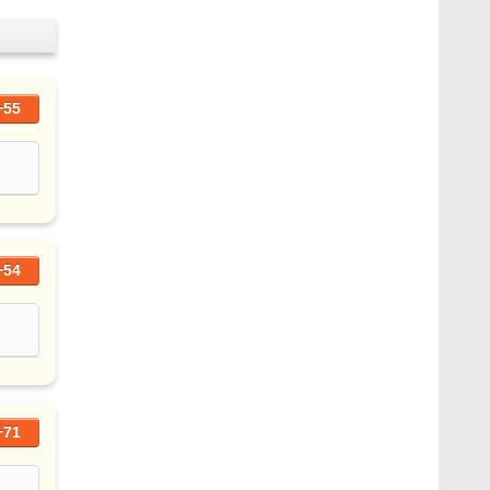
+55
+54
+71