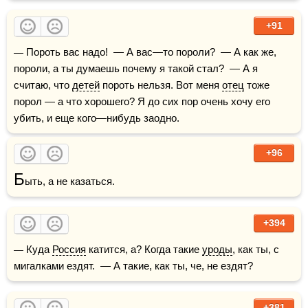
+91
— Пороть вас надо!  — А вас—то пороли?  — А как же, 
пороли, а ты думаешь почему я такой стал?  — А я 
считаю, что 
детей
 пороть нельзя. Вот меня 
отец
 тоже 
порол — а что хорошего? Я до сих пор очень хочу его 
убить, и еще кого—нибудь заодно.
+96
Б
ыть, а не казаться. 
+394
— Куда 
Россия
 катится, а? Когда такие 
уроды
, как ты, с 
мигалками ездят.  — А такие, как ты, че, не ездят?
+381