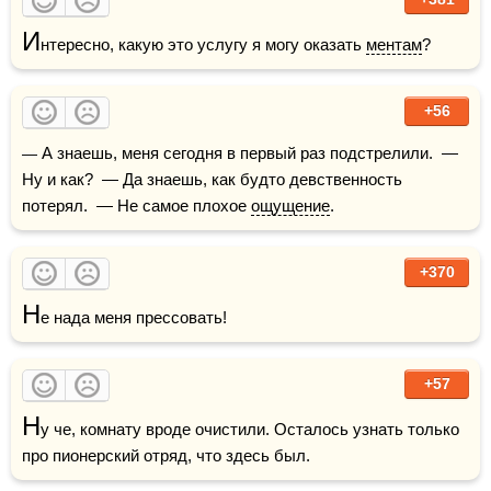
И
нтересно, какую это услугу я могу оказать 
ментам
?
+56
— А знаешь, меня сегодня в первый раз подстрелили.  — 
Ну и как?  — Да знаешь, как будто девственность 
потерял.  — Не самое плохое 
ощущение
.
+370
Н
е нада меня прессовать!
+57
Н
у че, комнату вроде очистили. Осталось узнать только 
про пионерский отряд, что здесь был.