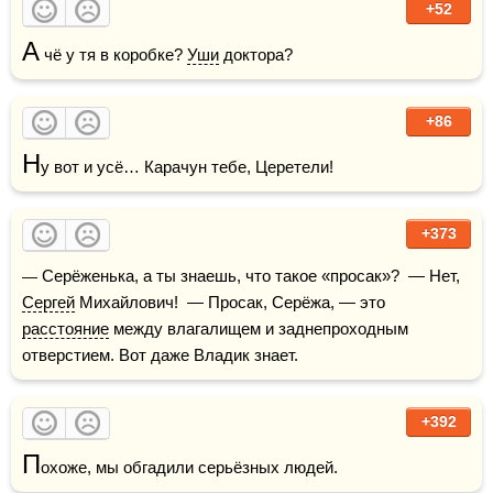
+52
А
 чё у тя в коробке? 
Уши
 доктора?
+86
Н
у вот и усё… Карачун тебе, Церетели!
+373
— Серёженька, а ты знаешь, что такое «просак»?  — Нет, 
Сергей
 Михайлович!  — Просак, Серёжа, — это 
расстояние
 между влагалищем и заднепроходным 
отверстием. Вот даже Владик знает.
+392
П
охоже, мы обгадили серьёзных людей.