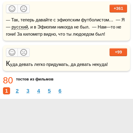
+361
— Так, теперь давайте с эфиопским футболистом…  — Я 
— 
русский
, и в Эфиопии никогда не был.  — Нам—то не 
гони! За километр видно, что ты людоедом был!
+99
К
уда девать легко придумать, да девать некуда!
80
тостов из фильмов
1
2
3
4
5
6