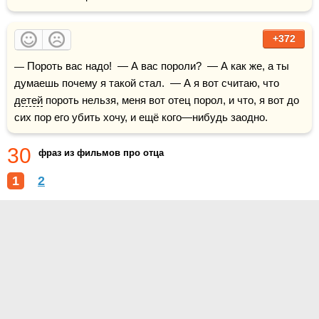
+372
— Пороть вас надо!  — А вас пороли?  — А как же, а ты 
думаешь почему я такой стал.  — А я вот считаю, что 
детей
 пороть нельзя, меня вот отец порол, и что, я вот до 
сих пор его убить хочу, и ещё кого—нибудь заодно.
30
фраз из фильмов про отца
1
2