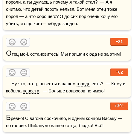
пороли, а ты думаешь почему я такой стал?  — А я 
считаю, что 
детей
 пороть нельзя. Вот меня отец тоже 
порол — а что хорошего? Я до сих пор очень хочу его 
убить, и еще кого—нибудь заодно.
+81
О
тец мой, остановитесь! Мы пришли сюда не за этим!
+62
— Ну что, отец, невесты в вашем 
городе
 есть?  — Кому и 
кобыла 
невеста
.  — Больше вопросов не имею!
+391
Б
ревно! С вагона соскочило, и одним концом Ваську — 
по 
голове
. Шибануло вашего отца, Людка! Всё!