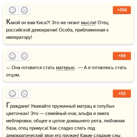
+358
К
акой он вам Киса?! Это же гигант 
мысли
! Отец 
российской демократии! Особа, приближенная к 
императору!
+89
— Она готовится стать 
матерью
.  — А я готовлюсь стать 
отцом.
+52
Г
раждане! Уважайте пружинный матрац в голубых 
цветочках! Это — семейный очаг, альфа и омега 
меблировки, общее и целое домашнего уюта, любовная 
база, отец примуса! Как сладко спать под 
демократический звон его пружин! Какие сладкие сны 