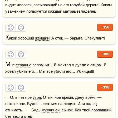
видит человек, засыпающий на его голубой дерюге! Каким 
уважением пользуется каждый матрацевладелец!
+356
К
акой хороший 
женщин
! А отец — барыга! Спекулянт!
+380
М
не 
страшно
 вспомнить. Я мечтал о дуэли с отцом. Я 
хотел убить его… Мы все убили его… Убийцы!!!
+398
— О, в четыре 
утра
. Отличное время. Делу время — 
потехе час. Будешь ссаться на людях. Или 
палец
отнимать.   — Будь 
мужчиной
, сынок. Как твой пропавший 
без вести отец.