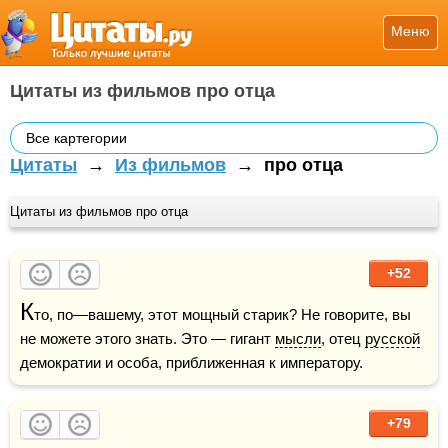
Меню
Цитаты из фильмов про отца
Все картегории
Цитаты
→
Из фильмов
→
про отца
Цитаты из фильмов про отца
+52
К
то, по—вашему, этот мощный старик? Не говорите, вы 
не можете этого знать. Это — гигант 
мысли
, отец 
русской
демократии и особа, приближенная к императору.  
+79