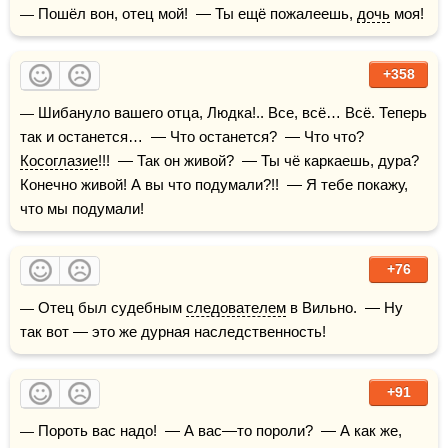
— Пошёл вон, отец мой!  — Ты ещё пожалеешь, 
дочь
 моя!
+358
— Шибануло вашего отца, Людка!.. Все, всё… Всё. Теперь 
так и останется…  — Что останется?  — Что что? 
Косоглазие
!!!  — Так он живой?  — Ты чё каркаешь, дура? 
Конечно живой! А вы что подумали?!!  — Я тебе покажу, 
что мы подумали!
+76
— Отец был судебным 
следователем
 в Вильно.  — Ну 
так вот — это же дурная наследственность!
+91
— Пороть вас надо!  — А вас—то пороли?  — А как же, 