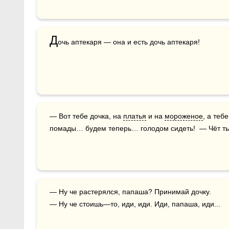
Д
очь аптекаря — она и есть дочь аптекаря!
— Вот тебе дочка, на 
платья
 и на 
мороженое
, а теб
помады… будем теперь… голодом сидеть!  — Чёт ты
— Ну че растерялся, папаша? Принимай дочку.

— Ну че стоишь—то, иди, иди. Иди, папаша, иди...