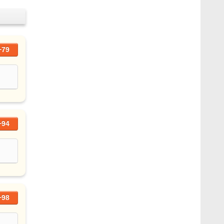
+79
+94
+98