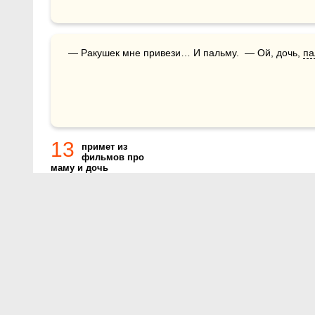
— Ракушек мне привези… И пальму.  — Ой, дочь, 
па
13
примет из
фильмов про
маму и дочь