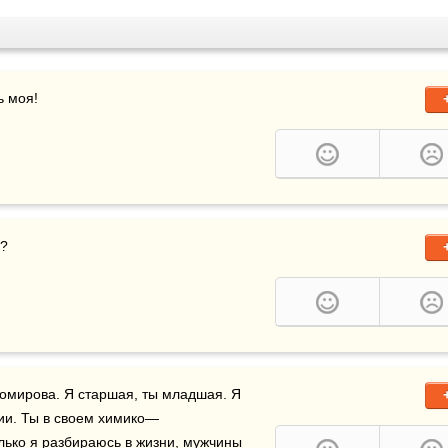
ь моя!
а?
хомирова. Я старшая, ты младшая. Я 
ии. Ты в своем химико—
лько я разбираюсь в 
жизни
, мужчины 