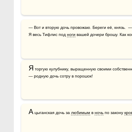
— Вот и вторую дочь провожаю. Береги её, князь. 
Я весь Тифлис под 
ноги
 вашей дочери брошу. Как ков
Я
 торгую кулубнику, выращенную своими собствен
— родную дочь сотру в порошок!
А
 цыганская дочь за 
любимым
 в 
ночь
 по закону 
кро