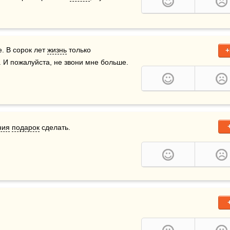
. В сорок лет 
жизнь
 только 
+
 И пожалуйста, не звони мне больше.  
ния
подарок
 сделать.