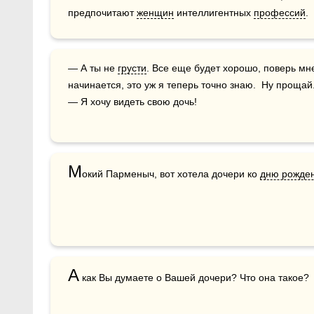
предпочитают 
женщин
 интеллигентных 
профессий
.
— А ты не 
грусти
. Все еще будет хорошо, поверь мне
начинается, это уж я теперь точно знаю.  Ну прощай.
— Я хочу видеть свою дочь!
М
окий Парменыч, вот хотела дочери ко 
дню рожде
А
 как Вы думаете о Вашей дочери? Что она такое?