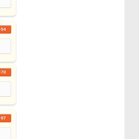
+54
+70
+97