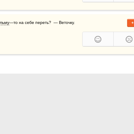
льму
—то на себе переть?  — Веточку.
+