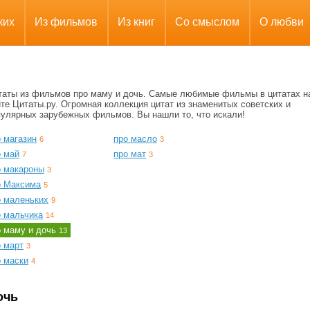
ких
Из фильмов
Из книг
Со смыслом
О любви
таты из фильмов про маму и дочь. Самые любимые фильмы в цитатах н
те Цитаты.ру. Огромная коллекция цитат из знаменитых советских и
пулярных зарубежных фильмов. Вы нашли то, что искали!
 магазин
про масло
6
3
о май
про мат
7
3
о макароны
3
о Максима
5
о маленьких
9
о мальчика
14
о маму и дочь
13
о март
3
о маски
4
очь