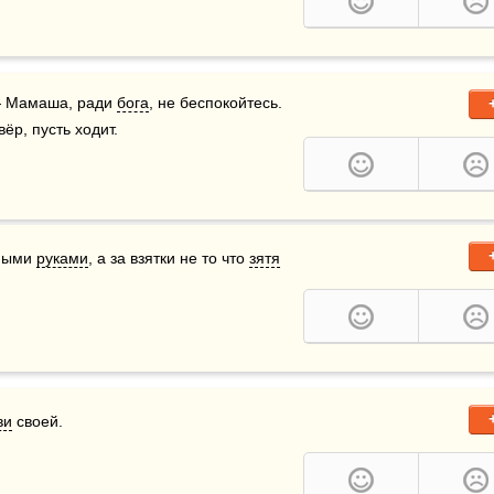
 — Мамаша, ради 
бога
, не беспокойтесь. 
ёр, пусть ходит.
ными 
руками
, а за взятки не то что 
зятя
ви
 своей.