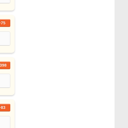
+75
398
+83