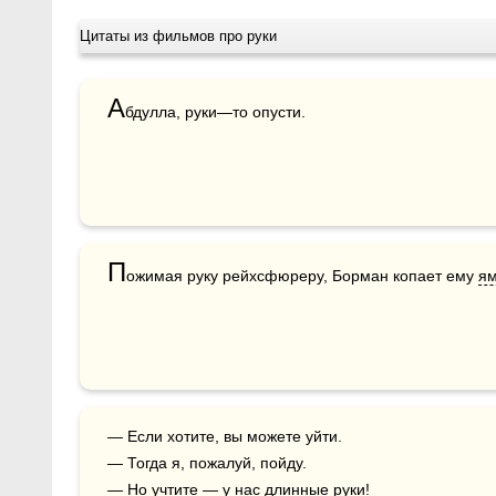
Цитаты из фильмов про руки
А
бдулла, руки—то опусти.
П
ожимая руку рейхсфюреру, Борман копает ему 
ям
— Если хотите, вы можете уйти.

— Тогда я, пожалуй, пойду.

— Но учтите — у нас длинные руки!
