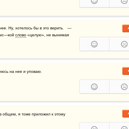
е. Ну, хотелось бы в это верить.   — 
смс—кой 
слово
 «целую», не вынимая 
еюсь на нее и уповаю.
в общем, я тоже приложил к этому 