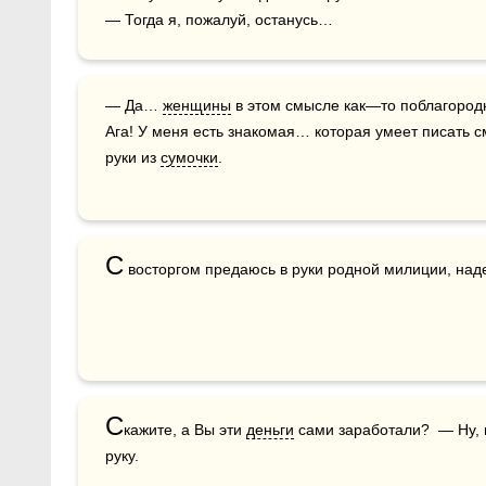
— Да… 
женщины
 в этом смысле как—то поблагородне
Ага! У меня есть знакомая… которая умеет писать 
руки из 
сумочки
.
С
 восторгом предаюсь в руки родной милиции, над
С
кажите, а Вы эти 
деньги
 сами заработали?  — Ну, 
руку.