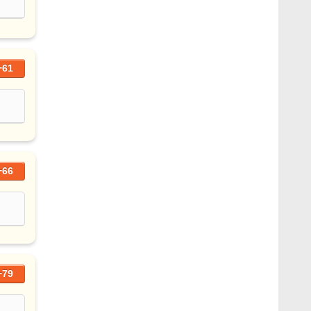
+61
+66
+79