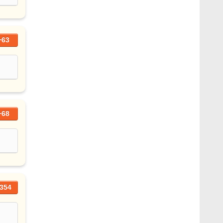
+63
+68
354