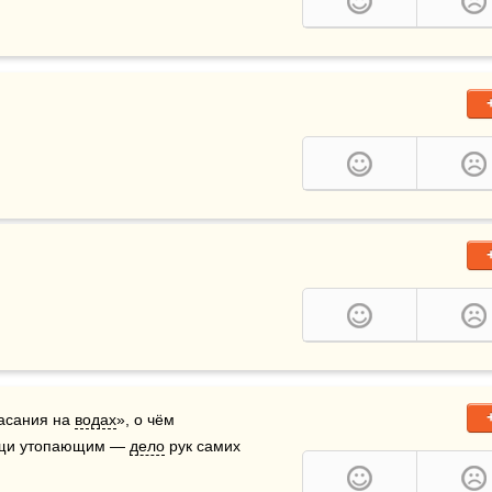
асания на 
водах
», о чём 
мощи утопающим — 
дело
 рук самих 