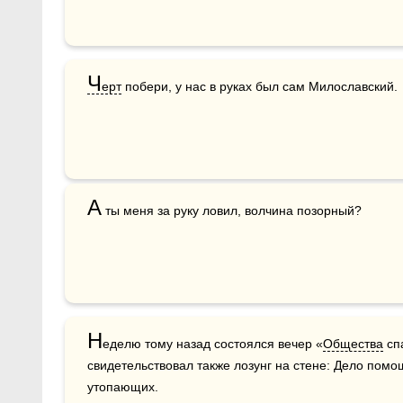
Ч
ерт
 побери, у нас в руках был сам Милославский.
А
Н
еделю тому назад состоялся вечер «
Общества
 сп
свидетельствовал также лозунг на стене: Дело по
утопающих.