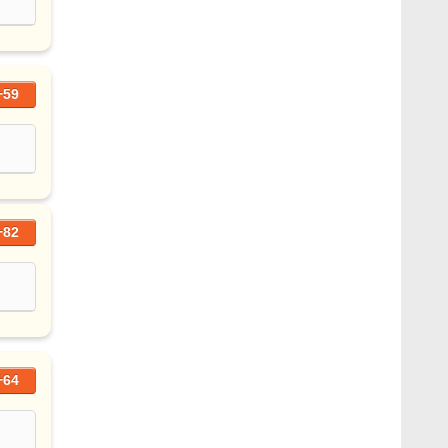
+59
+82
+64