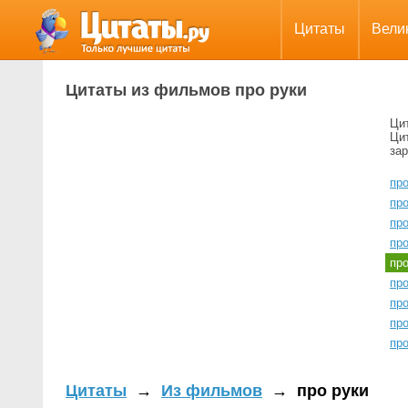
Цитаты
Вели
Цитаты из фильмов про руки
Ци
Цит
за
пр
пр
про
про
пр
про
про
пр
пр
Цитаты
→
Из фильмов
→
про руки