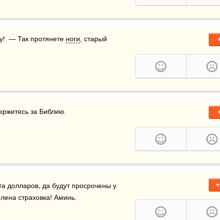
у!  — Так протянете 
ноги
, старый 
держитесь за Библию.
+
а долларов, да будут просрочены у 
лена страховка! Аминь.