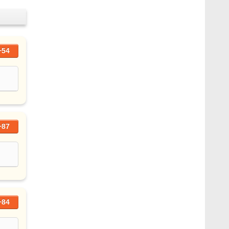
+54
+87
+84