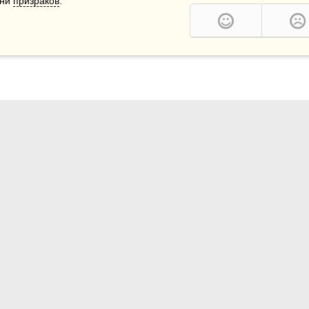
ни 
призраков
.