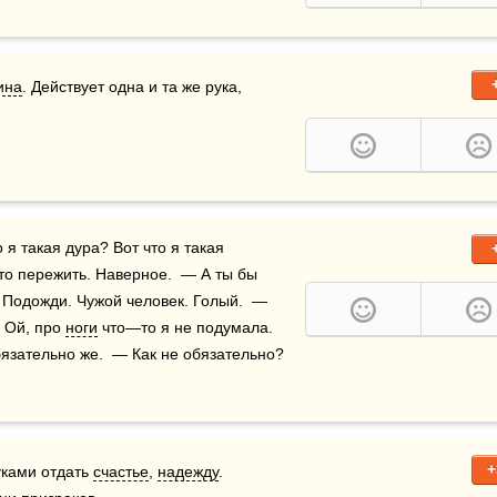
ина
. Действует одна и та же рука, 
то пережить. Наверное.  — А ты бы 
Подожди. Чужой человек. Голый.  — 
 Ой, про 
ноги
 что—то я не подумала.  
язательно же.  — Как не обязательно?  
+
ками отдать 
счастье
, 
надежду
. 