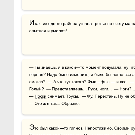
И
так, из одного района угнана третья по счету 
маш
опытная и умелая!
— Ты знаешь, я в какой—то момент подумала, ну что я такая дура? Вот что я такая 
верная? Надо было изменить, и было бы легче все э
смогла?  — А что тут такого? Фью—фью — и все.  — 
Голый?  — Представляешь... Руки, ноги...  — Ноги?...
— 
Носки
 снимает. Трусы.  — Фу. Перестань. Ну не об
— Это ж я так... Образно.
Э
то был какой—то гипноз. Непостижимо. Своими ру