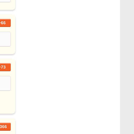
+66
+73
366