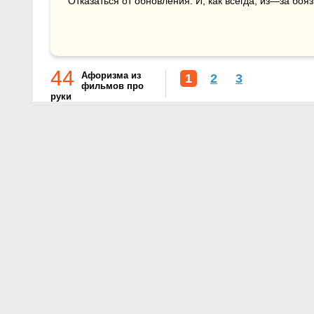
Отказаться от обновления. И, как всегда, из—за бояз
44
Афоризма из
1
2
3
фильмов про
руки
О проекте