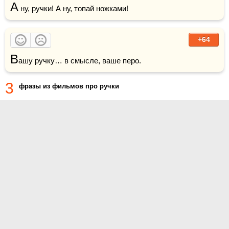
А
 ну, ручки! А ну, топай ножками! 
+64
В
ашу ручку… в смысле, ваше перо.
3
фразы из фильмов про ручки