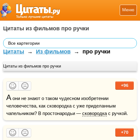
Меню
Цитаты из фильмов про ручки
Все картегории
Цитаты
→
Из фильмов
→
про ручки
Цитаты из фильмов про ручки
+96
А
 они не знают о таком чудесном изобретении 
человечества, как сковородка с уже приделанным 
чапельником? В простонародьи — 
сковородка
 с ручкой.
+70