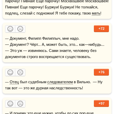
парочку! Пивная! Еще парочку! Москвошвея! Москвошвея! 
Пивная! Еще парочку! Буржуи! Буржуи! Не толкайся, 
подлец, слезай с подножки! Я тебе покажу, твою 
мать
!
+72
— Документ, Филипп Филиппыч, мне надо.

— Документ? Чёрт... А, может быть, это... как—нибудь...

— Это уж — извиняюсь. Сами знаете, человеку без 
документов строго воспрещается существовать.
+76
— 
Отец
 был судебным 
следователем
 в Вильно.  — Ну 
так вот — это же дурная наследственность!
+97
— И почему это еще нужно, чтобы до сих пор еще 