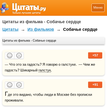
Меню
Цитаты из фильма - Собачье сердце
Цитаты
→
Из фильмов
→
Собачье сердце
Цитаты из фильма - Собачье сердце
+57
— Что это за гадость? Я говорю о галстуке.  — Чем же 
гадость? Шикарный 
галстук
.
+91
Г
де это видано, чтобы люди в Москве без прописки 
проживали.