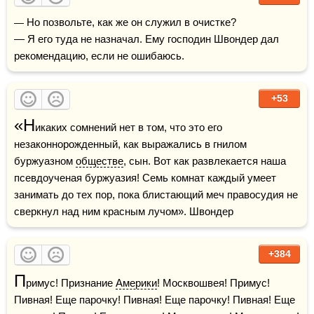
— Но позвольте, как же он служил в очистке?

— Я его туда не назначал. Ему господин Швондер дал 
рекомендацию, если не ошибаюсь.
+53
«Н
икаких сомнений нет в том, что это его 
незаконнорожденный, как выражались в гнилом 
буржуазном 
обществе
, сын. Вот как развлекается наша 
псевдоученая буржуазия! Семь комнат каждый умеет 
занимать до тех пор, пока блистающий меч правосудия не 
сверкнул над ним красным лучом». Швондер
+384
П
римус! Признание 
Америки
! Москвошвея! Примус! 
Пивная! Еще парочку! Пивная! Еще парочку! Пивная! Еще 