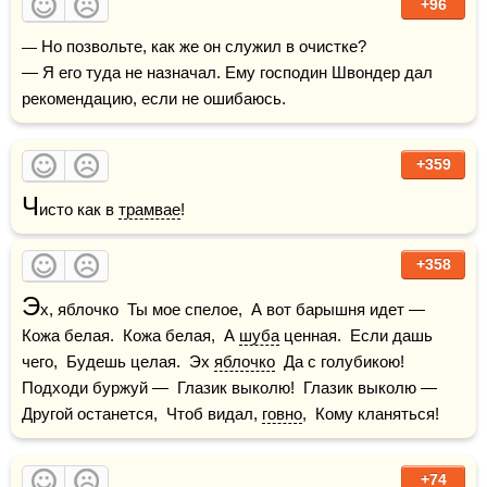
+96
— Но позвольте, как же он служил в очистке?

— Я его туда не назначал. Ему господин Швондер дал 
рекомендацию, если не ошибаюсь.
+359
Ч
исто как в 
трамвае
!
+358
Э
х, яблочко  Ты мое спелое,  А вот барышня идет —  
Кожа белая.  Кожа белая,  А 
шуба
 ценная.  Если дашь 
чего,  Будешь целая.  Эх 
яблочко
  Да с голубикою!  
Подходи буржуй —  Глазик выколю!  Глазик выколю —  
Другой останется,  Чтоб видал, 
говно
,  Кому кланяться!
+74