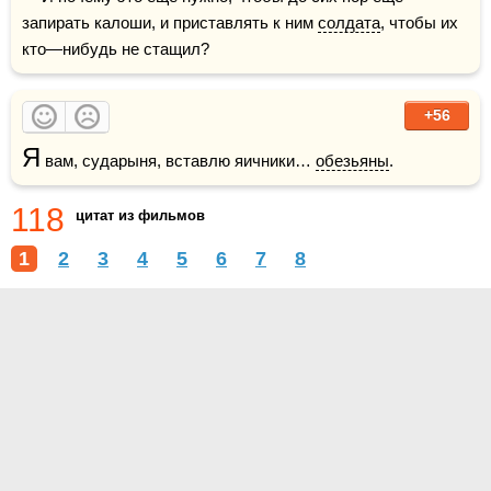
запирать калоши, и приставлять к ним 
солдата
, чтобы их 
кто—нибудь не стащил?
+56
Я
 вам, сударыня, вставлю яичники… 
обезьяны
.
118
цитат из фильмов
1
2
3
4
5
6
7
8