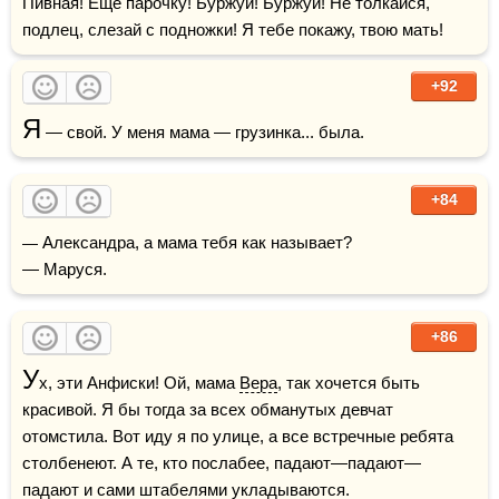
Пивная! Еще парочку! Буржуи! Буржуи! Не толкайся, 
подлец, слезай с подножки! Я тебе покажу, твою мать!
+92
Я
 — свой. У меня мама — грузинка... была.
+84
— Александра, а мама тебя как называет?

— Маруся.
+86
У
х, эти Анфиски! Ой, мама 
Вера
, так хочется быть 
красивой. Я бы тогда за всех обманутых девчат 
отомстила. Вот иду я по улице, а все встречные ребята 
столбенеют. А те, кто послабее, падают—падают—
падают и сами штабелями укладываются.