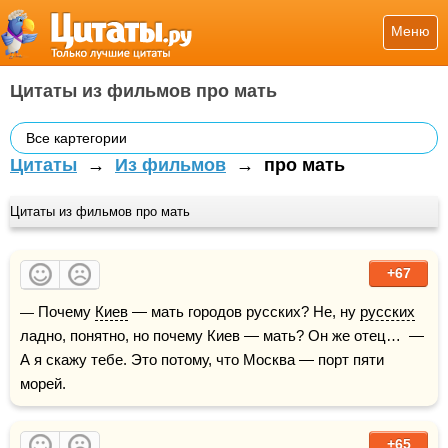
Меню
Цитаты из фильмов про мать
Все картегории
Цитаты
→
Из фильмов
→
про мать
Цитаты из фильмов про мать
+67
— Почему 
Киев
 — мать городов русских? Не, ну 
русских
ладно, понятно, но почему Киев — мать? Он же отец…  — 
А я скажу тебе. Это потому, что Москва — порт пяти 
морей.
+65