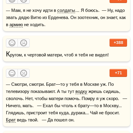
— Мам, я не хочу идти в 
солдаты
… Я боюсь.  — Ну, надо 
звать дядю Витю из Ерденева. Он зоотехник, он знает, как 
в 
армию
 не ходить.
+388
К
ругом, к чертовой матери, чтоб я тебя не видел!
+71
— Смотри, смотри. Брат—то у тебя в Москве уж. По 
телевизору показывают. А ты тут 
водку
 жрешь сидишь, 
сволочь. Нет, чтобы матери помочь. Помру я уж скоро.   — 
Ничего, мать.   — Ехал бы чтоль к брату—то в Москву... 
Глядишь, пристроит тебя куда, дурака... Чай не бросит. 
Брат
 ведь твой.   — Да пошел он.