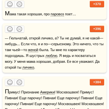
+370
М
ама такая хорошая, про 
паровоз
 поет…
+396
— Гюльчатай, открой личико, а? Ты не думай, я не какой—
нибудь... Если что, я и по—серьезному. Это ничего, что ты 
там чьей—то 
женой
 была. Ты мне по характеру 
подходишь. Я шустрых 
люблю
. Я ведь и посвататься 
могу. У меня мама хорошая, добрая. Ее все уважают. Да 
открой ты 
личико
.
+384
П
римус! Признание 
Америки
! Москвошвея! Примус! 
Пивная! Еще парочку! Пивная! Еще парочку! Пивная! Еще 
парочку! Пивная! Еще парочку! Москвошвея! Москвошвея! 