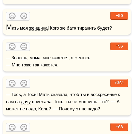
+50
М
ать моя 
женщина
! Кого же батя тиранить будет?
+96
— Знаешь, мама, мне кажется, я женюсь. 

— Мне тоже так кажется.
+361
— Тось, а Тось! Мать сказала, чтоб ты в 
воскресенье
 к 
нам на 
дачу
 приехала. Тось, ты че молчишь—то?  — А 
может не надо, Коль?  — Почему эт не надо?
+68