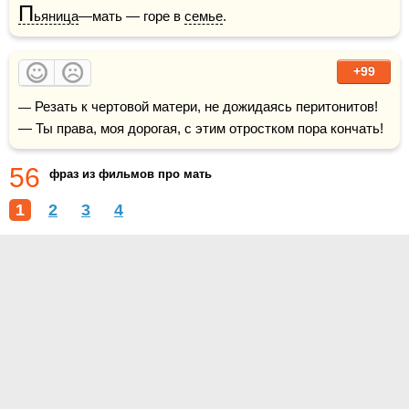
П
ьяница
—мать — горе в 
семье
.
+99
— Резать к чертовой матери, не дожидаясь перитонитов!

— Ты права, моя дорогая, с этим отростком пора кончать!
56
фраз из фильмов про мать
1
2
3
4