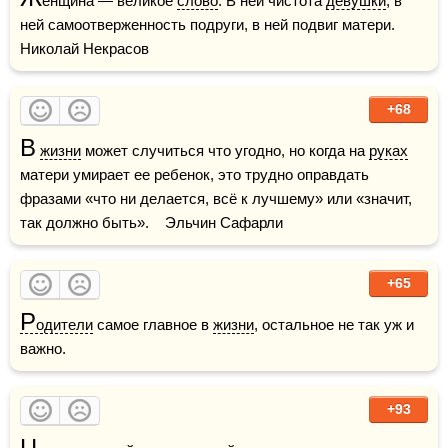
енщина — великое 
слово
. В ней чистота 
девушки
, в 
ней самоотверженность подруги, в ней подвиг матери.     
Николай Некрасов
+68
В
жизни
 может случиться что угодно, но когда на 
руках
матери умирает ее ребенок, это трудно оправдать 
фразами «что ни делается, всё к лучшему» или «значит, 
так должно быть».    Эльчин Сафарли
+65
Р
одители
 самое главное в 
жизни
, остальное не так уж и 
важно.
+93
Ц