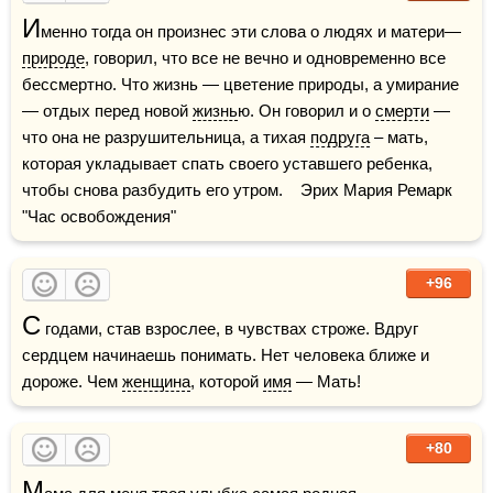
И
менно тогда он произнес эти слова о людях и матери—
природе
, говорил, что все не вечно и одновременно все 
бессмертно. Что жизнь — цветение природы, а умирание 
— отдых перед новой 
жизнь
ю. Он говорил и о 
смерти
 — 
что она не разрушительница, а тихая 
подруга
 – мать, 
которая укладывает спать своего уставшего ребенка, 
чтобы снова разбудить его утром.    Эрих Мария Ремарк 
"Час освобождения"
+96
С
 годами, став взрослее, в чувствах строже. Вдруг 
сердцем начинаешь понимать. Нет человека ближе и 
дороже. Чем 
женщина
, которой 
имя
 — Мать!
+80
М