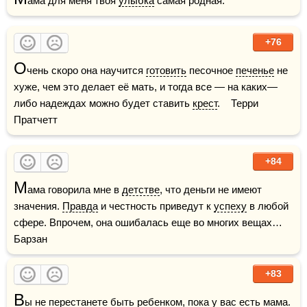
ама для меня твоя 
улыбка
 самая родная.
+76
О
чень скоро она научится 
готовить
 песочное 
печенье
 не 
хуже, чем это делает её мать, и тогда все — на каких—
либо надеждах можно будет ставить 
крест
.    Терри 
Пратчетт
+84
М
ама говорила мне в 
детстве
, что деньги не имеют 
значения. 
Правда
 и честность приведут к 
успеху
 в любой 
сфере. Впрочем, она ошибалась еще во многих вещах…   
Барзан  
+83
В