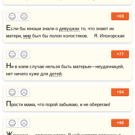
+69
Е
сли бы юноши знали о 
девушках
 то, что знают их 
матери, 
мир
 был бы полон холостяков.     Я. Ипохорская  
+77
Н
и в коем случае нельзя быть матерью—неудачницей, 
нет ничего хуже для 
детей
. 
+94
П
рости мама, что порой забываю, и не оберегаю!
+98
Ж