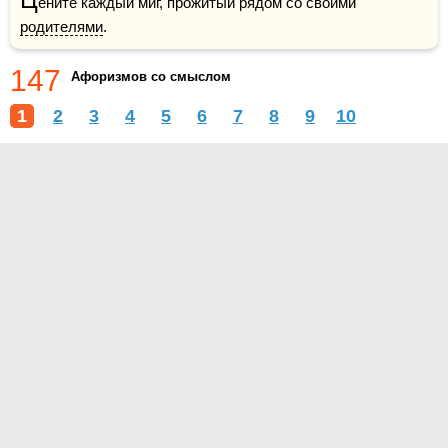
ените каждый миг, прожитый рядом со своими 
родителями
.
147
Афоризмов со смыслом
1
2
3
4
5
6
7
8
9
10
О проекте
Контакты
Условия использования