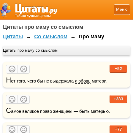
Меню
Цитаты про маму со смыслом
Цитаты
→
Со смыслом
→
Про маму
Цитаты про маму со смыслом
+52
Н
ет того, чего бы не выдержала 
любовь
 матери.
+383
С
амое великое право 
женщины
 — быть матерью.
+77