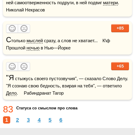
ней самоотверженность подруги, в ней подвиг 
матери
.     
Николай Некрасов
+85
С
только 
мыслей
 сразу, а слов не хватает...    К\ф 
Прошлой 
ночью
 в Нью—Йорке
+65
"Я
 стыжусь своего пустозвучия", — сказало Слово Делу. 
"Я сознаю свою бедность, взирая на тебя", — ответило 
Дело
.     Рабиндранат Тагор
83
Статуса со смыслом про слова
1
2
3
4
5
6