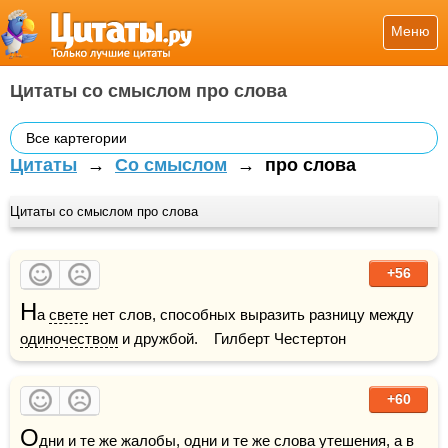
Меню
Цитаты со смыслом про слова
Все картегории
Цитаты
→
Со смыслом
→
про слова
Цитаты со смыслом про слова
+56
Н
а 
свете
 нет слов, способных выразить разницу между 
одиночеством
 и дружбой.    Гилберт Честертон
+60
О
дни и те же жалобы, одни и те же слова утешения, а в 