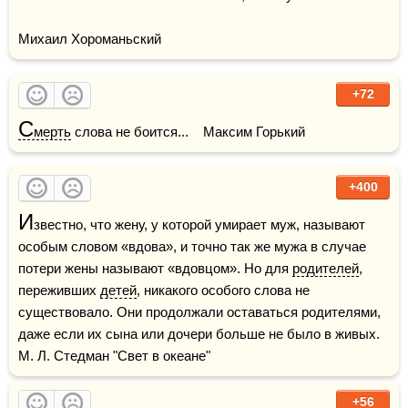
Михаил Хороманьский
+72
С
мерть
 слова не боится...    Максим Горький
+400
И
звестно, что жену, у которой умирает муж, называют 
особым словом «вдова», и точно так же мужа в случае 
потери жены называют «вдовцом». Но для 
родителей
, 
переживших 
детей
, никакого особого слова не 
существовало. Они продолжали оставаться родителями, 
даже если их сына или дочери больше не было в живых.    
М. Л. Стедман "Свет в океане"
+56