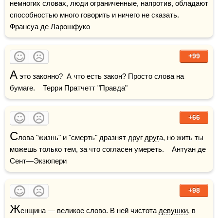
немногих словах, люди ограниченные, напротив, обладают 
способностью много говорить и ничего не сказать.     
Франсуа де Ларошфуко
+99
А
 это законно?  А что есть закон? Просто слова на 
бумаге.    Терри Пратчетт "Правда"
+66
С
лова "жизнь" и "смерть" дразнят друг 
друг
а, но жить ты 
можешь только тем, за что согласен умереть.    Антуан де 
Сент—Экзюпери
+98
Ж
енщина — великое слово. В ней чистота 
девушки
, в 