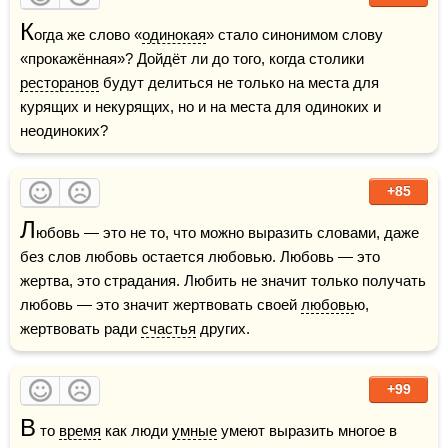
К
огда же слово «
одинокая
» стало синонимом слову 
«прокажённая»? Дойдёт ли до того, когда столики 
ресторанов
 будут делиться не только на места для 
курящих и некурящих, но и на места для одиноких и 
неодиноких?
+85
Л
юбовь — это не то, что можно выразить словами, даже 
без слов любовь остается любовью. Любовь — это 
жертва, это страдания. Любить не значит только получать 
любовь — это значит жертвовать своей 
любовь
ю, 
жертвовать ради 
счастья
 других.
+99
В
 то 
время
 как люди 
умные
 умеют выразить многое в 