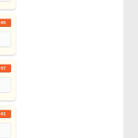
+85
+97
+81