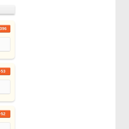
396
+53
+52