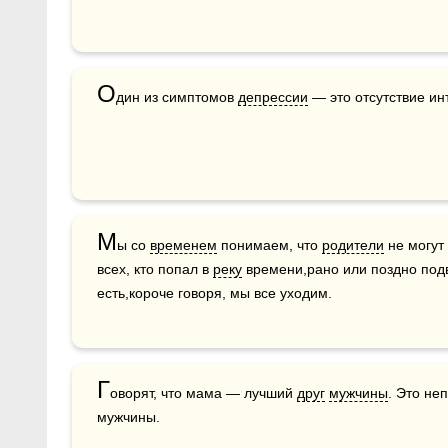
О
дин из симптомов 
депрессии
 — это отсутствие ин
М
ы со 
временем
 понимаем, что 
родители
 не могут
всех, кто попал в 
реку
 времени,рано или поздно под
есть,короче говоря, мы все уходим.
Г
оворят, что мама — лучший 
друг
мужчины
. Это не
мужчины.