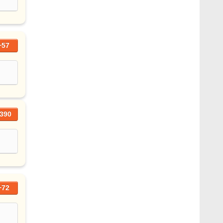
+57
390
+72