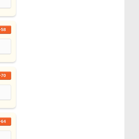
+58
+70
+64