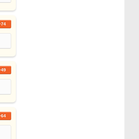
+74
+49
+64