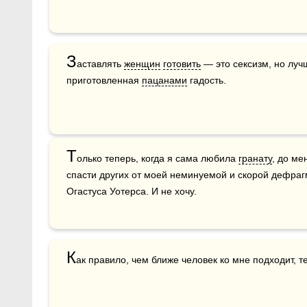
З
аставлять 
женщин
готовить
 — это сексизм, но луч
приготовленная 
пацанами
 гадость.
Т
олько теперь, когда я сама любила 
гранату
, до ме
спасти других от моей неминуемой и скорой дефрагм
Огастуса Уотерса. И не хочу.
К
ак правило, чем ближе человек ко мне подходит, 