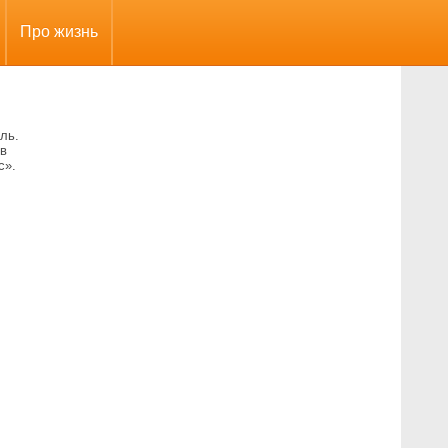
Про жизнь
ль.
 в
с».