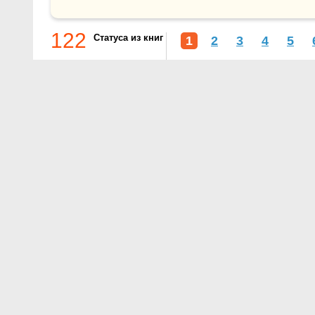
122
Статуса из книг
1
2
3
4
5
О проекте
Контакты
Условия использования