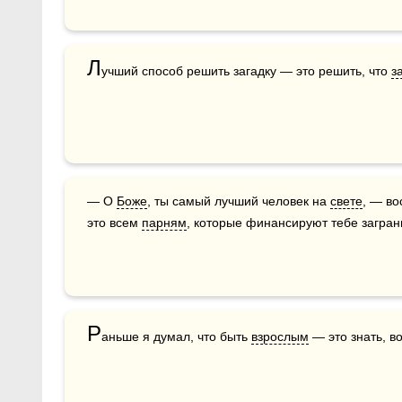
Л
учший способ решить загадку — это решить, что 
з
— О 
Боже
, ты самый лучший человек на 
свете
, — во
это всем 
парням
, которые финансируют тебе загран
Р
аньше я думал, что быть 
взрослым
 — это знать, в