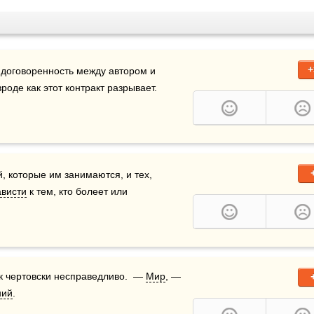
+
 договоренность между автором и 
вроде как этот контракт разрывает.
, которые им занимаются, и тех, 
ависти
 к тем, кто болеет или 
к чертовски несправедливо.  — 
Мир
, — 
ний
.