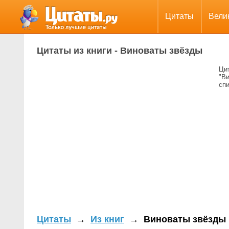
Цитаты
Вели
Цитаты из книги - Виноваты звёзды
Цит
"В
сп
Цитаты
→
Из книг
→
Виноваты звёзды