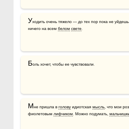
У
ходить очень тяжело — до тех пор пока не уйдешь.
ничего на всем 
белом
свете
.
Б
оль хочет, чтобы ее чувствовали.
М
не пришла в 
голову
 идиотская 
мысль
, что мои ро
фиолетовым 
лифчиком
. Можно подумать, 
мальчишк