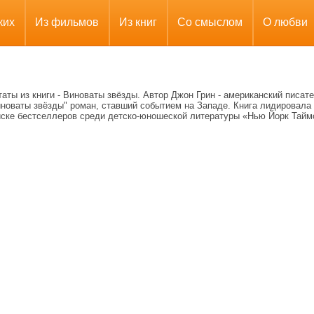
ких
Из фильмов
Из книг
Со смыслом
О любви
аты из книги - Виноваты звёзды. Автор Джон Грин - американский писате
иноваты звёзды" роман, ставший событием на Западе. Книга лидировала
иске бестселлеров среди детско-юношеской литературы «Нью Йорк Тайм