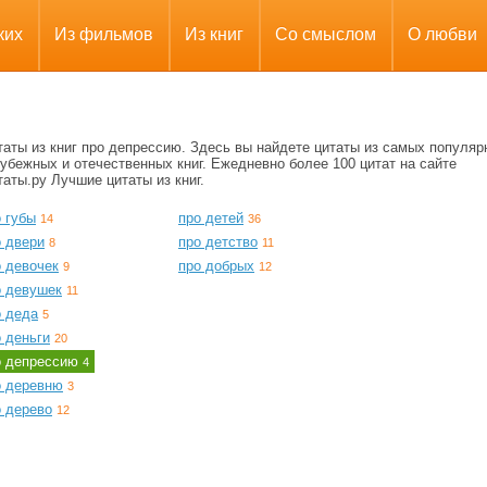
ких
Из фильмов
Из книг
Со смыслом
О любви
таты из книг про депрессию. Здесь вы найдете цитаты из самых популяр
убежных и отечественных книг. Ежедневно более 100 цитат на сайте
аты.ру Лучшие цитаты из книг.
 губы
про детей
14
36
о двери
про детство
8
11
о девочек
про добрых
9
12
о девушек
11
о деда
5
 деньги
20
о депрессию
4
о деревню
3
о дерево
12