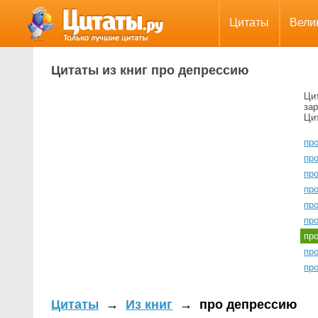
Цитаты
Вели
Цитаты из книг про депрессию
Ци
зар
Цит
про
пр
пр
пр
пр
про
пр
пр
пр
Цитаты
→
Из книг
→
про депрессию