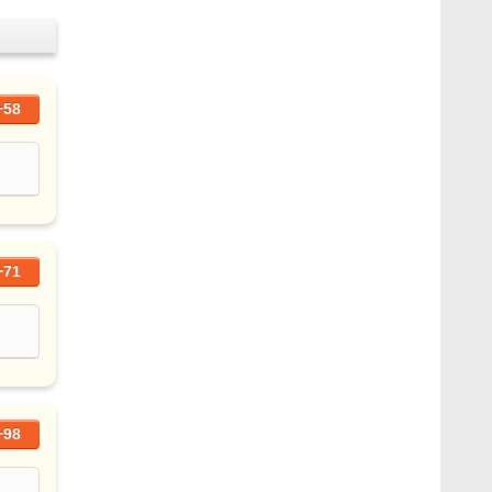
+58
+71
+98