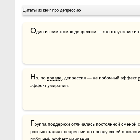
Цитаты из книг про депрессию
О
дин из симптомов депрессии — это отсутствие инт
Н
о, по 
правде
, депрессия — не побочный эффект 
эффект умирания.
Г
руппа поддержки отличалась постоянной сменой со
разных стадиях депрессии по поводу своей онкологи
побочный эффект умирания.