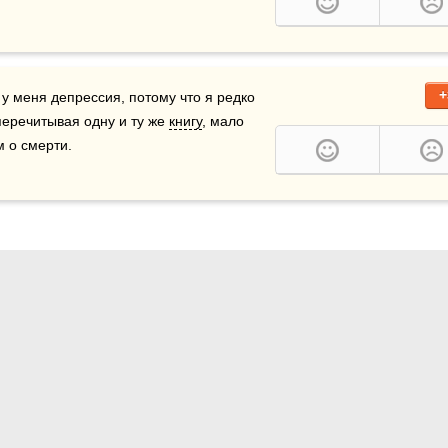
+
у меня депрессия, потому что я редко 
перечитывая одну и ту же 
книгу
, мало 
 о смерти.