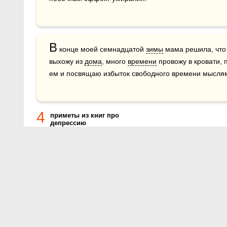
В
 конце моей семнадцатой 
зимы
 мама решила, что 
выхожу из 
дома
, много 
времени
 провожу в кровати, 
ем и посвящаю избыток свободного времени мыслям
4
приметы из книг про
депрессию