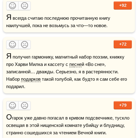
+92
Я
 всегда считаю последнюю прочитанную книгу 
наилучшей, пока не возьмусь за что—то новое.
+72
Я
 получил гармонику, магнитный набор поэзии, книжку 
про Харви Милка и кассету с 
пе
сне
й «Во сне», 
записанной… дважды. Серьезно, я в растерянности. 
Набор 
подарков
 такой голубой, как будто я сам себе его 
подарил.
+79
О
гарок уже давно погасал в кривом подсвечнике, тускло 
освещая в этой нищенской комнате убийцу и блудницу, 
странно сошедшихся за чтением Вечной книги.
