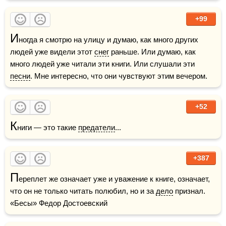
+99
И
ногда я смотрю на улицу и думаю, как много других 
людей уже видели этот 
снег
 раньше. Или думаю, как 
много людей уже читали эти книги. Или слушали эти 
песни
. Мне интересно, что они чувствуют этим вечером.
+52
К
ниги — это такие 
предатели
...  
+387
П
ереплет же означает уже и уважение к книге, означает, 
что он не только читать полюбил, но и за 
дело
 признал.    
«Бесы» Федор Достоевский