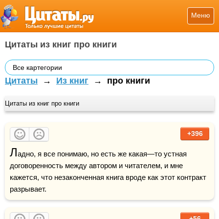
Меню
Цитаты из книг про книги
Все картегории
Цитаты
→
Из книг
→
про книги
Цитаты из книг про книги
+396
Л
адно, я все понимаю, но есть же какая—то устная 
договоренность между автором и читателем, и мне 
кажется, что незаконченная книга вроде как этот контракт 
разрывает.
+56