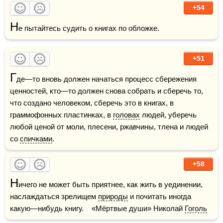
+54
Н
е пытайтесь судить о книгах по обложке.
+51
Г
де—то вновь должен начаться процесс сбережения 
ценностей, кто—то должен снова собрать и сберечь то, 
что создано человеком, сберечь это в книгах, в 
граммофонных пластинках, в 
головах
 людей, уберечь 
любой ценой от моли, плесени, ржавчины, тлена и людей 
со 
спичками
.
+58
Н
ичего не может быть приятнее, как жить в уединении, 
наслаждаться зрелищем 
природы
 и почитать иногда 
какую—нибудь книгу.    «Мёртвые души» Николай 
Гоголь