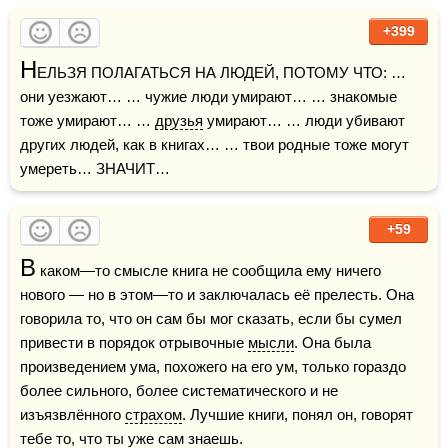
+399
Н
ЕЛЬЗЯ ПОЛАГАТЬСЯ НА ЛЮДЕЙ, ПОТОМУ ЧТО: … 
они уезжают… … чужие люди умирают… … знакомые 
тоже умирают… … 
друзья
 умирают… … люди убивают 
других людей, как в книгах… … твои родные тоже могут 
умереть… ЗНАЧИТ…
+59
В
 каком—то смысле книга не сообщила ему ничего 
нового — но в этом—то и заключалась её прелесть. Она 
говорила то, что он сам бы мог сказать, если бы сумел 
привести в порядок отрывочные 
мысли
. Она была 
произведением ума, похожего на его ум, только гораздо 
более сильного, более систематического и не 
изъязвлённого 
страхом
. Лучшие книги, понял он, говорят 
тебе то, что ты уже сам знаешь.