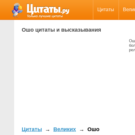
Цитаты
Вели
Ошо цитаты и высказывания
Ош
бо
рел
Цитаты
→
Великих
→
Ошо