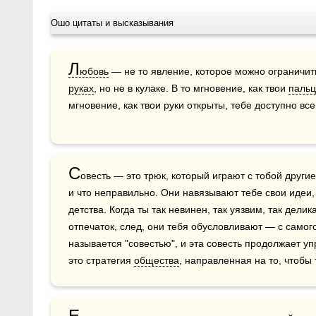
Ошо цитаты и высказывания
Л
юбовь
руках
, но не в кулаке. В то мгновение, как твои 
паль
мгновение, как твои руки открыты, тебе доступно вс
С
овесть — это трюк, который играют с тобой другие,
и что неправильно. Они навязывают тебе свои идеи,
детства. Когда ты так невинен, так уязвим, так делик
отпечаток, след, они тебя обусловливают — с самого
называется "совестью", и эта совесть продолжает уп
это стратегия 
общества
, направленная на то, чтобы
Е