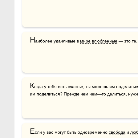
Н
аиболее удачливые в 
мире
влюбленные
 — это те,
К
огда у тебя есть 
счастье
, ты можешь им поделиться;
им поделиться? Прежде чем чем—то делиться, нужно
Е
сли у вас могут быть одновременно 
свобода
 и 
люб