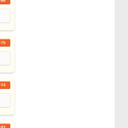
+86
+75
+74
+93