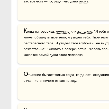
вас все есть — то, ради чего дана 
жизнь
.
К
огда ты говоришь 
мужчине
 или 
женщине
: "Я тебя 
может обмануть твое тело, я увидел тебя. Твое тело 
бестелесного тебя. Я увидел твое глубочайшее внутр
божественно". Симпатия поверхностна. 
Любовь
 про
касается самой души этого человека.
О
тчаяние бывает только тогда, когда есть 
ожидания
отчаяние: я ничего от вас не жду.  