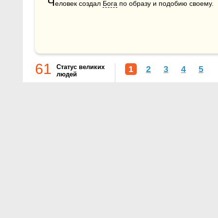
Ч
еловек создал 
Бога
 по образу и подобию своему.
61
Статус великих
1
2
3
4
5
людей