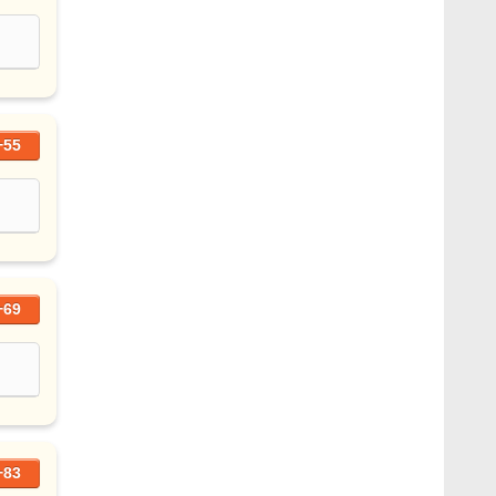
+55
+69
+83