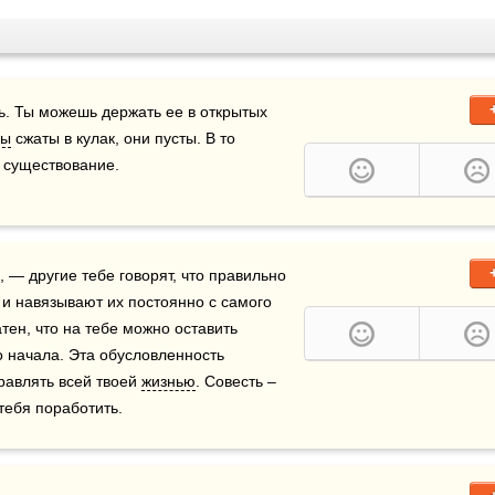
 — не то явление, которое можно ограничить. Ты можешь держать ее в открытых 
цы
 сжаты в кулак, они пусты. В то 
е существование.
 — другие тебе говорят, что правильно 
 и навязывают их постоянно с самого 
атен, что на тебе можно оставить 
 начала. Эта обусловленность 
равлять всей твоей 
жизнью
. Совесть – 
 тебя поработить.