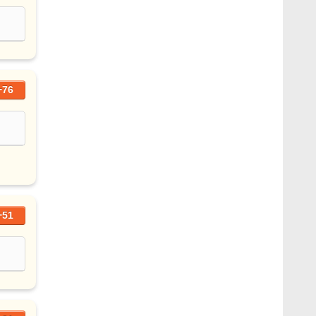
+76
+51