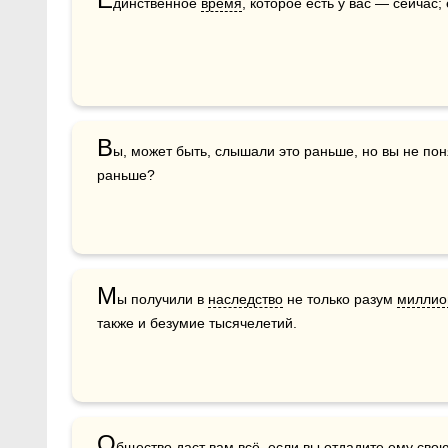
динственное 
время
, которое есть у вас — сейчас
В
ы, может быть, слышали это раньше, но вы не понял
раньше?
М
ы получили в 
наследство
 не только разум 
миллио
также и безумие тысячелетий.  
О
бщество
 даст вам всё, если вы отдадите ему свою