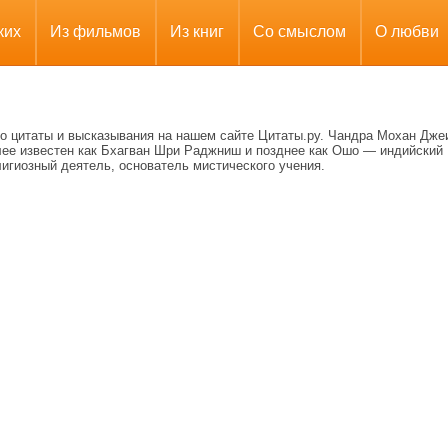
ких
Из фильмов
Из книг
Со смыслом
О любви
о цитаты и высказывания на нашем сайте Цитаты.ру. Чандра Мохан Дже
лее известен как Бхагван Шри Раджниш и позднее как Ошо — индийский
игиозный деятель, основатель мистического учения.