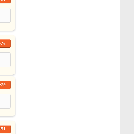
+76
+79
+51