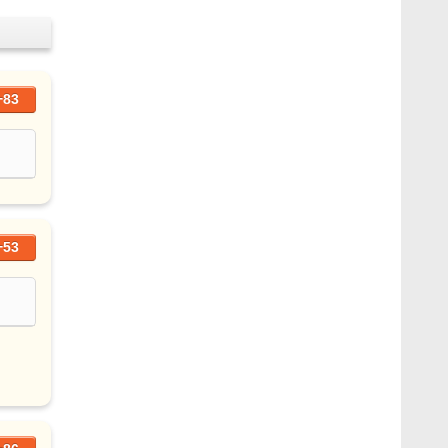
+83
+53