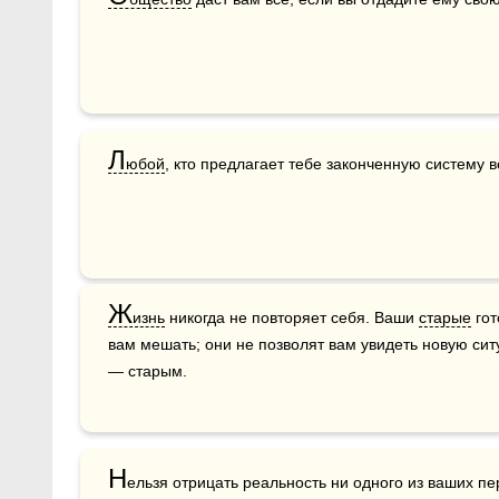
Л
юбой
, кто предлагает тебе законченную систему 
Ж
изнь
 никогда не повторяет себя. Ваши 
старые
 го
вам мешать; они не позволят вам увидеть новую сит
— старым.
Н