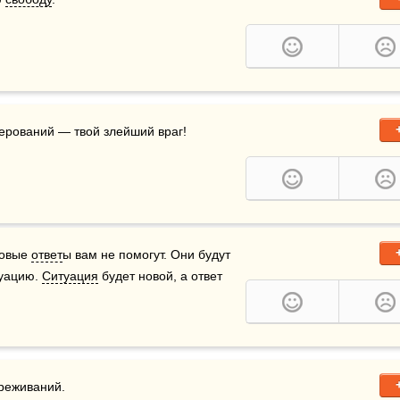
верований — твой злейший враг!  
товые 
ответ
ы вам не помогут. Они будут 
уацию. 
Ситуация
 будет новой, а ответ 