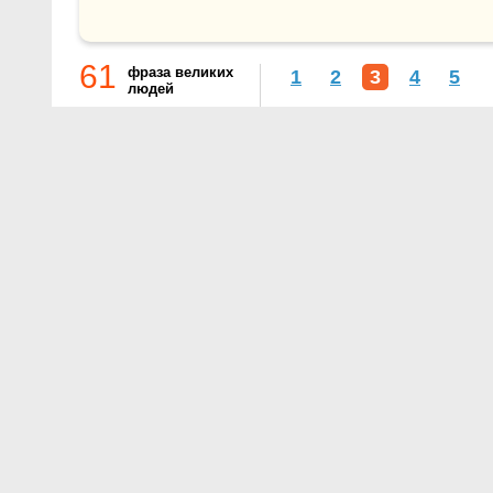
61
фраза великих
1
2
3
4
5
людей
О проекте
Контакты