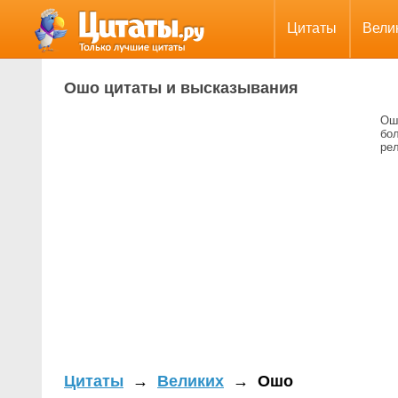
Цитаты
Вели
Ошо цитаты и высказывания
Ош
бо
рел
Цитаты
→
Великих
→
Ошо