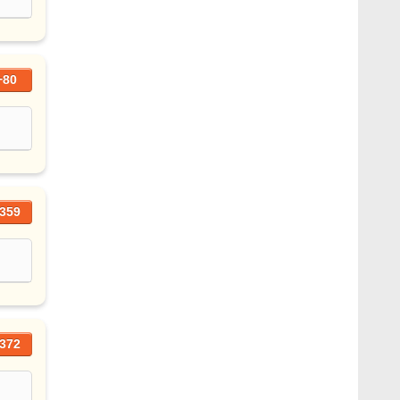
+80
359
372