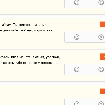
 была легче и веселее, ты должен быть гибким. Ты должен помнить, что 
 — это наивысшая ценность и если любовь не дает тебе свободы, тогда это не 
 фальшивая монета. Уютная, удобная, 
есчастным, убожество не меняется, но 