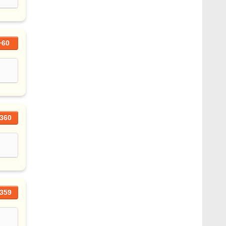
+60
360
359