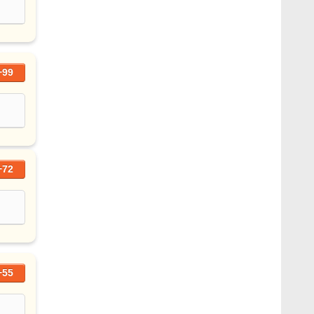
+99
+72
+55