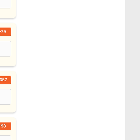
+79
357
+98