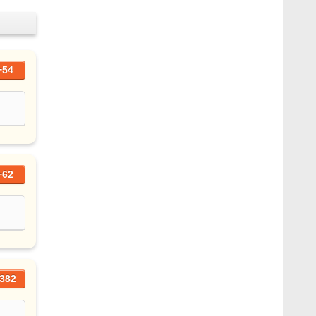
+54
+62
382