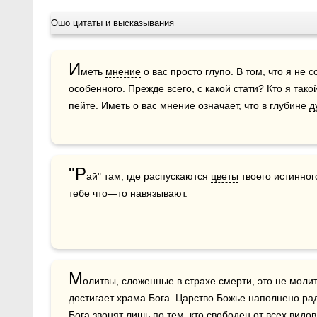
Ошо цитаты и высказывания
И
меть 
мнение
 о вас просто глупо. В том, что я не 
особенного. Прежде всего, с какой стати? Кто я тако
пейте. Иметь о вас мнение означает, что в глубине 
д
"Р
ай" там, где распускаются 
цветы
 твоего истинного
тебе что—то навязывают.
М
олитвы, сложенные в страхе 
смерти
, это не 
моли
достигает храма Бога. Царство Божье наполнено ра
Бога
 звонят лишь по тем, кто свободен от всех видов 