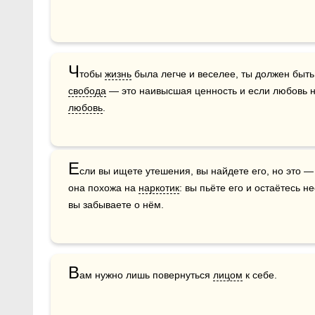
Ч
тобы 
жизнь
свобода
любовь
.
Е
сли вы ищете утешения, вы найдете его, но это —
она похожа на 
наркотик
: вы пьёте его и остаётесь н
вы забываете о нём.
В
ам нужно лишь повернуться 
лицом
 к себе.  