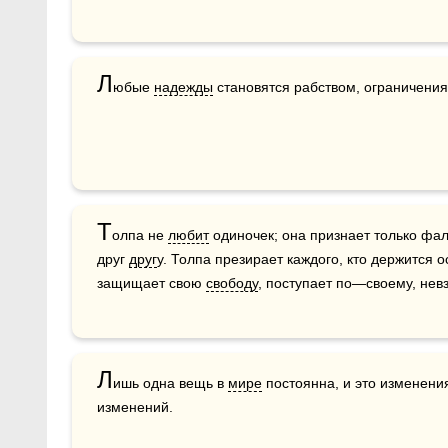
Л
юбые 
надежды
 становятся рабством, ограничения
Т
олпа не 
любит
 одиночек; она признает только ф
друг 
друг
у. Толпа презирает каждого, кто держится о
защищает свою 
свободу
, поступает по—своему, нев
Л
ишь одна вещь в 
мире
 постоянна, и это изменени
изменений.