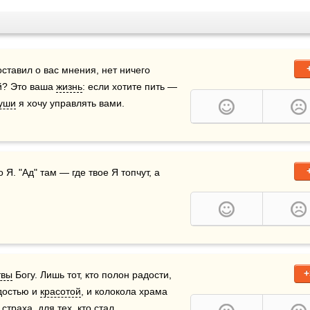
составил о вас мнения, нет ничего 
й? Это ваша 
жизнь
: если хотите пить — 
уши
 я хочу управлять вами.
 Я. "Ад" там — где твое Я топчут, а 
+
твы
 Богу. Лишь тот, кто полон радости, 
достью и 
красотой
, и колокола храма 
страха, для тех, кто стал 