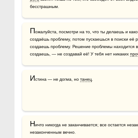
бесстрашным.
П
ожалуйста, посмотри на то, что ты делаешь и как
создаёшь проблему, потом пускаешься в поиски её 
создаешь проблему. Решение проблемы находится в с
создаешь, — не создавай её! У тебя нет никаких 
про
И
стина — не догма, но 
танец
.  
Н
ичто никогда не заканчивается; все остается неза