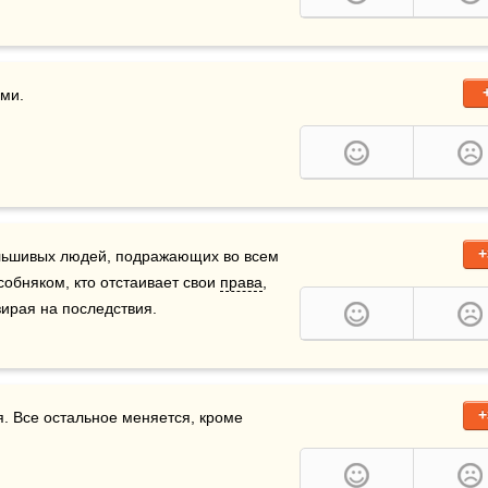
ми.  
+
альшивых людей, подражающих во всем 
собняком, кто отстаивает свои 
права
, 
зирая на последствия.
+
я. Все остальное меняется, кроме 