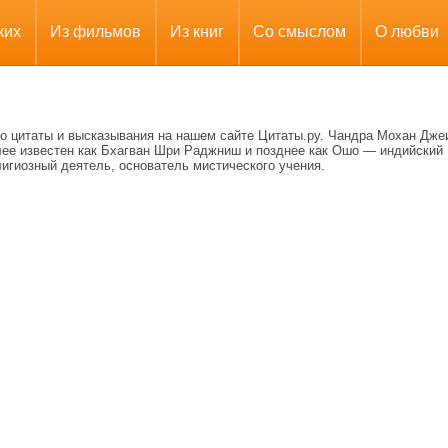
ких
Из фильмов
Из книг
Со смыслом
О любви
о цитаты и высказывания на нашем сайте Цитаты.ру. Чандра Мохан Дже
лее известен как Бхагван Шри Раджниш и позднее как Ошо — индийский
игиозный деятель, основатель мистического учения.