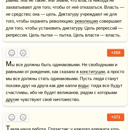
равны. Мы не такие. Мы знаем, что власть никогда не 
захватывают для того, чтобы от неё отказаться. Власть — 
не средство; она — цель. Диктатуру учреждают не для 
того, чтобы охранять революцию; 
революцию
 совершают 
для того, чтобы установить диктатуру. Цель репрессий — 
репрессии. Цель пытки — пытка. Цель власти — власть.
+358
М
ы все должны быть одинаковыми. Не свободными и 
равными от рождения, как сказано в 
конституции
, а просто 
мы все должны стать одинаковыми. Пусть люди станут 
похожи друг на друга как две капли 
воды
: тогда все будут 
счастливы, ибо не будет великанов, рядом с которыми 
друг
ие чувствуют своё ничтожество.
+371
Т
акая наша работа, Глазастик: у каждого 
адвоката
 хоть 