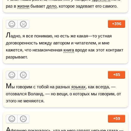
раз в 
жизни
 бывает 
дело
, которое задевает его самого.
+396
Л
адно, я все понимаю, но есть же какая—то устная 
договоренность между автором и читателем, и мне 
кажется, что незаконченная 
книга
 вроде как этот контракт 
разрывает.
+85
М
ы говорим с тобой на разных 
языках
, как всегда, — 
отозвался Воланд, — но вещи, о которых мы говорим, от 
этого не меняются.
+59
А
франию показалось, что на него глядят четыре 
глаза
 — 