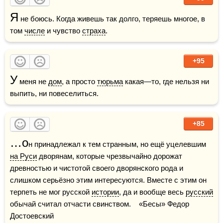
Я
 не боюсь. Когда живешь так долго, теряешь многое, в 
том 
числе
 и чувство 
страха
.
+95
У
 меня не 
дом
, а просто 
тюрьма
 какая—то, где нельзя ни 
выпить, ни повеселиться.
+85
…о
н принадлежал к тем странным, но ещё уцелевшим 
на Руси
 дворянам, которые чрезвычайно дорожат 
древностью и чистотой своего дворянского рода и 
слишком серьёзно этим интересуются. Вместе с этим он 
терпеть не мог русской 
истории
, да и вообще весь 
русский
обычай считал отчасти свинством.    «Бесы» Федор 
Достоевский