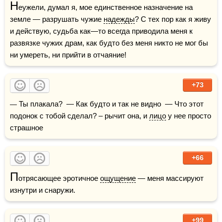
Н
еужели, думал я, мое единственное назначение на 
земле — разрушать чужие 
надежды
? С тех пор как я живу 
и действую, судьба как—то всегда приводила меня к 
развязке чужих драм, как будто без меня никто не мог бы 
ни умереть, ни прийти в отчаяние!
+73
— Ты плакала?  — Как будто и так не видно  — Что этот 
подонок с тобой сделал? – рычит она, и 
лицо
 у нее просто 
страшное
+66
П
отрясающее эротичное 
ощущение
 — меня массируют 
изнутри и снаружи.
+99