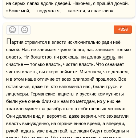
на серых лапах вдоль 
дверей
. Наконец, я пришёл домой. 
«Боже мой, — подумал я, — кажется, я счастлив».
+356
П
артия стремится к 
власти
 исключительно ради неё 
самой. Нас не занимает чужое благо, нас занимает только 
власть. Ни богатство, ни роскошь, ни долгая 
жизнь
, ни 
счастье
 — только власть, чистая власть. Что означает 
чистая власть, вы скоро поймете. Мы знаем, что делаем, 
и в этом наше отличие от всех олигархий прошлого. Все 
остальные, даже те, кто напоминал нас, были трусы и 
лицемеры. Германские нацисты и русские коммунисты 
были уже очень близки к нам по методам, но у них не 
хватило мужества разобраться в собственных мотивах. 
Они делали вид и, вероятно, даже верили, что захватили 
власть вынужденно, на ограниченное время, а впереди, 
рукой подать, уже виден рай, где люди будут свободны и 