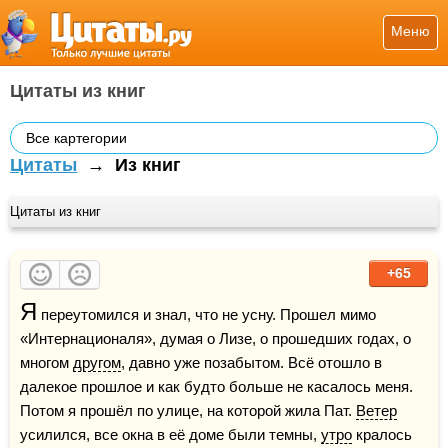
Меню
Цитаты из книг
Все картегории
Цитаты
→
Из книг
Цитаты из книг
+65
Я
 переутомился и знал, что не усну. Прошел мимо 
«Интернационаля», думая о Лизе, о прошедших годах, о 
многом 
другом
, давно уже позабытом. Всё отошло в 
далекое прошлое и как будто больше не касалось меня. 
Потом я прошёл по улице, на которой жила Пат. 
Ветер
усилился, все окна в её доме были темны, 
утро
 кралось 