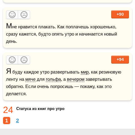
+90
М
не нравится плакать. Как поплачешь хорошенько, 
сразу кажется, будто опять утро и начинается новый 
день.
+94
Я
 буду каждое утро развертывать 
мир
, как резиновую 
ленту на 
мяче
 для 
гольфа
, а 
вечером
 завертывать 
обратно. Если очень попросишь — покажу, как это 
делается.
24
Статуса из книг про утро
1
2