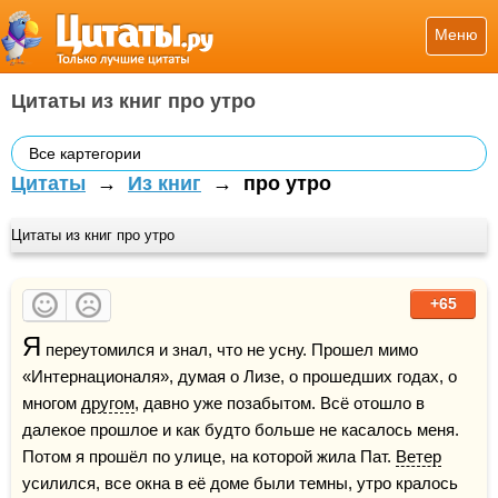
Меню
Цитаты из книг про утро
Все картегории
Цитаты
→
Из книг
→
про утро
Цитаты из книг про утро
+65
Я
 переутомился и знал, что не усну. Прошел мимо 
«Интернационаля», думая о Лизе, о прошедших годах, о 
многом 
другом
, давно уже позабытом. Всё отошло в 
далекое прошлое и как будто больше не касалось меня. 
Потом я прошёл по улице, на которой жила Пат. 
Ветер
усилился, все окна в её доме были темны, утро кралось 