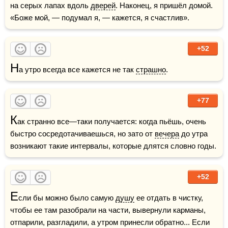
на серых лапах вдоль 
дверей
. Наконец, я пришёл домой. 
«Боже мой, — подумал я, — кажется, я счастлив».
+52
Н
а утро всегда все кажется не так 
страшно
.
+77
К
ак странно все—таки получается: когда пьёшь, очень 
быстро сосредотачиваешься, но зато от 
вечера
 до утра 
возникают такие интервалы, которые длятся словно годы.
+52
Е
сли бы можно было самую 
душу
 ее отдать в чистку, 
чтобы ее там разобрали на части, вывернули карманы, 
отпарили, разгладили, а утром принесли обратно... Если 