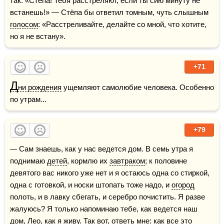
так: «Стёпа! Тебя расстреляют, если ты сию минуту не 
встанешь!» — Стёпа бы ответил томным, чуть слышным 
голосом
: «Расстреливайте, делайте со мной, что хотите, 
но я не встану».
+71
Д
ни рождения
 ущемляют самолюбие человека. Особенно 
по утрам...
+79
— Сам знаешь, как у нас ведется дом. В семь утра я 
поднимаю 
детей
, кормлю их 
завтраком
; к половине 
девятого вас никого уже нет и я остаюсь одна со стиркой, 
одна с готовкой, и носки штопать тоже надо, и 
огород
полоть, и в лавку сбегать, и серебро почистить. Я разве 
жалуюсь? Я только напоминаю тебе, как ведется наш 
дом, Лео, как я живу. Так вот, ответь мне: как все это 