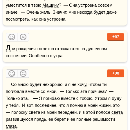
уместится в твою 
Машину
?  — Она устроена совсем 
иначе.  — Очень жаль. Значит, мне некогда будет даже 
посмотреть, как она устроена.
+57
Д
ни рождения
 тягостно отражаются на душевном 
состоянии. Особенно с утра.
+90
— Со мною будет нехорошо, и я не хочу, чтобы ты 
погибала вместе со мной.  — Только эта причина?  — 
Только эта.    — Я погибаю вместе с тобою. Утром я буду 
у тебя.  И вот, последнее, что я помню в моей 
жизни
, это 
— полоску света из моей передней, и в этой полосе 
света
развившуюся прядь, ее берет и ее полные решимости 
глаза
.