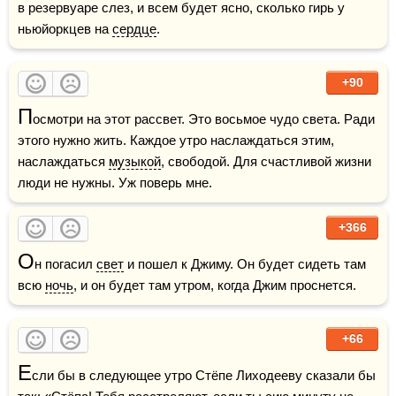
в резервуаре слез, и всем будет ясно, сколько гирь у 
ньюйоркцев на 
сердце
.
+90
П
осмотри на этот рассвет. Это восьмое чудо света. Ради 
этого нужно жить. Каждое утро наслаждаться этим, 
наслаждаться 
музыкой
, свободой. Для счастливой жизни 
люди не нужны. Уж поверь мне.
+366
О
н погасил 
свет
 и пошел к Джиму. Он будет сидеть там 
всю 
ночь
, и он будет там утром, когда Джим проснется.
+66
Е
сли бы в следующее утро Стёпе Лиходееву сказали бы 