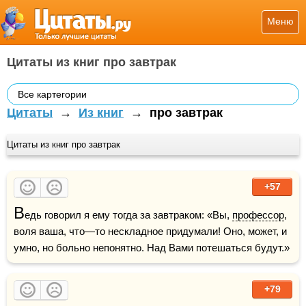
Меню
Цитаты из книг про завтрак
Все картегории
Цитаты
→
Из книг
→
про завтрак
Цитаты из книг про завтрак
+57
В
едь говорил я ему тогда за завтраком: «Вы, 
профессор
, 
воля ваша, что—то нескладное придумали! Оно, может, и 
умно, но больно непонятно. Над Вами потешаться будут.»
+79