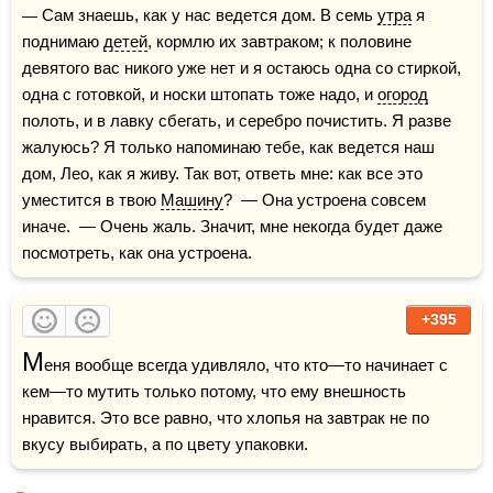
— Сам знаешь, как у нас ведется дом. В семь 
утра
 я 
поднимаю 
детей
, кормлю их завтраком; к половине 
девятого вас никого уже нет и я остаюсь одна со стиркой, 
одна с готовкой, и носки штопать тоже надо, и 
огород
полоть, и в лавку сбегать, и серебро почистить. Я разве 
жалуюсь? Я только напоминаю тебе, как ведется наш 
дом, Лео, как я живу. Так вот, ответь мне: как все это 
уместится в твою 
Машину
?  — Она устроена совсем 
иначе.  — Очень жаль. Значит, мне некогда будет даже 
посмотреть, как она устроена.
+395
М
еня вообще всегда удивляло, что кто—то начинает с 
кем—то мутить только потому, что ему внешность 
нравится. Это все равно, что хлопья на завтрак не по 
вкусу выбирать, а по цвету упаковки.