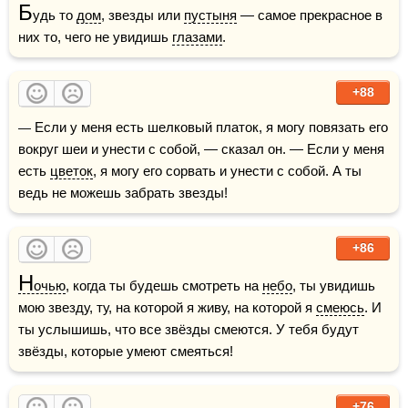
Б
удь то 
дом
, звезды или 
пустыня
 — самое прекрасное в 
них то, чего не увидишь 
глазами
.
+88
— Если у меня есть шелковый платок, я могу повязать его 
вокруг шеи и унести с собой, — сказал он. — Если у меня 
есть 
цветок
, я могу его сорвать и унести с собой. А ты 
ведь не можешь забрать звезды!
+86
Н
очью
, когда ты будешь смотреть на 
небо
, ты увидишь 
мою звезду, ту, на которой я живу, на которой я 
смеюсь
. И 
ты услышишь, что все звёзды смеются. У тебя будут 
звёзды, которые умеют смеяться!
+76