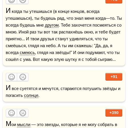
И
 когда ты утешишься (в конце концов, всегда 
утешаешься), ты будешь рад, что знал меня когда—то. Ты 
всегда будешь мне 
другом
. Тебе захочется посмеяться со 
мною. Иной раз ты вот так распахнёшь окно, и тебе будет 
приятно... И твои друзья станут удивляться, что ты 
смеёшься, глядя на небо. А ты им скажешь: "Да, да, я 
всегда 
смеюсь
, глядя на звёзды!" И они подумают, что ты 
сошёл с ума. Вот какую злую шутку я с тобой сыграю...
+91
И
 все суетятся и мечутся, стараются потушить звёзды и 
погасить 
солнце
.
+390
М
ои 
мысли
 — это звезды, которые я не могу собрать в 