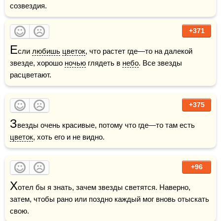
созвездия.
+371
Е
сли 
любишь
цветок
, что растет где—то на далекой 
звезде, хорошо 
ночью
 глядеть в 
небо
. Все звезды 
расцветают.
+375
З
везды очень красивые, потому что где—то там есть 
цветок
, хоть его и не видно.
+96
Х
отел бы я знать, зачем звезды светятся. Наверно, 
затем, чтобы рано или поздно каждый мог вновь отыскать 
свою.