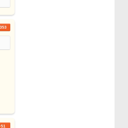
353
+51