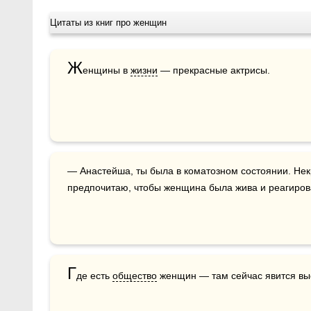
Цитаты из книг про женщин
Ж
енщины в 
жизни
 — прекрасные актрисы.
— Анастейша, ты была в коматозном состоянии. Некрофилия — это не мое. Я 
предпочитаю, чтобы женщина была жива и реагирова
Г
де есть 
общество
 женщин — там сейчас явится вы