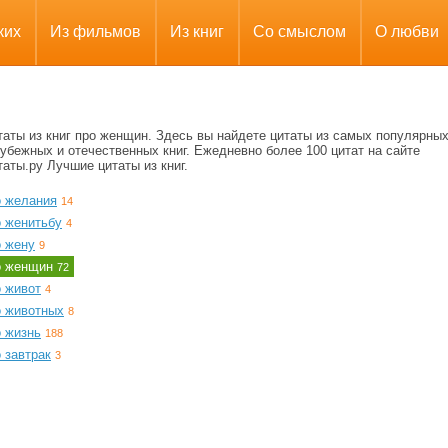
ких
Из фильмов
Из книг
Со смыслом
О любви
таты из книг про женщин. Здесь вы найдете цитаты из самых популярны
убежных и отечественных книг. Ежедневно более 100 цитат на сайте
аты.ру Лучшие цитаты из книг.
о желания
14
о женитьбу
4
о жену
9
о женщин
72
о живот
4
о животных
8
о жизнь
188
 завтрак
3