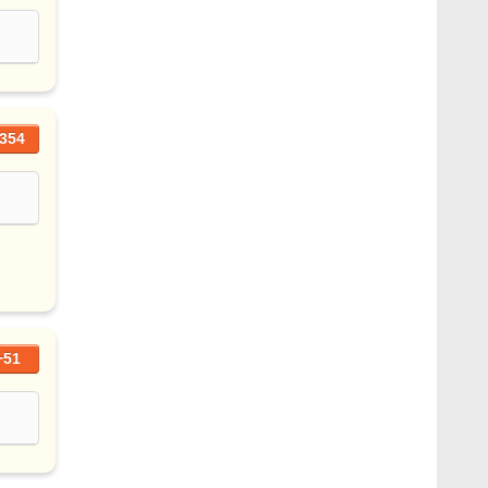
354
+51