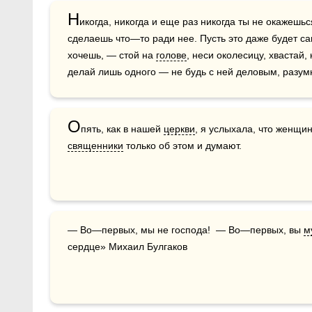
Н
икогда, никогда и еще раз никогда ты не окажешь
сделаешь что—то ради нее. Пусть это даже будет са
хочешь, — стой на 
голове
, неси околесицу, хвастай, 
делай лишь одного — не будь с ней деловым, разум
О
пять, как в нашей 
церкви
священники
 только об этом и думают.
— Во—первых, мы не господа!  — Во—первых, вы 
м
сердце» Михаил Булгаков