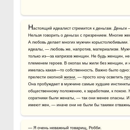
Н
астоящий идеалист стремится к деньгам. Деньги —
Нельзя говорить о деньгах с презрением. Многие ж
А любовь делает многих мужчин корыстолюбивыми. Т
идеалы, — любовь же, напротив, материализм. Муж
только из—за капризов женщин. Не будь женщин, не
племенем героев. В окопах мы жили без женщин, и не 
имелась какая—то собственность. Важно было одно: к
прелести окопной 
жизни
, — просто хочу осветить 
пр
Она пробуждает в мужчине самые худшие инстинкты 
общественному положению, к заработкам, к покою. Н
соратники были женаты, — так они менее опасны. И
имеют жен, — иначе они не были бы такими отваж
— Я очень неважный товарищ, Робби.
