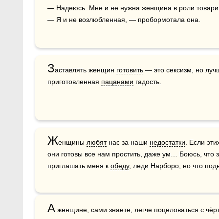
— Надеюсь. Мне и не нужна женщина в роли товари
— Я и не возлюбленная, — пробормотала она.
З
аставлять женщин 
готовить
 — это сексизм, но луч
приготовленная 
пацанами
 гадость.
Ж
енщины 
любят
 нас за наши 
недостатки
. Если эти
они готовы все нам простить, даже ум… Боюсь, что з
приглашать меня к 
обеду
, леди Нарборо, но что по
А
 женщине, сами знаете, легче поцеловаться с чёрт