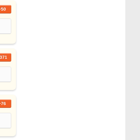
+50
371
+76