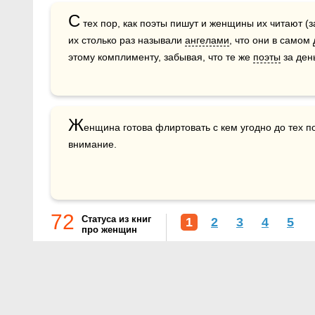
С
 тех пор, как поэты пишут и женщины их читают (з
их столько раз называли 
ангелами
, что они в самом 
этому комплименту, забывая, что те же 
поэты
 за де
Ж
енщина готова флиртовать с кем угодно до тех по
внимание.
72
Статуса из книг
1
2
3
4
5
про женщин