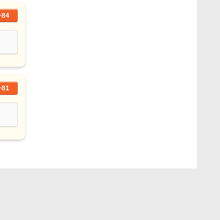
+84
+81