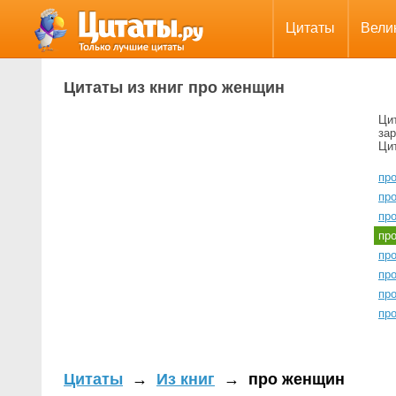
Цитаты
Вели
Цитаты из книг про женщин
Ци
зар
Цит
пр
пр
пр
пр
пр
пр
пр
про
Цитаты
→
Из книг
→
про женщин