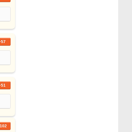
+57
+51
102