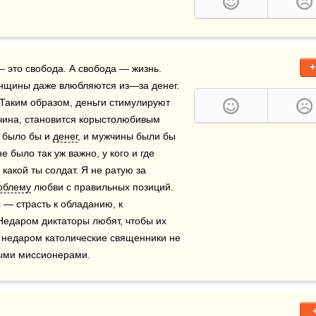
+
 это свобода. А свобода — жизнь. 
енщины даже влюбляются из—за денег. 
аким образом, деньги стимулируют 
чина, становится корыстолюбивым 
 было бы и 
денег
, и мужчины были бы 
было так уж важно, у кого и где 
акой ты солдат. Я не ратую за 
облему
 любви с правильных позиций. 
— страсть к обладанию, к 
едаром диктаторы любят, чтобы их 
 недаром католические священники не 
ными миссионерами.