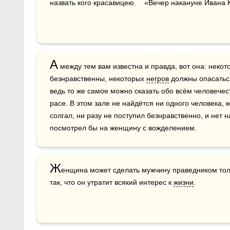
назвать кого красавицею.    «Вечер накануне Ивана
А
 между тем вам известна и правда, вот она: некот
безнравственны, некоторых 
негров
 должны опасать
ведь то же самое можно сказать обо всём человечест
расе. В этом зале не найдётся ни одного человека, к
солгал, ни разу не поступил безнравственно, и нет н
посмотрел бы на женщину с вожделением.  
Ж
енщина может сделать мужчину праведником толь
так, что он утратит всякий интерес к 
жизни
.