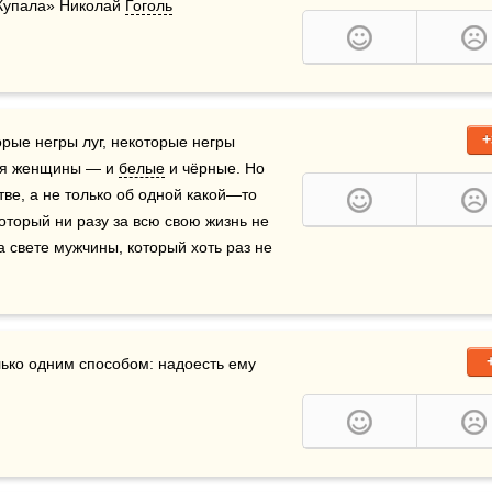
 Купала» Николай 
Гоголь
+
орые негры луг, некоторые негры 
ся женщины — и 
белые
 и чёрные. Но 
ве, а не только об одной какой—то 
оторый ни разу за всю свою жизнь не 
а свете мужчины, который хоть раз не 
ко одним способом: надоесть ему 