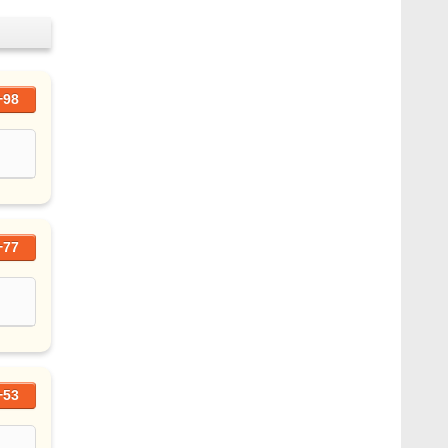
+98
+77
+53