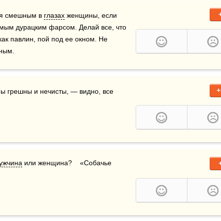
ся смешным в 
глазах
 женщины, если 
мым дурацким фарсом. Делай все, что 
как павлин, пой под ее окном. Не 
ным.
+
, я услыхала, что женщины грешны и нечисты, — видно, все 
ужчина
 или женщина?    «Собачье 