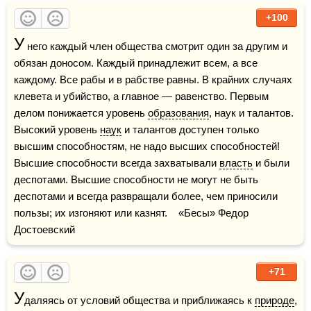
+100
У
 него каждый член общества смотрит один за другим и 
обязан доносом. Каждый принадлежит всем, а все 
каждому. Все рабы и в рабстве равны. В крайних случаях 
клевета и убийство, а главное — равенство. Первым 
делом понижается уровень 
образования
, наук и талантов. 
Высокий уровень 
наук
 и талантов доступен только 
высшим способностям, не надо высших способностей! 
Высшие способности всегда захватывали 
власть
 и были 
деспотами. Высшие способности не могут не быть 
деспотами и всегда развращали более, чем приносили 
пользы; их изгоняют или казнят.    «Бесы» Федор 
Достоевский
+71
У
даляясь от условий общества и приближаясь к 
природе
, 