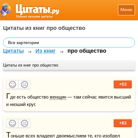
Меню
Цитаты из книг про общество
Все картегории
Цитаты
→
Из книг
→
про общество
Цитаты из книг про общество
+53
Г
де есть общество 
женщин
 — там сейчас явится высший 
и низший круг.
+83
Т
оньше всех владеют двоемыслием те, кто изобрел 