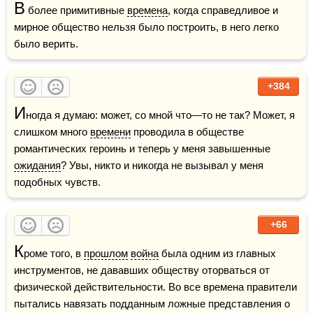
В
 более примитивные 
времена
, когда справедливое и 
мирное общество нельзя было построить, в него легко 
было верить.
+384
И
ногда я думаю: может, со мной что—то не так? Может, я 
слишком много 
времени
 проводила в обществе 
романтических героинь и теперь у меня завышенные 
ожидания
? Увы, никто и никогда не вызывал у меня 
подобных чувств.
+66
К
роме того, в 
прошлом
война
 была одним из главных 
инструментов, не дававших обществу оторваться от 
физической действительности. Во все времена правители 
пытались навязать подданным ложные представления о 