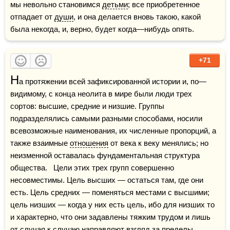
мы невольно становимся 
детьми
; все приобретенное 
отпадает от 
души
, и она делается вновь такою, какой 
была некогда, и, верно, будет когда—нибудь опять.
+71
Н
а протяжении всей зафиксированной истории и, по—
видимому, с конца неолита в мире были люди трех 
сортов: высшие, средние и низшие. Группы 
подразделялись самыми разными способами, носили 
всевозможные наименования, их численные пропорций, а 
также взаимные 
отношения
 от века к веку менялись; но 
неизменной оставалась фундаментальная структура 
общества.   Цели этих трех групп совершенно 
несовместимы. Цель высших — остаться там, где они 
есть. Цель средних — поменяться местами с высшими; 
цель низших — когда у них есть цель, ибо для низших то 
и характерно, что они задавлены тяжким трудом и лишь 
от случая к случаю направляют взгляд за пределы 