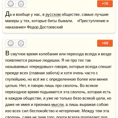
+76
Д
а и вообще у нас, в 
русском
 обществе, самые лучшие 
манеры у тех, которые биты бывали.    «Преступление и 
наказание» Федор Достоевский
+68
В
 смутное время колебания или перехода всегда и везде 
появляются разные людишки. Я не про тех так 
называемых «передовых» говорю, которые всегда спешат 
прежде всех (главная забота) и хотя очень часто с 
глупейшею, но всё же с определенною более или менее 
целью. Нет, я говорю лишь про сволочь. Во всякое 
переходное время подымается эта сволочь, которая есть 
в каждом обществе, и уже не только безо всякой цели, но 
даже не имея и признака 
мысли
, а лишь выражая собою 
изо всех сил беспокойство и нетерпение. Между тем эта 
сволочь, сама не зная того, почти всегда подпадает под 