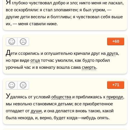
Я
 глубоко чувствовал добро и зло; никто меня не ласкал, 
все оскорбляли: я стал злопамятен; я был угрюм, — 
другие дети веселы и болтливы; я чувствовал себя выше 
их, — меня ставили ниже. 
+60
Д
ети ссорились и оглушительно кричали друг на 
друг
а, 
но при виде 
отца
 тотчас умолкли, как будто пробил 
урочный час и в комнату вошла сама 
смерть
.
+71
У
даляясь от условий 
общества
 и приближаясь к 
природе
, 
мы невольно становимся детьми; все приобретенное 
отпадает от 
души
, и она делается вновь такою, какой 
была некогда, и, верно, будет когда—нибудь опять.