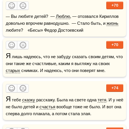
+70
— Вы любите детей?  — 
Люблю
, — отозвался Кириллов 
довольно впрочем равнодушно.  — Стало быть, и 
жизнь
любите?    «Бесы» Федор Достоевский
+70
Я
 лишь надеюсь, что не забуду сказать своим детям, что 
они такие же счастливые, каким я выгляжу на своих 
старых
 снимках. И надеюсь, что они поверят мне.
+74
Я
 тебе 
сказку
 расскажу. Была на свете одна 
тетя
. И у неё 
не было детей и 
счастья
 вообще тоже не было. И вот она 
сперва долго плакала, а потом стала злая.