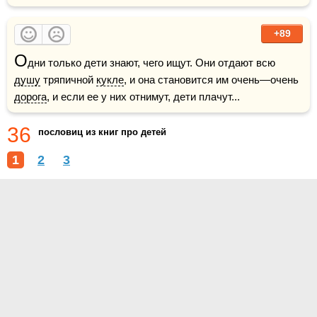
+89
О
дни только дети знают, чего ищут. Они отдают всю 
душу
 тряпичной 
кукле
, и она становится им очень—очень 
дорога
, и если ее у них отнимут, дети плачут...
36
пословиц из книг про детей
1
2
3