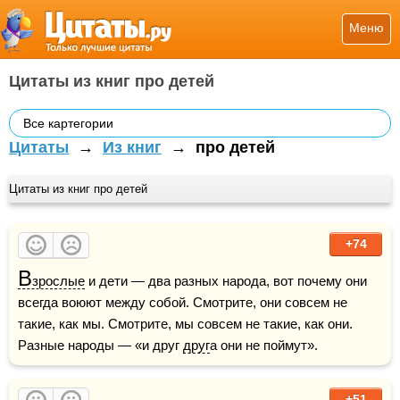
Меню
Цитаты из книг про детей
Все картегории
Цитаты
→
Из книг
→
про детей
Цитаты из книг про детей
+74
В
зрослые
 и дети — два разных народа, вот почему они 
всегда воюют между собой. Смотрите, они совсем не 
такие, как мы. Смотрите, мы совсем не такие, как они. 
Разные народы — «и друг 
друг
а они не поймут».
+51