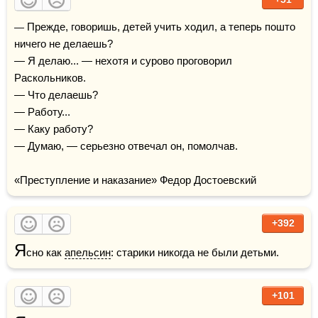
— Прежде, говоришь, детей учить ходил, а теперь пошто 
ничего не делаешь?

— Я делаю... — нехотя и сурово проговорил 
Раскольников.

— Что делаешь?

— Работу...

— Каку работу?

— Думаю, — серьезно отвечал он, помолчав.

«Преступление и наказание» Федор Достоевский
+392
Я
сно как 
апельсин
: старики никогда не были детьми.
+101