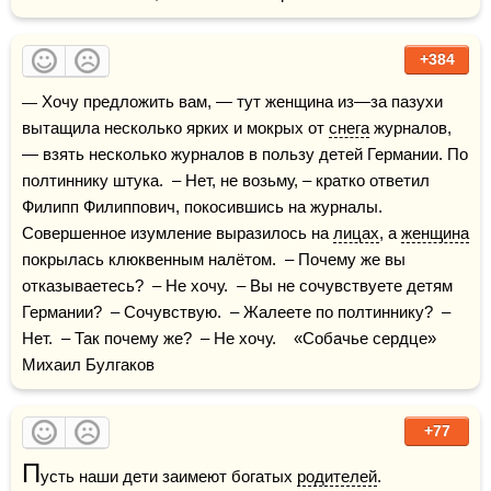
+384
— Хочу предложить вам, — тут женщина из—за пазухи 
вытащила несколько ярких и мокрых от 
снега
 журналов, 
— взять несколько журналов в пользу детей Германии. По 
полтиннику штука.  – Нет, не возьму, – кратко ответил 
Филипп Филиппович, покосившись на журналы.  
Совершенное изумление выразилось на 
лицах
, а 
женщина
покрылась клюквенным налётом.  – Почему же вы 
отказываетесь?  – Не хочу.  – Вы не сочувствуете детям 
Германии?  – Сочувствую.  – Жалеете по полтиннику?  – 
Нет.  – Так почему же?  – Не хочу.    «Собачье сердце» 
Михаил Булгаков
+77
П
усть наши дети заимеют богатых 
родителей
.