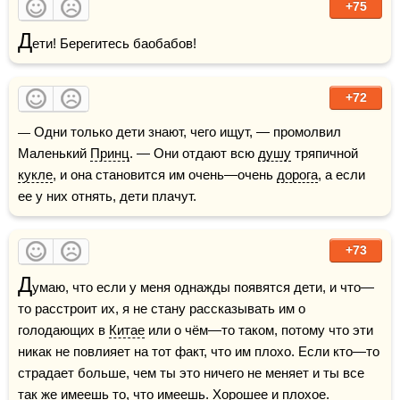
+75
Д
ети! Берегитесь баобабов!
+72
— Одни только дети знают, чего ищут, — промолвил 
Маленький 
Принц
. — Они отдают всю 
душу
 тряпичной 
кукле
, и она становится им очень—очень 
дорога
, а если 
ее у них отнять, дети плачут.
+73
Д
умаю, что если у меня однажды появятся дети, и что—
то расстроит их, я не стану рассказывать им о 
голодающих в 
Китае
 или о чём—то таком, потому что эти 
никак не повлияет на тот факт, что им плохо. Если кто—то 
страдает больше, чем ты это ничего не меняет и ты все 
так же имеешь то, что имеешь. Хорошее и плохое.