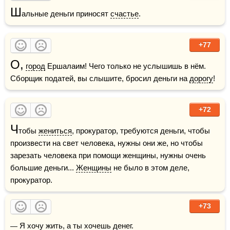
Ш
альные деньги приносят 
счастье
.
+77
О,
город
 Ершалаим! Чего только не услышишь в нём. 
Сборщик податей, вы слышите, бросил деньги на 
дорогу
!
+72
Ч
тобы 
жениться
, прокуратор, требуются деньги, чтобы 
произвести на свет человека, нужны они же, но чтобы 
зарезать человека при помощи женщины, нужны очень 
большие деньги... 
Женщины
 не было в этом деле, 
прокуратор.
+73
— Я хочу жить, а ты хочешь денег.
