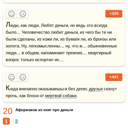
+399
Л
юди, как люди. Любят деньги, но ведь это всегда 
было… Человечество любит деньги, из чего бы те ни 
были сделаны, из кожи ли, из бумаги ли, из бронзы или 
золота. Ну, легкомысленны… ну, что ж… обыкновенные 
люди… в общем, напоминают прежних… квартирный 
вопрос только испортил их…
+401
К
огда внезапно оказываешься без денег, 
друзья
 скачут 
прочь, как блохи от 
мертвой
собаки
.
20
Афоризмов из книг про деньги
1
2