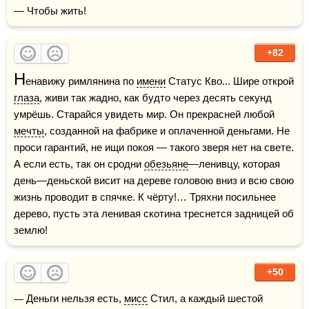
— Чтобы жить!
+82
Н
енавижу римлянина по 
имени
 Статус Кво... Шире открой 
глаза
, живи так жадно, как будто через десять секунд 
умрёшь. Старайся увидеть мир. Он прекрасней любой 
мечты
, созданной на фабрике и оплаченной деньгами. Не 
проси гарантий, не ищи покоя — такого зверя нет на свете. 
А если есть, так он сродни 
обезьяне
—ленивцу, которая 
день—деньской висит на дереве головою вниз и всю свою 
жизнь проводит в спячке. К чёрту!… Тряхни посильнее 
дерево, пусть эта ленивая скотина треснется задницей об 
землю!
+50
— Деньги нельзя есть, 
мисс
 Стил, а каждый шестой 