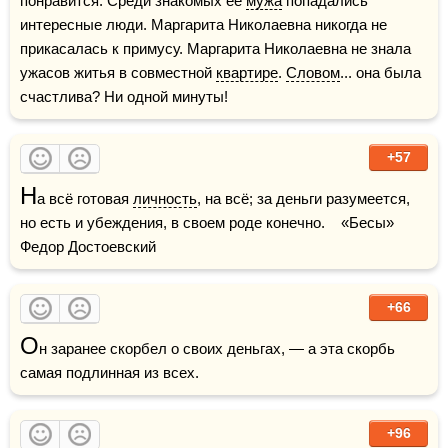
понравится. Среди знакомых ее 
мужа
 попадались 
интересные люди. Маргарита Николаевна никогда не 
прикасалась к примусу. Маргарита Николаевна не знала 
ужасов житья в совместной 
квартире
. 
Словом
... она была 
счастлива? Ни одной минуты!
+57
Н
а всё готовая 
личность
, на всё; за деньги разумеется, 
но есть и убеждения, в своем роде конечно.    «Бесы» 
Федор Достоевский
+66
О
н заранее скорбел о своих деньгах, — а эта скорбь 
самая подлинная из всех.
+96