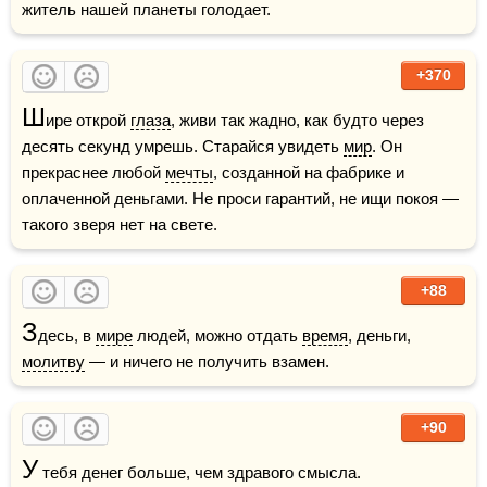
житель нашей планеты голодает.
+370
Ш
ире открой 
глаза
, живи так жадно, как будто через 
десять секунд умрешь. Старайся увидеть 
мир
. Он 
прекраснее любой 
мечты
, созданной на фабрике и 
оплаченной деньгами. Не проси гарантий, не ищи покоя — 
такого зверя нет на свете.
+88
З
десь, в 
мире
 людей, можно отдать 
время
, деньги, 
молитву
 — и ничего не получить взамен.
+90
У
 тебя денег больше, чем здравого смысла.