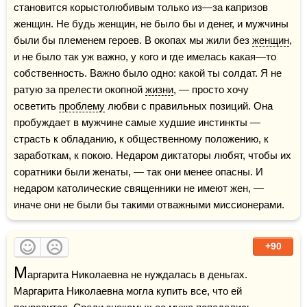
становится корыстолюбивым только из—за капризов 
женщин. Не будь женщин, не было бы и денег, и мужчины 
были бы племенем героев. В окопах мы жили без 
женщин
, 
и не было так уж важно, у кого и где имелась какая—то 
собственность. Важно было одно: какой ты солдат. Я не 
ратую за прелести окопной 
жизни
, — просто хочу 
осветить 
проблему
 любви с правильных позиций. Она 
пробуждает в мужчине самые худшие инстинкты — 
страсть к обладанию, к общественному положению, к 
заработкам, к покою. Недаром диктаторы любят, чтобы их 
соратники были женаты, — так они менее опасны. И 
недаром католические священники не имеют жен, — 
иначе они не были бы такими отважными миссионерами.
+90
М
аргарита Николаевна не нуждалась в деньгах. 
Маргарита Николаевна могла купить все, что ей 