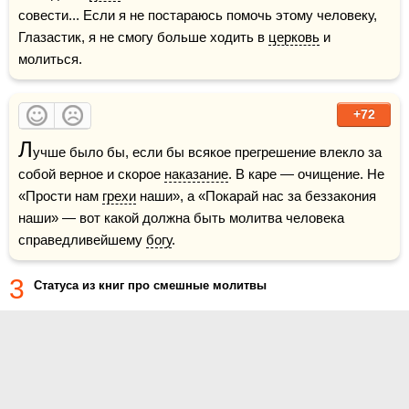
совести... Если я не постараюсь помочь этому человеку, 
Глазастик, я не смогу больше ходить в 
церковь
 и 
молиться.
+72
Л
учше было бы, если бы всякое прегрешение влекло за 
собой верное и скорое 
наказание
. В каре — очищение. Не 
«Прости нам 
грехи
 наши», а «Покарай нас за беззакония 
наши» — вот какой должна быть молитва человека 
справедливейшему 
богу
.
3
Статуса из книг про смешные молитвы