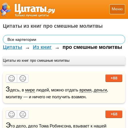
Меню
Цитаты из книг про смешные молитвы
Все картегории
Цитаты
→
Из книг
→
про смешные молитвы
Цитаты из книг про смешные молитвы
+88
З
десь, в 
мире
 людей, можно отдать 
время
, 
деньги
, 
молитву — и ничего не получить взамен.
+68
Э
то дело, 
дело
 Тома Робинсона, взывает к нашей 