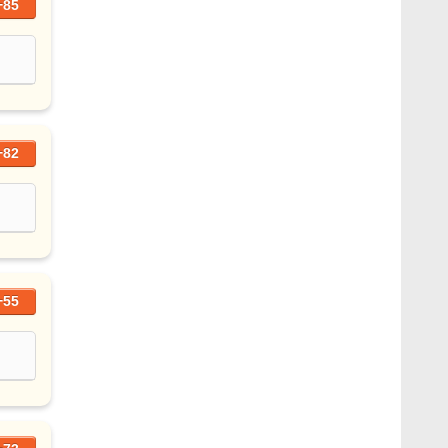
+85
+82
+55