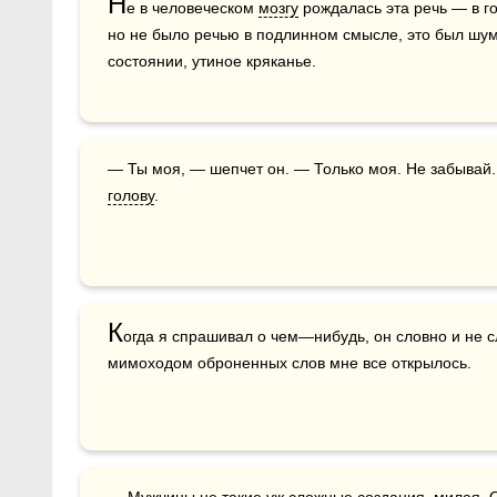
Н
е в человеческом 
мозгу
 рождалась эта речь — в го
но не было речью в подлинном смысле, это был шум
состоянии, утиное кряканье.
— Ты моя, — шепчет он. — Только моя. Не забывай. 
голову
.
К
огда я спрашивал о чем—нибудь, он словно и не с
мимоходом оброненных слов мне все открылось.