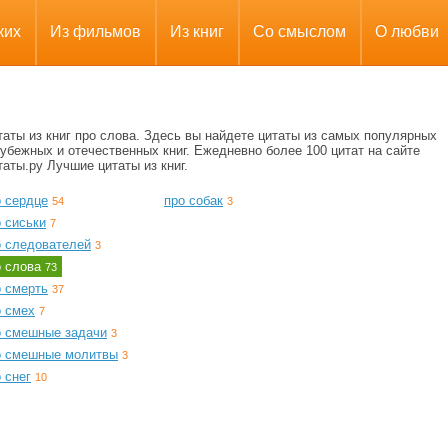
ких
Из фильмов
Из книг
Со смыслом
О любви
аты из книг про слова. Здесь вы найдете цитаты из самых популярных
убежных и отечественных книг. Ежедневно более 100 цитат на сайте
аты.ру Лучшие цитаты из книг.
о сердце
про собак
54
3
 сиськи
7
о следователей
3
о слова
73
о смерть
37
о смех
7
о смешные задачи
3
о смешные молитвы
3
 снег
10