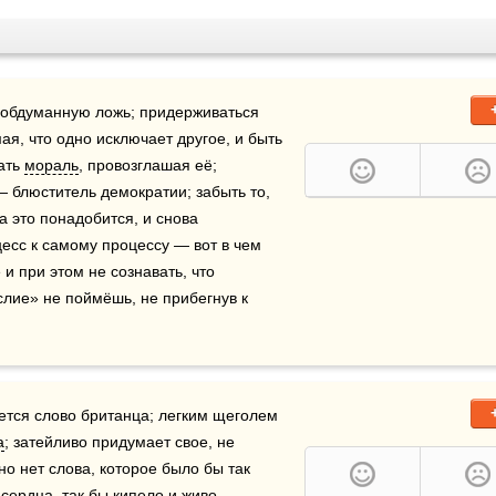
я обдуманную ложь; придерживаться 
, что одно исключает другое, и быть 
ать 
мораль
, провозглашая её; 
 блюститель демократии; забыть то, 
да это понадобится, и снова 
есс к самому процессу — вот в чем 
и при этом не сознавать, что 
ие» не поймёшь, не прибегнув к 
вется слово британца; легким щеголем 
а
; затейливо придумает свое, не 
 но нет слова, которое было бы так 
 
сердца
, так бы кипело и живо 