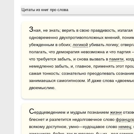
Цитаты из книг про слова
З
ная, не знать; верить в свою правдивость, излага
одновременно двухпротивоположных мнений, понимая
убежденным в обоих; 
логикой
 убивать логику; отверг
полагать, что демократия невозможна и что партия —
что требуется забыть, и снова вызвать в 
памяти
, ког
немедленно забыть, и, главное, применять этот проц
самая тонкость: сознательно преодолевать сознание 
занимаешься самогипнозом. И даже слова «двоемысл
двоемыслию.
С
ердцеведением и мудрым познанием 
жизни
 отзо
блеснет и разлетится недолговечное слово 
француз
всякому доступное, умно—худощавое слово 
немец
;
замашисто, бойко, так вырвалось бы из—под самого