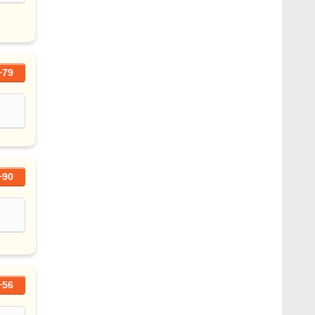
+79
+90
+56