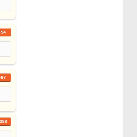
+54
+87
398