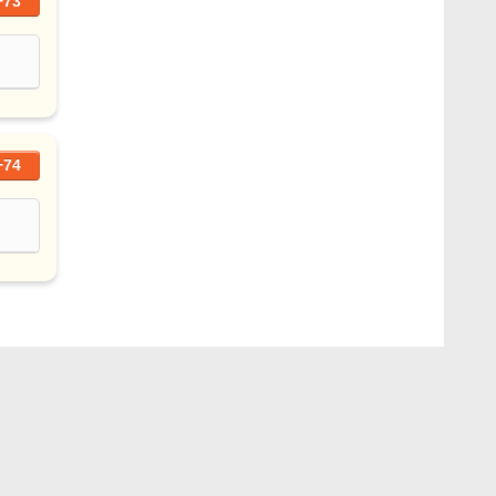
+73
+74