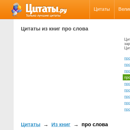
Цитаты
Вели
Цитаты из книг про слова
Цит
зар
Цит
пр
про
пр
пр
пр
пр
пр
пр
про
Цитаты
→
Из книг
→
про слова