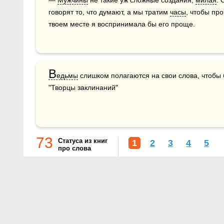
— 
Мужчины
 не такие уж сложные создания, 
милая
. 
говорят то, что думают, а мы тратим 
часы
, чтобы про
твоем месте я воспринимала бы его проще.
В
едьмы
 слишком полагаются на свои слова, чтобы б
"Творцы заклинаний"
73
Статуса из книг
1
2
3
4
5
про слова