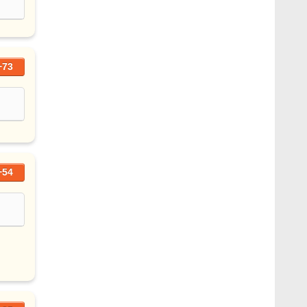
+73
+54