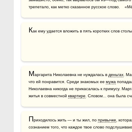
трепетало, как метко сказанное русское слово.    «
К
ак ему удается вложить в пять коротких слов стол
М
аргарита Николаевна не нуждалась в 
деньгах
. Ма
что ей понравится. Среди знакомых ее 
мужа
 попада
Николаевна никогда не прикасалась к примусу. Марг
житья в совместной 
квартире
. Словом... она была с
П
риходилось жить — и ты жил, по 
привычке
, котора
сознанием того, что каждое твое слово подслушивают