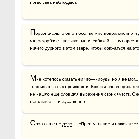
погас свет, наблюдают.
П
ервоначально он отнёсся ко мне неприязненно и д
что оскорбляет, называя меня 
собакой
, — тут ареста
ничего дурного в этом звере, чтобы обижаться на э
М
не хотелось сказать ей что—нибудь, но я не мог..
то стыдишься их произнести. Все эти слова принадл
не нашло ещё слов для выражения своих чувств. Оно
остальное — искусственно.
С
лова еще не 
дело
.    «Преступление и наказание