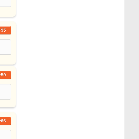
+95
+59
+66