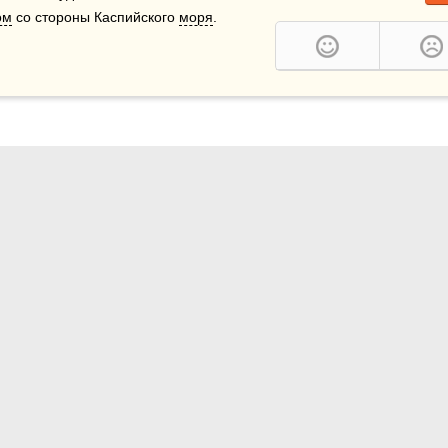
ом
 со стороны Каспийского 
моря
.    