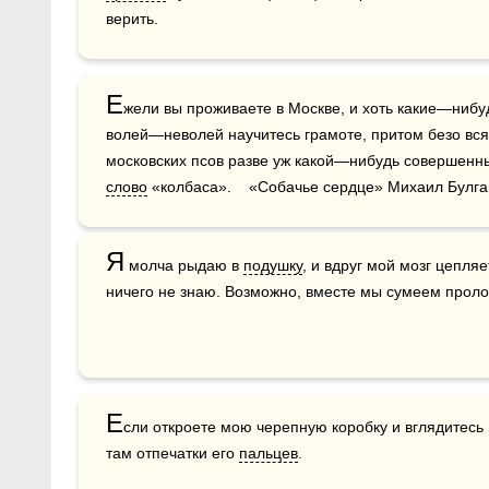
верить.
Е
жели вы проживаете в Москве, и хоть какие—нибуд
волей—неволей научитесь грамоте, притом безо всяк
московских псов разве уж какой—нибудь совершенн
слово
 «колбаса».    «Собачье сердце» Михаил Булга
Я
 молча рыдаю в 
подушку
, и вдруг мой мозг цепля
ничего не знаю. Возможно, вместе мы сумеем проло
Е
сли откроете мою черепную коробку и вглядитесь 
там отпечатки его 
пальцев
.