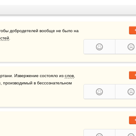
 ненавижу чистоту, ненавижу благонравие. Хочу, чтобы добродетелей вообще не было на 
остей
.
ортани. Извержение состояло из 
слов
, 
, производимый в бессознательном 