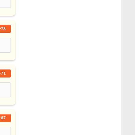
+78
+71
+87