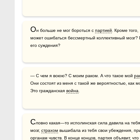
О
н больше не мог бороться с 
партией
. Кроме того,
может ошибаться бессмертный коллективный мозг? 
его суждения?
— С чем я воюю? С моим раком. А что такое мой 
ра
Они состоят из меня с такой же вероятностью, как м
Это гражданская 
война
.
С
ловно какая—то исполинская сила давила на тебя
мозг, 
страхом
органам
 чувств. В конце концов, партия объявит, что