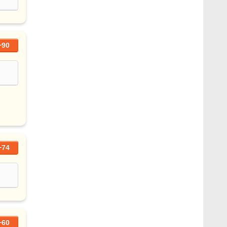
+90
+74
+60