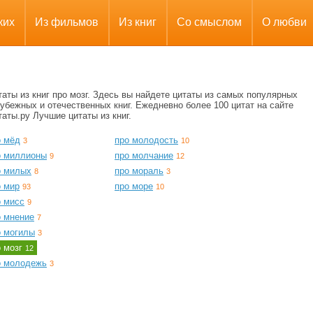
ких
Из фильмов
Из книг
Со смыслом
О любви
аты из книг про мозг. Здесь вы найдете цитаты из самых популярных
убежных и отечественных книг. Ежедневно более 100 цитат на сайте
аты.ру Лучшие цитаты из книг.
о мёд
про молодость
3
10
о миллионы
про молчание
9
12
о милых
про мораль
8
3
о мир
про море
93
10
о мисс
9
о мнение
7
о могилы
3
о мозг
12
о молодежь
3