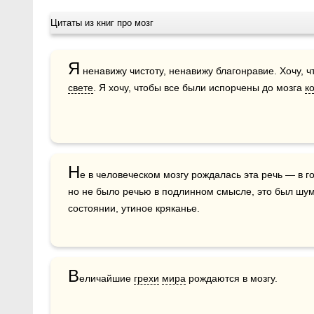
Цитаты из книг про мозг
Я
свете
. Я хочу, чтобы все были испорчены до мозга 
к
Н
е в человеческом мозгу рождалась эта речь — в г
но не было речью в подлинном смысле, это был шум
состоянии, утиное кряканье.
В
еличайшие 
грехи
мира
 рождаются в мозгу.