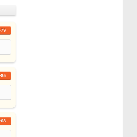
+79
+85
+68