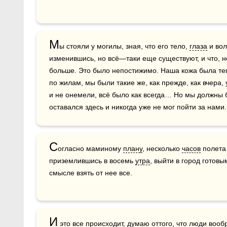
М
ы стояли у могилы, зная, что его тело, 
глаза
 и во
изменившись, но всё—таки еще существуют, и что, не
больше. Это было непостижимо. Наша кожа была теп
по жилам, мы были такие же, как прежде, как вчера, 
и не онемели, всё было как всегда… Но мы должны б
оставался здесь и никогда уже не мог пойти за нами
С
огласно маминому 
плану
, несколько 
часов
 полета
приземлившись в восемь 
утра
, выйти в город готовы
смысле взять от нее все.
И
 это все происходит, думаю оттого, что люди вооб