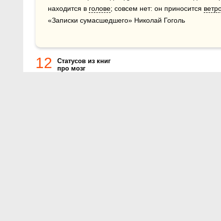
находится в 
голове
; совсем нет: он приносится 
ветр
«Записки сумасшедшего» Николай Гоголь
12
Статусов из книг
про мозг
О проекте