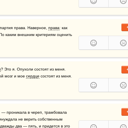
 партия права. Наверное, 
права
: как 
По каким внешним критериям оценить 
к
? Это я. Опухоли состоят из меня. 
ой мозг и мое 
сердце
 состоят из меня. 
 — проникала в череп, трамбовала 
 вышибала из тебя свои убеждения, принуждала не верить собственным 
 дважды два — пять, и придется в это 