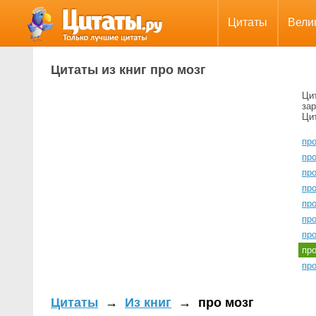
Цитаты
Вели
Цитаты из книг про мозг
Цит
зар
Цит
пр
пр
пр
пр
пр
пр
пр
пр
пр
Цитаты
→
Из книг
→
про мозг