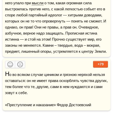
него упало при 
мысли
 о том, какая огромная сила 
выстроилась против него, с какой легкостью собьет его в 
споре любой партийный идеолог — хитрыми доводами, 
которых он не то что опровергнуть — понять не сможет. И 
однако, он прав! Они не правы, а прав он. Очевидное, 
азбучное, верное надо защищать. Прописная истина 
истинна — и стой на этом! Прочно существует мир, его 
законы не меняются. Камни – твердые, вода – мокрая, 
предмет, лишенный опоры, устремляется к центру Земли.
+79
Н
о во всяком случае циником и грязною неряхой нельзя 
оставаться: он не имеет права оскорблять чувства других, 
тем более что те, другие, сами в нем нуждаются и сами 
зовут к себе.

«Преступление и наказание» Федор Достоевский