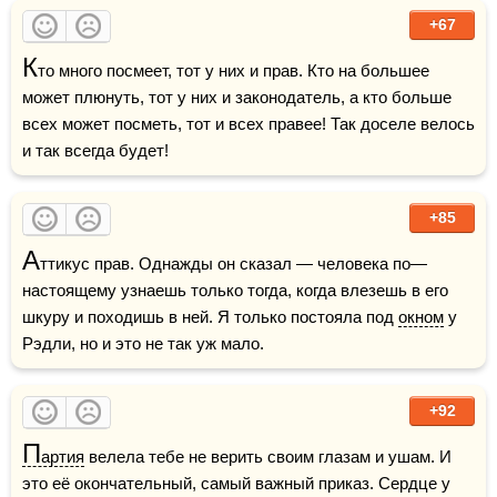
+67
К
то много посмеет, тот у них и прав. Кто на большее 
может плюнуть, тот у них и законодатель, а кто больше 
всех может посметь, тот и всех правее! Так доселе велось 
и так всегда будет!
+85
А
ттикус прав. Однажды он сказал — человека по—
настоящему узнаешь только тогда, когда влезешь в его 
шкуру и походишь в ней. Я только постояла под 
окном
 у 
Рэдли, но и это не так уж мало.
+92
П
артия
 велела тебе не верить своим глазам и ушам. И 
это её окончательный, самый важный приказ. Сердце у 