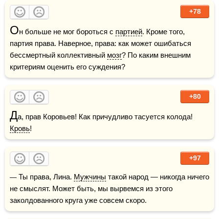
+78
О
н больше не мог бороться с 
партией
. Кроме того, 
партия права. Наверное, права: как может ошибаться 
бессмертный коллективный 
мозг
? По каким внешним 
критериям оценить его суждения?
+80
Д
а, прав Коровьев! Как причудливо тасуется колода! 
Кровь
!
+97
— Ты права, Лина. 
Мужчины
 такой народ — никогда ничего 
не смыслят. Может быть, мы вырвемся из этого 
заколдованного круга уже совсем скоро.