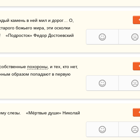
; каждый камень в ней мил и дорог… О, 
старого божьего мира, эти осколки 
!    «Подросток» Федор Достоевский
 собственные 
похороны
, и тех, кто нет, 
нным образом попадают в первую 
 и незримые, неведомые ему слезы.    «Мёртвые души» Николай 