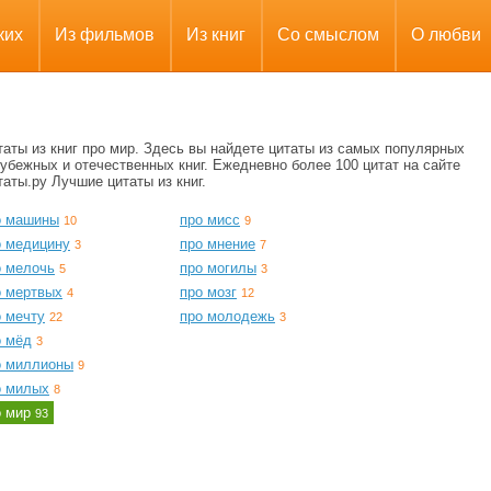
ких
Из фильмов
Из книг
Со смыслом
О любви
аты из книг про мир. Здесь вы найдете цитаты из самых популярных
убежных и отечественных книг. Ежедневно более 100 цитат на сайте
аты.ру Лучшие цитаты из книг.
о машины
про мисс
10
9
о медицину
про мнение
3
7
о мелочь
про могилы
5
3
о мертвых
про мозг
4
12
о мечту
про молодежь
22
3
о мёд
3
о миллионы
9
о милых
8
о мир
93