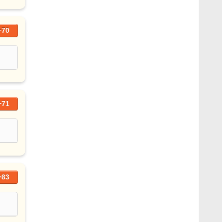
+70
+71
+83