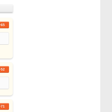
+65
+52
+71