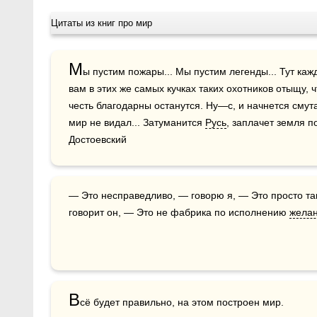
Цитаты из книг про мир
М
ы пустим пожары... Мы пустим легенды... Тут кажд
вам в этих же самых кучках таких охотников отыщу, ч
честь благодарны останутся. Ну—с, и начнется смута!
мир не видал... Затуманится 
Русь
, заплачет земля п
Достоевский
— Это несправедливо, — говорю я, — Это просто так чертовски несправедливо.  — Мир, — 
говорит он, — Это не фабрика по исполнению 
жела
В
сё будет правильно, на этом построен мир.