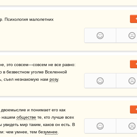
ир. Психология малолетних 
мне, это совсем—совсем не все равно: 
о в безвестном уголке Вселенной 
ь, съел незнакомую нам 
розу
.
двоемыслие и понимает его как 
В нашем 
обществе
 те, кто лучше всех 
видеть мир таким, каков он есть. В 
и: чем умнее, тем без
умнее
.