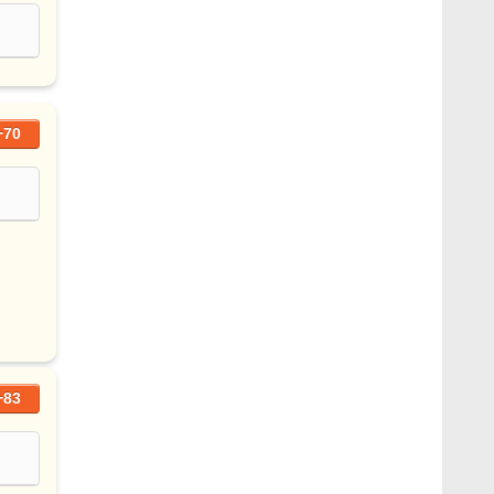
+70
+83