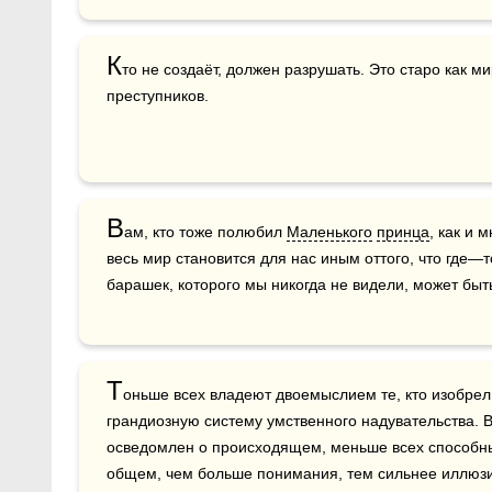
К
то не создаёт, должен разрушать. Это старо как м
преступников.
В
ам, кто тоже полюбил 
Маленького
принца
, как и 
весь мир становится для нас иным оттого, что где—т
барашек, которого мы никогда не видели, может быт
Т
оньше всех владеют двоемыслием те, кто изобрел 
грандиозную систему умственного надувательства. 
осведомлен о происходящем, меньше всех способны у
общем, чем больше понимания, тем сильнее иллюзи