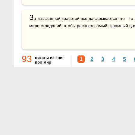
З
а изысканной 
красотой
 всегда скрывается что—то 
мире страданий, чтобы расцвел самый 
скромный
цв
93
цитаты из книг
1
2
3
4
5
про мир