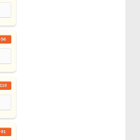
+56
110
+91