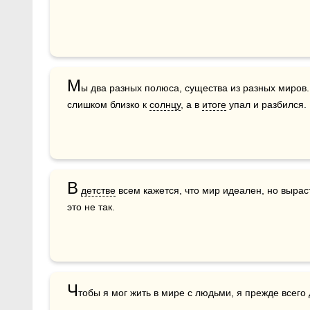
М
ы два разных полюса, существа из разных миров. 
слишком близко к 
солнцу
, а в 
итоге
 упал и разбился.
В
детстве
 всем кажется, что мир идеален, но вырас
это не так.
Ч
тобы я мог жить в мире с людьми, я прежде всего