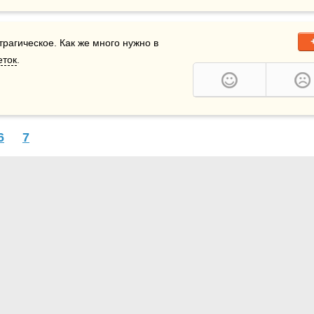
трагическое. Как же много нужно в 
еток
.
6
7