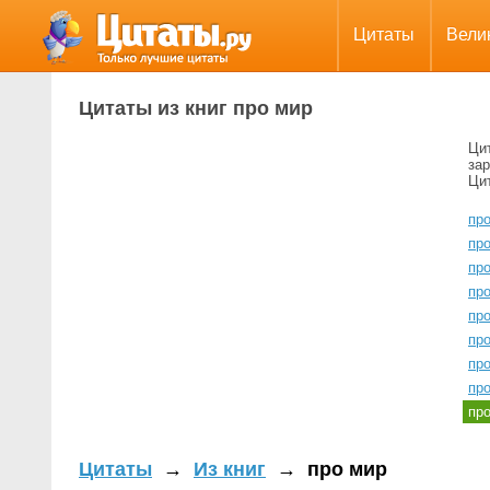
Цитаты
Вели
Цитаты из книг про мир
Цит
зар
Цит
пр
пр
пр
пр
пр
пр
пр
пр
пр
Цитаты
→
Из книг
→
про мир