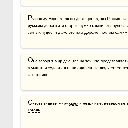
Р
усскому 
Европа
 так же драгоценна, как 
Россия
русским
 дороги эти старые чужие камни, эти чудеса 
святых чудес; и даже это нам дороже, чем им самим
О
на говорит, мир делится на тех, кто представляет
а 
умные
 и художественно одаренные люди естестве
категорию.
С
квозь видный миру 
смех
Гоголь