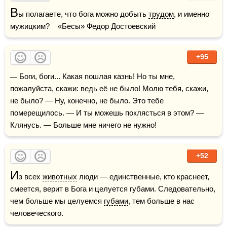
В
ы полагаете, что бога можно добыть 
трудом
, и именно 
мужицким?    «Бесы» Федор Достоевский
+95
— Боги, боги... Какая пошлая казнь! Но ты мне, 
пожалуйста, скажи: ведь её не было! Молю тебя, скажи, 
не было? — Ну, конечно, не было. Это тебе 
померещилось. — И ты можешь поклясться в этом? — 
Клянусь. — Больше мне ничего не нужно! 
+52
И
з всех 
животных
 люди — единственные, кто краснеет, 
смеется, верит в Бога и целуется губами. Следовательно, 
чем больше мы целуемся 
губами
, тем больше в нас 
человеческого.