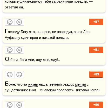
которые финансируют тебе заграничные поездки, — 
ответил он.
+57
Г
осподу Богу это, наверно, не повредит, а вот Лео 
Ауфману один вред и никакой пользы.
+51
О
+89
Б
оже, что за 
жизнь
 наша! вечный раздор 
мечты
 с 
существенностью!    «Невский проспект» Николай Гоголь
+90