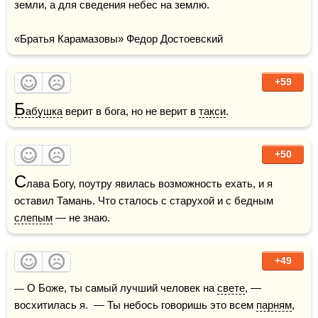
земли, а для сведения небес на землю.

«Братья Карамазовы» Федор Достоевский
+59
Б
абушка
 верит в бога, но не верит в 
такси
.
+50
С
лава Богу, поутру явилась возможность ехать, и я 
оставил Тамань. Что сталось с старухой и с бедным 
слепым
 — не знаю. 
+49
— О Боже, ты самый лучший человек на 
свете
, — 
восхитилась я.  — Ты небось говоришь это всем 
парням
, 