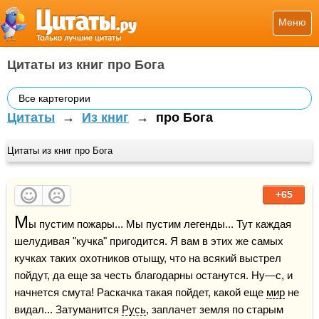
Меню
Цитаты из книг про Бога
Все картегории
Цитаты
→
Из книг
→
про Бога
Цитаты из книг про Бога
+65
М
ы пустим пожары... Мы пустим легенды... Тут каждая 
шелудивая "кучка" пригодится. Я вам в этих же самых 
кучках таких охотников отыщу, что на всякий выстрел 
пойдут, да еще за честь благодарны останутся. Ну—с, и 
начнется смута! Раскачка такая пойдет, какой еще 
мир
 не 
видал... Затуманится 
Русь
, заплачет земля по старым 