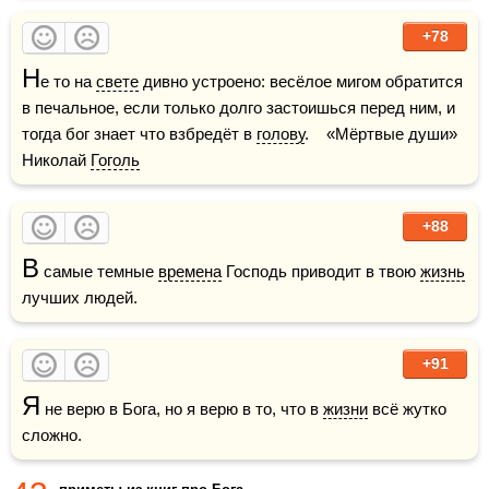
+78
Н
е то на 
свете
 дивно устроено: весёлое мигом обратится 
в печальное, если только долго застоишься перед ним, и 
тогда бог знает что взбредёт в 
голову
.    «Мёртвые души» 
Николай 
Гоголь
+88
В
 самые темные 
времена
 Господь приводит в твою 
жизнь
лучших людей.
+91
Я
 не верю в Бога, но я верю в то, что в 
жизни
 всё жутко 
сложно.