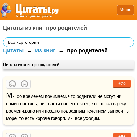
Меню
Цитаты из книг про родителей
Все картегории
Цитаты
→
Из книг
→
про родителей
Цитаты из книг про родителей
+70
М
ы со 
временем
 понимаем, что родители не могут ни 
сами спастись, ни спасти нас, что всех, кто попал в 
реку
времени,рано или поздно подводным течением выносит в 
море
, то есть,короче говоря, мы все уходим.
+96