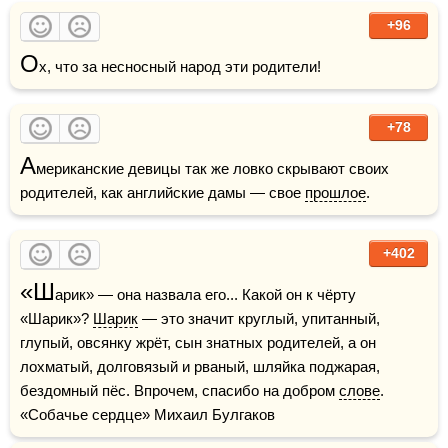
+96
О
х, что за несносный народ эти родители!
+78
А
мериканские девицы так же ловко скрывают своих 
родителей, как английские дамы — свое 
прошлое
.
+402
«Ш
арик» — она назвала его... Какой он к чёрту 
«Шарик»? 
Шарик
 — это значит круглый, упитанный, 
глупый, овсянку жрёт, сын знатных родителей, а он 
лохматый, долговязый и рваный, шляйка поджарая, 
бездомный пёс. Впрочем, спасибо на добром 
слове
.    
«Собачье сердце» Михаил Булгаков