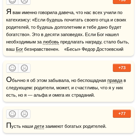
Я
 вам именно говорила давеча, что нас всех учили по 
катехизису: «Если будешь почитать своего отца и своих 
родителей, то будешь долголетним и тебе дано будет 
богатство». Это в десяти заповедях. Если Бог нашел 
необходимым за 
любовь
 предлагать награду, стало быть, 
ваш 
Бог
 безнравственен.    «Бесы» Федор Достоевский
+73
О
бычно я об этом забывала, но беспощадная 
правда
 в 
следующем: родители, может, и счастливы, что я у них 
есть, но я — альфа и омега их страданий.
+77
П
усть наши 
дети
 заимеют богатых родителей.