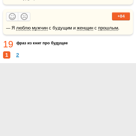
+84
— Я 
люблю
мужчин
 с будущим и 
женщин
 с 
прошлым
.
19
фраз из книг про будущее
1
2
О проекте