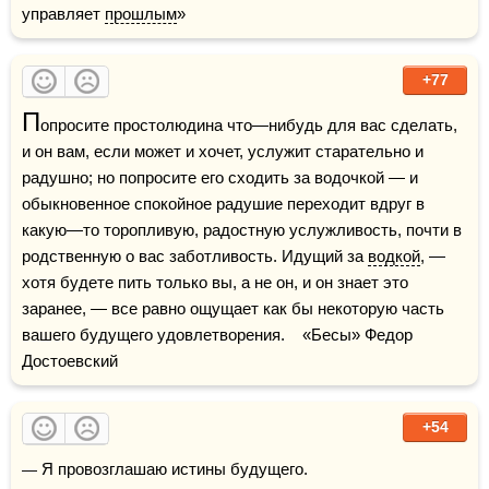
управляет 
прошлым
»
+77
П
опросите простолюдина что—нибудь для вас сделать, 
и он вам, если может и хочет, услужит старательно и 
радушно; но попросите его сходить за водочкой — и 
обыкновенное спокойное радушие переходит вдруг в 
какую—то торопливую, радостную услужливость, почти в 
родственную о вас заботливость. Идущий за 
водкой
, — 
хотя будете пить только вы, а не он, и он знает это 
заранее, — все равно ощущает как бы некоторую часть 
вашего будущего удовлетворения.    «Бесы» Федор 
Достоевский
+54
— Я провозглашаю истины будущего. 
