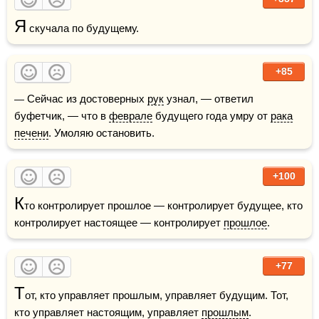
Я
 скучала по будущему.
+85
— Сейчас из достоверных 
рук
 узнал, — ответил 
буфетчик, — что в 
феврале
 будущего года умру от 
рака
печени
. Умоляю остановить.
+100
К
то контролирует прошлое — контролирует будущее, кто 
контролирует настоящее — контролирует 
прошлое
.
+77
Т
от, кто управляет прошлым, управляет будущим. Тот, 
кто управляет настоящим, управляет 
прошлым
.