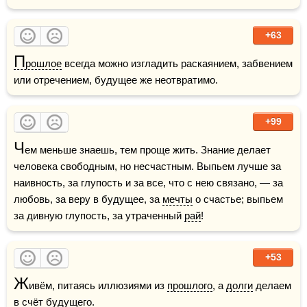
+63
П
рошлое
 всегда можно изгладить раскаянием, забвением 
или отречением, будущее же неотвратимо.
+99
Ч
ем меньше знаешь, тем проще жить. Знание делает 
человека свободным, но несчастным. Выпьем лучше за 
наивность, за глупость и за все, что с нею связано, — за 
любовь, за веру в будущее, за 
мечты
 о счастье; выпьем 
за дивную глупость, за утраченный 
рай
!
+53
Ж
ивём, питаясь иллюзиями из 
прошлого
, а 
долги
 делаем 
в счёт будущего.