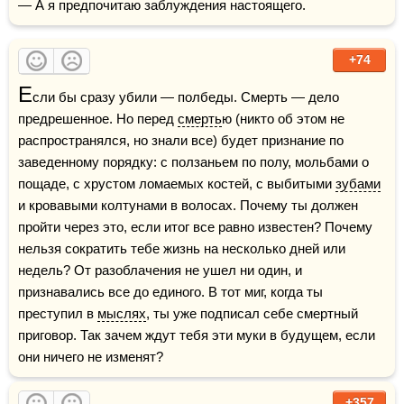
— А я предпочитаю заблуждения настоящего.
+74
Е
сли бы сразу убили — полбеды. Смерть — дело 
предрешенное. Но перед 
смерть
ю (никто об этом не 
распространялся, но знали все) будет признание по 
заведенному порядку: с ползаньем по полу, мольбами о 
пощаде, с хрустом ломаемых костей, с выбитыми 
зубами
и кровавыми колтунами в волосах. Почему ты должен 
пройти через это, если итог все равно известен? Почему 
нельзя сократить тебе жизнь на несколько дней или 
недель? От разоблачения не ушел ни один, и 
признавались все до единого. В тот миг, когда ты 
преступил в 
мыслях
, ты уже подписал себе смертный 
приговор. Так зачем ждут тебя эти муки в будущем, если 
они ничего не изменят?
+357