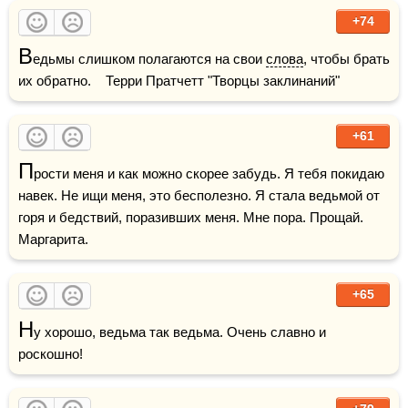
+74
В
едьмы слишком полагаются на свои 
слова
, чтобы брать 
их обратно.    Терри Пратчетт "Творцы заклинаний"
+61
П
рости меня и как можно скорее забудь. Я тебя покидаю 
навек. Не ищи меня, это бесполезно. Я стала ведьмой от 
горя и бедствий, поразивших меня. Мне пора. Прощай. 
Маргарита.
+65
Н
у хорошо, ведьма так ведьма. Очень славно и 
роскошно!