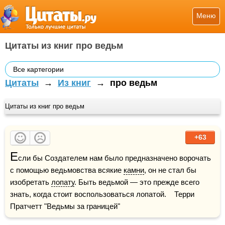
Меню
Цитаты из книг про ведьм
Все картегории
Цитаты
→
Из книг
→
про ведьм
Цитаты из книг про ведьм
+63
Е
сли бы Создателем нам было предназначено ворочать 
с помощью ведьмовства всякие 
камни
, он не стал бы 
изобретать 
лопату
. Быть ведьмой — это прежде всего 
знать, когда стоит воспользоваться лопатой.    Терри 
Пратчетт "Ведьмы за границей"