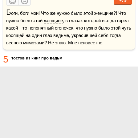
+79
Б
оги, 
боги
 мои! Что же нужно было этой женщине?! Что 
нужно было этой 
женщине
, в глазах которой всегда горел 
какой—то непонятный огонечек, что нужно было этой чуть 
косящей на один 
глаз
 ведьме, украсившей себя тогда 
весною мимозами? Не знаю. Мне неизвестно.
5
тостов из книг про ведьм