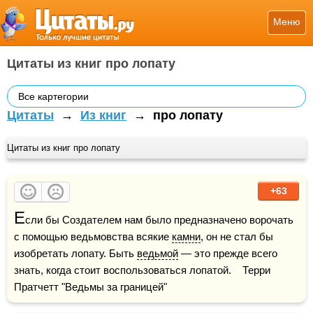
Меню
Цитаты из книг про лопату
Все картегории
Цитаты
→
Из книг
→
про лопату
Цитаты из книг про лопату
+63
Е
сли бы Создателем нам было предназначено ворочать 
с помощью ведьмовства всякие 
камни
, он не стал бы 
изобретать лопату. Быть 
ведьмой
 — это прежде всего 
знать, когда стоит воспользоваться лопатой.    Терри 
Пратчетт "Ведьмы за границей"