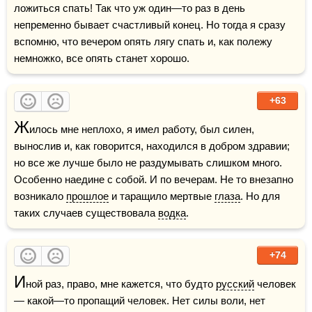
ложиться спать! Так что уж один—то раз в день 
непременно бывает счастливый конец. Но тогда я сразу 
вспомню, что вечером опять лягу спать и, как полежу 
немножко, все опять станет хорошо.
+63
Ж
илось мне неплохо, я имел работу, был силен, 
вынослив и, как говорится, находился в добром здравии; 
но все же лучше было не раздумывать слишком много. 
Особенно наедине с собой. И по вечерам. Не то внезапно 
возникало 
прошлое
 и таращило мертвые 
глаза
. Но для 
таких случаев существовала 
водка
.
+74
И
ной раз, право, мне кажется, что будто 
русский
 человек 
— какой—то пропащий человек. Нет силы воли, нет 