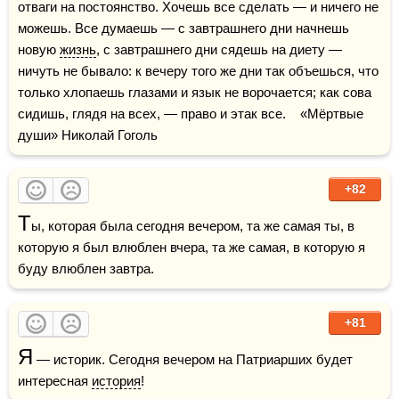
отваги на постоянство. Хочешь все сделать — и ничего не 
можешь. Все думаешь — с завтрашнего дни начнешь 
новую 
жизнь
, с завтрашнего дни сядешь на диету — 
ничуть не бывало: к вечеру того же дни так объешься, что 
только хлопаешь глазами и язык не ворочается; как сова 
сидишь, глядя на всех, — право и этак все.    «Мёртвые 
души» Николай Гоголь
+82
Т
ы, которая была сегодня вечером, та же самая ты, в 
которую я был влюблен вчера, та же самая, в которую я 
буду влюблен завтра.
+81
Я
 — историк. Сегодня вечером на Патриарших будет 
интересная 
история
! 