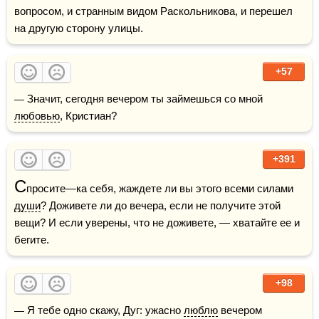
вопросом, и странным видом Раскольникова, и перешел 
на другую сторону улицы.
+57
— Значит, сегодня вечером ты займешься со мной 
любовью
, Кристиан?
+391
С
просите—ка себя, жаждете ли вы этого всеми силами 
души
? Доживете ли до вечера, если не получите этой 
вещи? И если уверены, что не доживете, — хватайте ее и 
бегите.
+98
— Я тебе одно скажу, Дуг: ужасно 
люблю
 вечером 