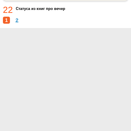
22
Статуса из книг про вечер
1
2
О проекте
Контакты
Условия использования
Политика конфиденциальности