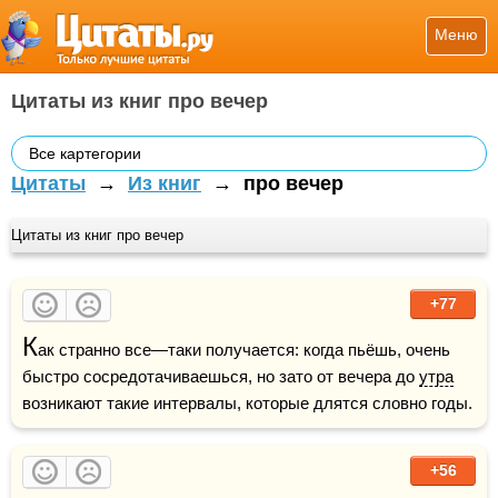
Меню
Цитаты из книг про вечер
Все картегории
Цитаты
→
Из книг
→
про вечер
Цитаты из книг про вечер
+77
К
ак странно все—таки получается: когда пьёшь, очень 
быстро сосредотачиваешься, но зато от вечера до 
утра
возникают такие интервалы, которые длятся словно годы.
+56