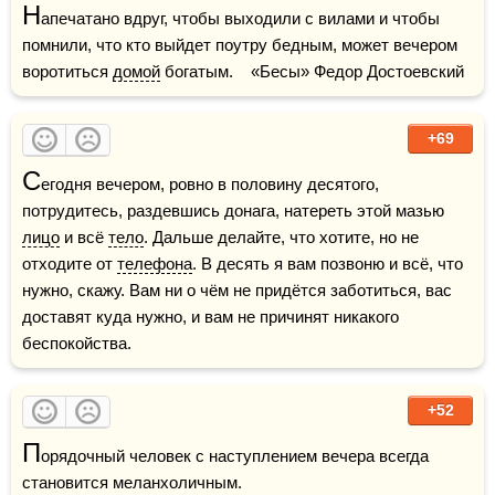
Н
апечатано вдруг, чтобы выходили с вилами и чтобы 
помнили, что кто выйдет поутру бедным, может вечером 
воротиться 
домой
 богатым.    «Бесы» Федор Достоевский
+69
С
егодня вечером, ровно в половину десятого, 
потрудитесь, раздевшись донага, натереть этой мазью 
лицо
 и всё 
тело
. Дальше делайте, что хотите, но не 
отходите от 
телефона
. В десять я вам позвоню и всё, что 
нужно, скажу. Вам ни о чём не придётся заботиться, вас 
доставят куда нужно, и вам не причинят никакого 
беспокойства.
+52
П
орядочный человек с наступлением вечера всегда 
становится меланхоличным.