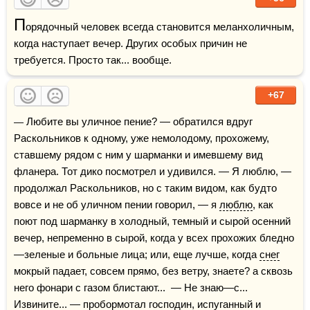
П
орядочный человек всегда становится меланхоличным, 
когда наступает вечер. Других особых причин не 
требуется. Просто так... вообще.
+67
— Любите вы уличное пение? — обратился вдруг 
Раскольников к одному, уже немолодому, прохожему, 
ставшему рядом с ним у шарманки и имевшему вид 
фланера. Тот дико посмотрел и удивился. — Я люблю, — 
продолжал Раскольников, но с таким видом, как будто 
вовсе и не об уличном пении говорил, — я 
люблю
, как 
поют под шарманку в холодный, темный и сырой осенний 
вечер, непременно в сырой, когда у всех прохожих бледно
—зеленые и больные лица; или, еще лучше, когда 
снег
мокрый падает, совсем прямо, без ветру, знаете? а сквозь 
него фонари с газом блистают...  — Не знаю—с... 
Извините... — пробормотал господин, испуганный и 