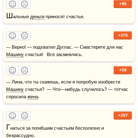
+96
Ш
альные 
деньги
 приносят счастье.
+376
— Верно! — подхватил Дуглас. — Смастерите для нас 
Машину
 счастья!   Все засмеялись.
+58
— Лина, что ты скажешь, если я попробую изобрести 
Машину
 счастья?  — Что—нибудь случилось? — тотчас 
спросила 
жена
.
+397
Г
наться за погибшим счастьем бесполезно и 
безрассудно.