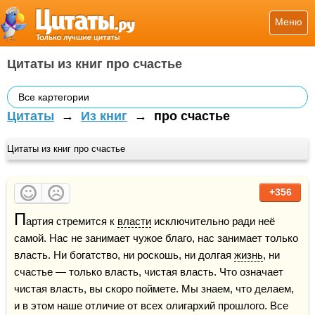
Меню
Цитаты из книг про счастье
Все картегории
Цитаты
→
Из книг
→
про счастье
Цитаты из книг про счастье
+356
П
артия стремится к 
власти
 исключительно ради неё 
самой. Нас не занимает чужое благо, нас занимает только 
власть. Ни богатство, ни роскошь, ни долгая 
жизнь
, ни 
счастье — только власть, чистая власть. Что означает 
чистая власть, вы скоро поймете. Мы знаем, что делаем, 
и в этом наше отличие от всех олигархий прошлого. Все 