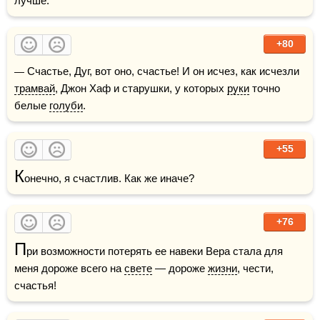
лучше.
+80
— Счастье, Дуг, вот оно, счастье! И он исчез, как исчезли 
трамвай
, Джон Хаф и старушки, у которых 
руки
 точно 
белые 
голуби
.
+55
К
онечно, я счастлив. Как же иначе?
+76
П
ри возможности потерять ее навеки Вера стала для 
меня дороже всего на 
свете
 — дороже 
жизни
, чести, 
счастья!