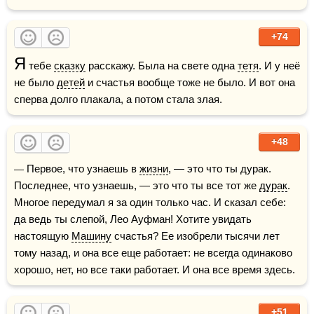
+74
Я
 тебе 
сказку
 расскажу. Была на свете одна 
тетя
. И у неё 
не было 
детей
 и счастья вообще тоже не было. И вот она 
сперва долго плакала, а потом стала злая.
+48
— Первое, что узнаешь в 
жизни
, — это что ты дурак. 
Последнее, что узнаешь, — это что ты все тот же 
дурак
. 
Многое передумал я за один только час. И сказал себе: 
да ведь ты слепой, Лео Ауфман! Хотите увидать 
настоящую 
Машину
 счастья? Ее изобрели тысячи лет 
тому назад, и она все еще работает: не всегда одинаково 
хорошо, нет, но все таки работает. И она все время здесь.
+51