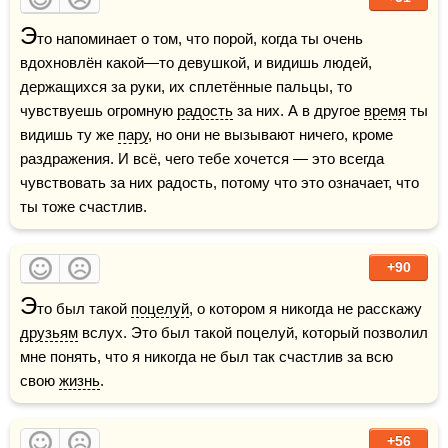
Э
то напоминает о том, что порой, когда ты очень 
вдохновлён какой—то девушкой, и видишь людей, 
держащихся за руки, их сплетённые пальцы, то 
чувствуешь огромную 
радость
 за них. А в другое 
время
 ты 
видишь ту же 
пару
, но они не вызывают ничего, кроме 
раздражения. И всё, чего тебе хочется — это всегда 
чувствовать за них радость, потому что это означает, что 
ты тоже счастлив.
+90
Э
то был такой 
поцелуй
, о котором я никогда не расскажу 
друзьям
 вслух. Это был такой поцелуй, который позволил 
мне понять, что я никогда не был так счастлив за всю 
свою 
жизнь
.
+56