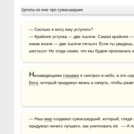
Цитаты из книг про сумасшедших
— Сколько я могу ему уступить?

— Крайняя уступка — две тысячи. Самая крайняя — д
никак иначе — две тысячи пятьсот. Если ты увидишь,
шестьсот. Но тогда скажи, что мы будем проклинать 
Н
енавидящими 
глазами
 я смотрел в небо, в это се
Бога
, который придумал жизнь и смерть, чтобы разв
— Наш 
мир
 создавал сумасшедший, который, глядя 
придумал ничего лучшего, как уничтожать её.  — А п