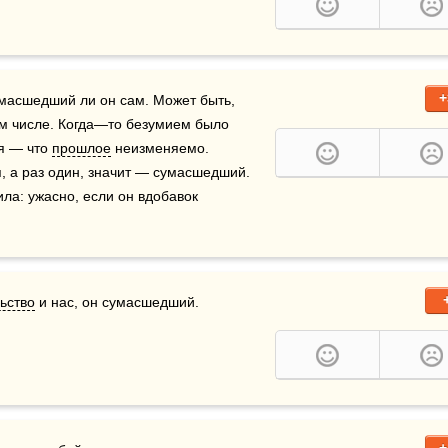
+
умасшедший ли он сам. Может быть, 
м числе. Когда—то безумием было 
я — что 
прошлое
 неизменяемо. 
 а раз один, значит — сумасшедший. 
ла: ужасно, если он вдобавок 
ьство
 и нас, он сумасшедший.