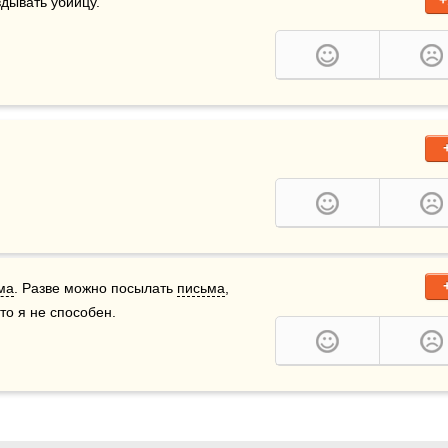
+
дывать убийцу.
ма
. Разве можно посылать 
письма
, 
то я не способен.