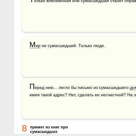
олько влюбленная или сумасшедшая станет оправ
М
ир
 не сумасшедший. Только люди.
П
еред нею... легло бы письмо из сумасшедшего 
до
имея такой адрес? Нет, сделать ее несчастной? На э
8
примет из книг про
сумасшедших