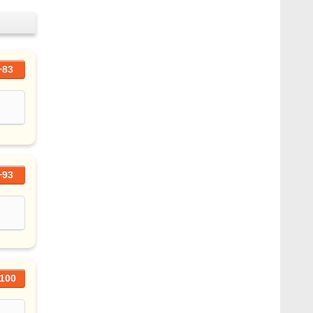
+83
+93
100