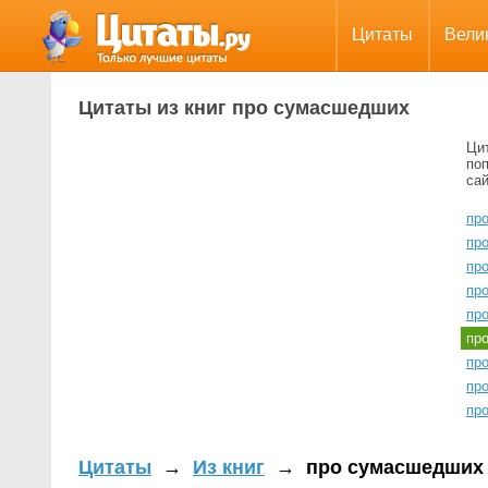
Цитаты
Вели
Цитаты из книг про сумасшедших
Ци
поп
сай
про
пр
про
пр
пр
пр
про
пр
про
Цитаты
→
Из книг
→
про сумасшедших