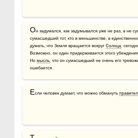
О
н задумался, как задумывался уже не раз, а не с
сумасшедший тот, кто в меньшинстве, в единственно
думать, что Земля вращается вокруг 
Солнца
; сегодн
Возможно, он один придерживается этого убеждения,
Но 
мысль
, что он сумасшедший не очень его тревожи
ошибается.
Е
сли человек думает, что можно обмануть 
правител
Т