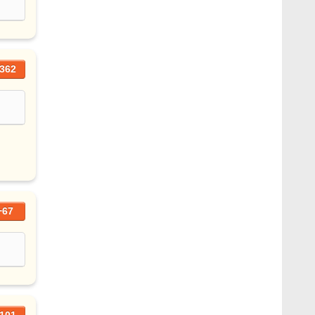
362
+67