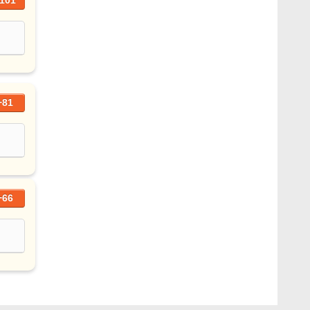
101
+81
+66