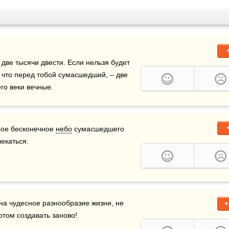
ве тысячи двести. Если нельзя будет 
 что перед тобой сумасшедший, – две 
его веки вечные.
рое бесконечное 
небо
 сумасшедшего 
лекаться.
на чудесное разнообразие жизни, не 
+
отом создавать заново!