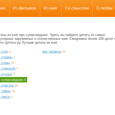
ких
Из фильмов
Из книг
Со смыслом
О любви
таты из книг про сумасшедших. Здесь вы найдете цитаты из самых
улярных зарубежных и отечественных книг. Ежедневно более 100 цитат 
те Цитаты.ру Лучшие цитаты из книг.
 стол
про таланты
6
10
о страны
7
 страх
37
о стрельбу
5
о стулья
3
о сумасшедших
8
 счастье
40
о тайны
10
 такси
3