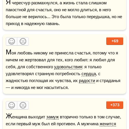
Я
 чересчур размахнулся, а жизнь стала слишком 
пакостной для счастья, оно не могло длиться, в него 
больше не верилось... Это была только передышка, но не 
приход в надежную гавань.
+69
М
оя любовь никому не принесла счастья, потому что я 
ничем не жертвовал для тех, кого любил: я любил для 
себя, для собственного 
удовольствия
: я только 
удовлетворял странную потребность 
сердца
, с 
жадностью поглощая их чувства, их 
радости
 и страданья 
— и никогда не мог насытиться.
+373
Ж
енщина выходит 
замуж
 вторично только в том случае, 
если первый муж был ей противен. А мужчина 
женится