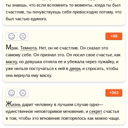
ты знаешь, что если вспомнить те моменты, когда ты был 
счастлив, ты почувствуешь себя превосходно потому, что 
был частью единого.
+88
М
рак. 
Темнота
. Нет, он не счастлив. Он сказал это 
самому себе. Он признал это. Он носил свое счастье, как 
маску
, но девушка отняла ее и убежала через лужайку, и 
уже нельзя постучаться к ней в 
дверь
 и спросить, чтобы 
она вернула ему маску.
+363
Ж
изнь
 дарит человеку в лучшем случае одно—
единственное неповторимое мгновение, и 
секрет
 счастья 
в том, чтобы это мгновение повторялось как можно чаще.