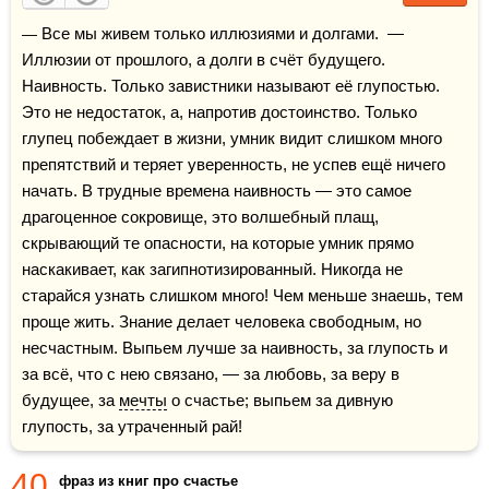
— Все мы живем только иллюзиями и долгами.  — 
Иллюзии от прошлого, а долги в счёт будущего. 
Наивность. Только завистники называют её глупостью. 
Это не недостаток, а, напротив достоинство. Только 
глупец побеждает в жизни, умник видит слишком много 
препятствий и теряет уверенность, не успев ещё ничего 
начать. В трудные времена наивность — это самое 
драгоценное сокровище, это волшебный плащ, 
скрывающий те опасности, на которые умник прямо 
наскакивает, как загипнотизированный. Никогда не 
старайся узнать слишком много! Чем меньше знаешь, тем 
проще жить. Знание делает человека свободным, но 
несчастным. Выпьем лучше за наивность, за глупость и 
за всё, что с нею связано, — за любовь, за веру в 
будущее, за 
мечты
 о счастье; выпьем за дивную 
глупость, за утраченный рай!
40
фраз из книг про счастье