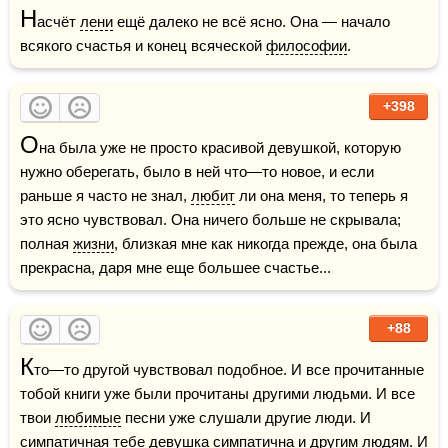
Н
асчёт 
лени
 ещё далеко не всё ясно. Она — начало 
всякого счастья и конец всяческой 
философии
.
+398
О
на была уже не просто красивой девушкой, которую 
нужно оберегать, было в ней что—то новое, и если 
раньше я часто не знал, 
любит
 ли она меня, то теперь я 
это ясно чувствовал. Она ничего больше не скрывала; 
полная 
жизни
, близкая мне как никогда прежде, она была 
прекрасна, даря мне еще большее счастье...
+88
К
то—то другой чувствовал подобное. И все прочитанные 
тобой книги уже были прочитаны другими людьми. И все 
твои 
любимые
 песни уже слушали другие люди. И 
симпатичная тебе девушка симпатична и другим людям. И 