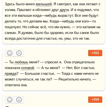
Здесь было много 
малышей
. Я смотрел, как они летают с 
холма. Прыгают и обгоняют друг 
друг
а. И я подумал, что 
все эти малыши когда—нибудь вырастут. Все они будут 
делать то, что делаем мы. Когда—нибудь они кого—то 
поцелуют. Но сейчас всё, что им нужно, — это катание на 
санках. Я думаю, было бы здорово, если бы санок было 
всегда достаточно для счастья, но, увы, это не так.
+352
— Ты 
любишь
 меня? — спросил я.  Она отрицательно 
покачала 
головой
.  — А ты меня?  — Нет. Вот счастье, 
правда
?  — Большое счастье.  — Тогда с нами ничего не 
может случиться, не так ли?  — Решительно ничего, — 
ответила она.
+359