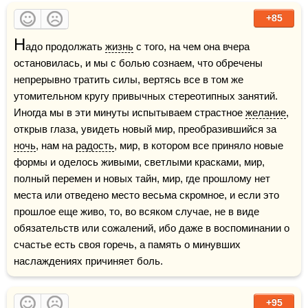
+85
Н
адо продолжать 
жизнь
 с того, на чем она вчера 
остановилась, и мы с болью сознаем, что обречены 
непрерывно тратить силы, вертясь все в том же 
утомительном кругу привычных стереотипных занятий. 
Иногда мы в эти минуты испытываем страстное 
желание
, 
открыв глаза, увидеть новый мир, преобразившийся за 
ночь
, нам на 
радость
, мир, в котором все приняло новые 
формы и оделось живыми, светлыми красками, мир, 
полный перемен и новых тайн, мир, где прошлому нет 
места или отведено место весьма скромное, и если это 
прошлое еще живо, то, во всяком случае, не в виде 
обязательств или сожалений, ибо даже в воспоминании о 
счастье есть своя горечь, а память о минувших 
наслаждениях причиняет боль.
+95