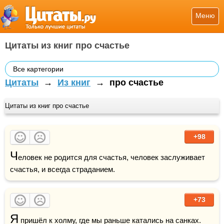
Меню
Цитаты из книг про счастье
Все картегории
Цитаты
→
Из книг
→
про счастье
Цитаты из книг про счастье
+98
Ч
еловек не родится для счастья, человек заслуживает 
счастья, и всегда страданием.
+73
Я
 пришёл к холму, где мы раньше катались на санках. 