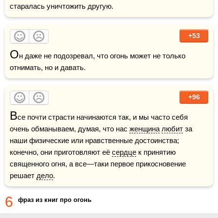
старалась уничтожить другую.
+53
О
н даже не подозревал, что огонь может не только 
отнимать, но и давать.
+96
В
се почти страсти начинаются так, и мы часто себя 
очень обманываем, думая, что нас 
женщина
любит
 за 
наши физические или нравственные достоинства; 
конечно, они приготовляют её 
сердце
 к принятию 
священного огня, а все—таки первое прикосновение 
решает 
дело
.
6
фраз из книг про огонь