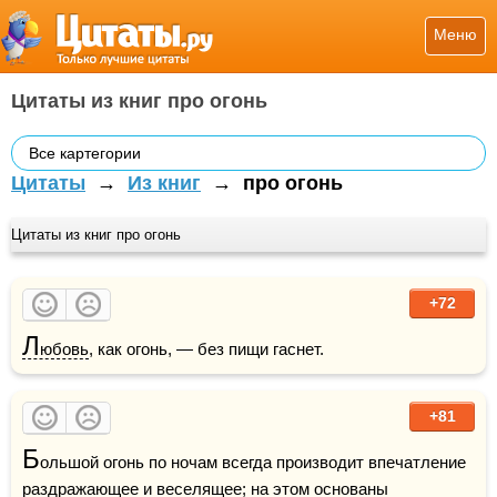
Меню
Цитаты из книг про огонь
Все картегории
Цитаты
→
Из книг
→
про огонь
Цитаты из книг про огонь
+72
Л
юбовь
, как огонь, — без пищи гаснет.
+81
Б
ольшой огонь по ночам всегда производит впечатление 
раздражающее и веселящее; на этом основаны 