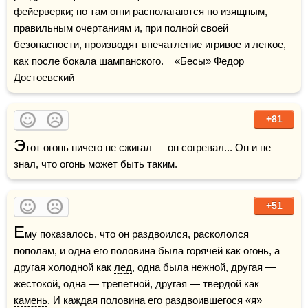
фейерверки; но там огни располагаются по изящным, 
правильным очертаниям и, при полной своей 
безопасности, производят впечатление игривое и легкое, 
как после бокала 
шампанского
.    «Бесы» Федор 
Достоевский
+81
Э
тот огонь ничего не сжигал — он согревал... Он и не 
знал, что огонь может быть таким.
+51
Е
му показалось, что он раздвоился, раскололся 
пополам, и одна его половина была горячей как огонь, а 
другая холодной как 
лед
, одна была нежной, другая — 
жестокой, одна — трепетной, другая — твердой как 
камень
. И каждая половина его раздвоившегося «я» 