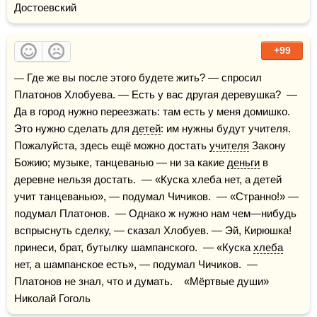
Достоевский
+99
— Где же вы после этого будете жить? — спросил 
Платонов Хлобуева. — Есть у вас другая деревушка?  — 
Да в город нужно переезжать: там есть у меня домишко. 
Это нужно сделать для 
детей
: им нужны будут учителя. 
Пожалуйста, здесь ещё можно достать 
учителя
 Закону 
Божию; музыке, танцеванью — ни за какие 
деньги
 в 
деревне нельзя достать.  — «Куска хлеба нет, а детей 
учит танцеванью», — подумал Чичиков.  — «Странно!» — 
подумал Платонов.  — Однако ж нужно нам чем—нибудь 
вспрыснуть сделку, — сказал Хлобуев. — Эй, Кирюшка! 
принеси, брат, бутылку шампанского.  — «Куска 
хлеба
нет, а шампанское есть», — подумал Чичиков.  — 
Платонов не знал, что и думать.    «Мёртвые души» 
Николай Гоголь