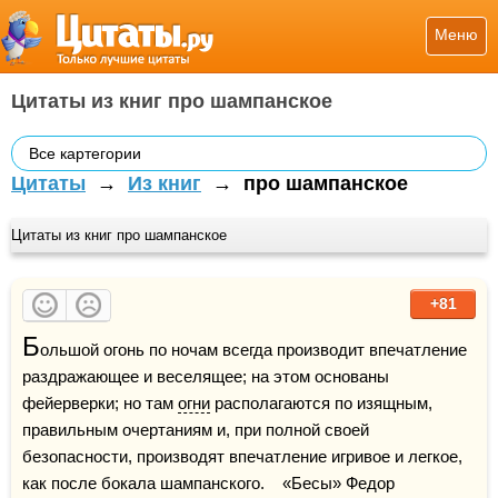
Меню
Цитаты из книг про шампанское
Все картегории
Цитаты
→
Из книг
→
про шампанское
Цитаты из книг про шампанское
+81
Б
ольшой огонь по ночам всегда производит впечатление 
раздражающее и веселящее; на этом основаны 
фейерверки; но там 
огни
 располагаются по изящным, 
правильным очертаниям и, при полной своей 
безопасности, производят впечатление игривое и легкое, 
как после бокала шампанского.    «Бесы» Федор 