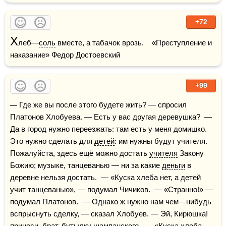
+72
Х
леб—
соль
 вместе, а табачок врозь.    «Преступление и 
наказание» Федор Достоевский
+99
— Где же вы после этого будете жить? — спросил 
Платонов Хлобуева. — Есть у вас другая деревушка?  — 
Да в город нужно переезжать: там есть у меня домишко. 
Это нужно сделать для 
детей
: им нужны будут учителя. 
Пожалуйста, здесь ещё можно достать 
учителя
 Закону 
Божию; музыке, танцеванью — ни за какие 
деньги
 в 
деревне нельзя достать.  — «Куска хлеба нет, а детей 
учит танцеванью», — подумал Чичиков.  — «Странно!» — 
подумал Платонов.  — Однако ж нужно нам чем—нибудь 
вспрыснуть сделку, — сказал Хлобуев. — Эй, Кирюшка! 
принеси, брат, бутылку шампанского.  — «Куска хлеба 