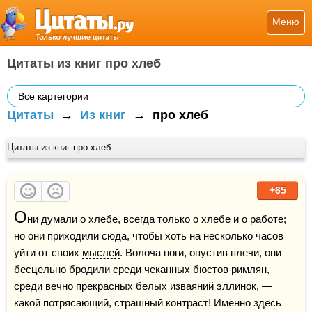
Меню
Цитаты из книг про хлеб
Все картегории
Цитаты
→
Из книг
→
про хлеб
Цитаты из книг про хлеб
+65
О
ни думали о хлебе, всегда только о хлебе и о работе; 
но они приходили сюда, чтобы хоть на несколько часов 
уйти от своих 
мыслей
. Волоча ноги, опустив плечи, они 
бесцельно бродили среди чеканных бюстов римлян, 
среди вечно прекрасных белых изваяний эллинок, — 
какой потрясающий, страшный контраст! Именно здесь 