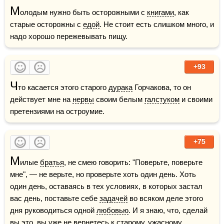
М
олодым нужно быть осторожными с 
книгами
, как 
старые осторожны с 
едой
. Не стоит есть слишком много, и 
надо хорошо пережевывать пищу. 
+93
Ч
то касается этого старого 
дурака
 Горчакова, то он 
действует мне на 
нервы
 своим белым 
галстуком
 и своими 
претензиями на остроумие.
+75
М
илые 
братья
, не смею говорить: "Поверьте, поверьте 
мне", — не верьте, но проверьте хоть один день. Хоть 
один день, оставаясь в тех условиях, в которых застал 
вас день, поставьте себе 
задачей
 во всяком деле этого 
дня руководиться одной 
любовью
. И я знаю, что, сделай 
вы это, вы уже не вернетесь к старому, ужасному, 