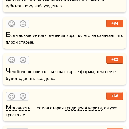
губительному заблуждению. 
+84
Е
сли новые методы 
лечения
 хороши, это не означает, что 
плохи старые.
+83
Ч
ем больше опираешься на старые формы, тем легче 
будет сделать все 
дело
.
+68
М
олодость
 — самая старая 
традиция
Америки
, ей уже 
триста лет.