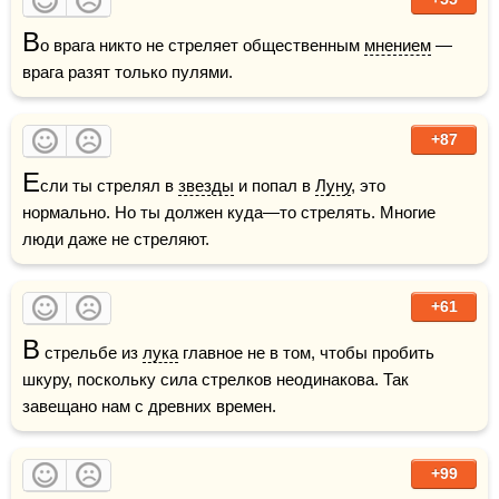
В
о врага никто не стреляет общественным 
мнением
 — 
врага разят только пулями.
+87
Е
сли ты стрелял в 
звезды
 и попал в 
Луну
, это 
нормально. Но ты должен куда—то стрелять. Многие 
люди даже не стреляют. 
+61
В
 стрельбе из 
лука
 главное не в том, чтобы пробить 
шкуру, поскольку сила стрелков неодинакова. Так 
завещано нам с древних времен.
+99