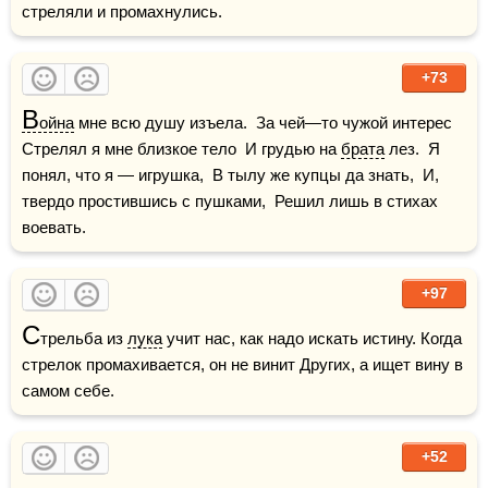
стреляли и промахнулись.
+73
В
ойна
 мне всю душу изъела.  За чей—то чужой интерес  
Стрелял я мне близкое тело  И грудью на 
брата
 лез.  Я 
понял, что я — игрушка,  В тылу же купцы да знать,  И, 
твердо простившись с пушками,  Решил лишь в стихах 
воевать.
+97
С
трельба из 
лука
 учит нас, как надо искать истину. Когда 
стрелок промахивается, он не винит Других, а ищет вину в 
самом себе.
+52