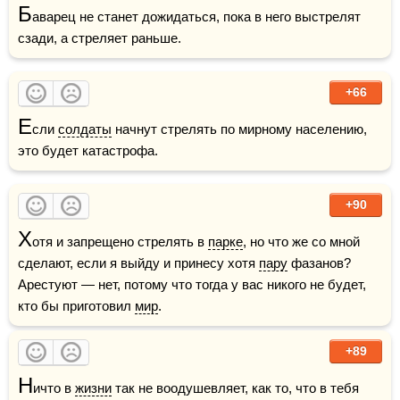
Б
аварец не станет дожидаться, пока в него выстрелят 
сзади, а стреляет раньше.
+66
Е
сли 
солдаты
 начнут стрелять по мирному населению, 
это будет катастрофа.
+90
Х
отя и запрещено стрелять в 
парке
, но что же со мной 
сделают, если я выйду и принесу хотя 
пару
 фазанов? 
Арестуют — нет, потому что тогда у вас никого не будет, 
кто бы приготовил 
мир
.
+89
Н
ичто в 
жизни
 так не воодушевляет, как то, что в тебя 