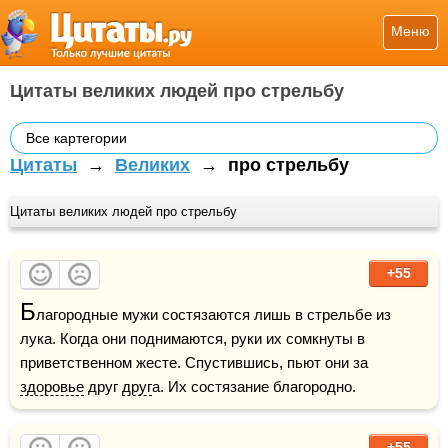
Меню
Цитаты великих людей про стрельбу
Все картегории
Цитаты
→
Великих
→
про стрельбу
Цитаты великих людей про стрельбу
+55
Б
лагородные мужи состязаются лишь в стрельбе из 
лука. Когда они поднимаются, руки их сомкнуты в 
приветственном жесте. Спустившись, пьют они за 
здоровье
 друг 
друг
а. Их состязание благородно.
+55