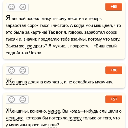
+95
Я
весной
 посеял маку тысячу десятин и теперь 
заработал сорок тысяч чистого. А когда мой мак цвел, что 
это была за картина! Так вот я, говорю, заработал сорок 
тысяч и, значит, предлагаю тебе взаймы, потому что могу. 
Зачем же 
нос
 драть? Я мужик… попросту.    «Вишневый 
сад» Антон Чехов
+88
Ж
енщина
 должна смягчать, а не ослаблять мужчину.  
+57
Ж
енщины, конечно, 
умнее
. Вы когда—нибудь слышали о 
женщине
, которая бы потеряла 
голову
 только от того, что 
у мужчины красивые 
ноги
?