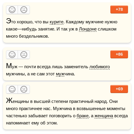
+78
Э
то хорошо, что вы 
курите
. Каждому мужчине нужно 
какое—нибудь занятие. И так уж в 
Лондоне
 слишком 
много бездельников.
+86
М
уж — почти всегда лишь заменитель 
любимого
мужчины, а не сам этот 
муж
чина.
+69
Ж
енщины в высшей степени практичный народ. Они 
много практичнее нас. Мужчина в возвышенные моменты 
частенько забывает поговорить о 
браке
, а 
женщина
 всегда 
напоминает ему об этом.