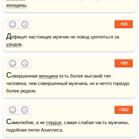
женщины
.  
+65
Д
ефицит настоящих мужчин не повод цепляться за 
уродов
.  
+99
С
овершенная 
женщина
 есть более высокий тип 
человека, чем совершенный мужчина, но и нечто гораздо 
более редкое.
+362
С
амолюбие, а не 
сердце
, самая слабая часть мужчины, 
подобная пятке Ахиллеса.