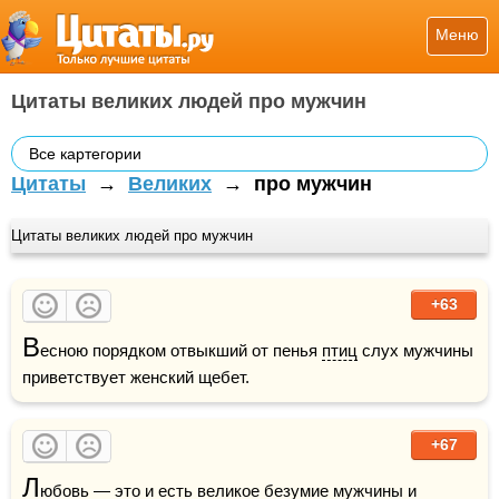
Меню
Цитаты великих людей про мужчин
Все картегории
Цитаты
→
Великих
→
про мужчин
Цитаты великих людей про мужчин
+63
В
есною порядком отвыкший от пенья 
птиц
 слух мужчины 
приветствует женский щебет.
+67
Л
юбовь
 — это и есть великое безумие мужчины и 