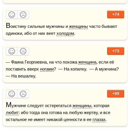
+74
В
оистину сильные мужчины и 
женщины
 часто бывают 
одиноки, ибо от них веет 
холодом
.  
+73
— Фаина Георгиевна, на что похожа 
женщина
, если её 
поставить вверх 
ногами
?  — На копилку.  — А мужчина?  
— На вешалку.
+99
М
ужчине следует остерегаться 
женщины
, которая 
любит
: ибо тогда она готова на любую жертву, и все 
остальное не имеет никакой ценности в ее 
глазах
.