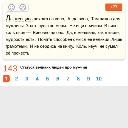
+77
Д
а, 
женщина
 похожа на вино,  А где вино,  Там важно для 
мужчины  Знать чувство меры.  Не ищи причины  В вине, 
коль 
пьян
 —  Виновно не оно.  Да, в женщине, как в 
книге
, 
мудрость есть.  Понять способен смысл её великий  Лишь 
грамотный.  И не сердись на книгу,  Коль, неуч, не сумел 
её прочесть.
143
Статуса великих людей про мужчин
1
2
3
4
5
6
7
8
9
10