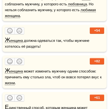
соблазнить мужчину, у которого есть 
любовница
. Но 
нельзя соблазнить мужчину, у которого есть 
любимая
женщина
.
+54
Ж
енщина
 должна одеваться так, чтобы мужчине 
хотелось её раздеть!  
+82
Ж
енщина
 может изменить мужчину одним способом: 
причинить ему столько зла, чтоб он вовсе потерял вкус к 
жизни
.
+61
Е
динственный способ, которым 
женщина
 может 