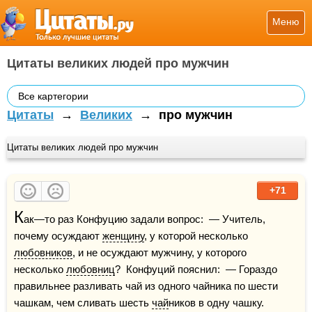
Меню
Цитаты великих людей про мужчин
Все картегории
Цитаты
→
Великих
→
про мужчин
Цитаты великих людей про мужчин
+71
К
ак—то раз Конфуцию задали вопрос:  — Учитель, 
почему осуждают 
женщину
, у которой несколько 
любовников
, и не осуждают мужчину, у которого 
несколько 
любовниц
?  Конфуций пояснил:  — Гораздо 
правильнее разливать чай из одного чайника по шести 
чашкам, чем сливать шесть 
чай
ников в одну чашку.