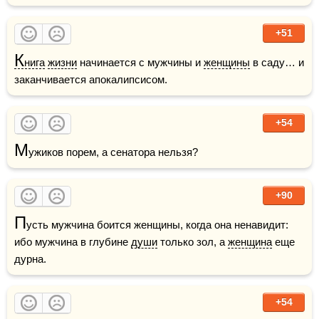
+51
К
нига
жизни
 начинается с мужчины и 
женщины
 в саду… и 
заканчивается апокалипсисом.
+54
М
ужиков порем, а сенатора нельзя? 
+90
П
усть мужчина боится женщины, когда она ненавидит: 
ибо мужчина в глубине 
души
 только зол, а 
женщина
 еще 
дурна.
+54