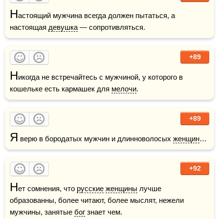
Н
астоящий мужчина всегда должен пытаться, а 
настоящая 
девушка
 — сопротивляться.
+89
Н
икогда не встречайтесь с мужчиной, у которого в 
кошельке есть кармашек для 
мелочи
.  
+89
Я
 верю в бородатых мужчин и длинноволосых 
женщин
…
+92
Н
ет сомнения, что 
русские
женщины
 лучше 
образованны, более читают, более мыслят, нежели 
мужчины, занятые 
бог
 знает чем.  