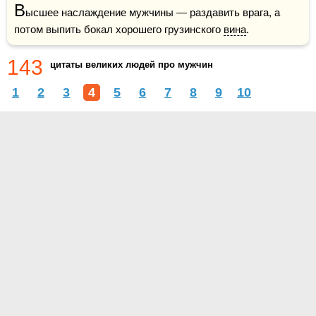
В
ысшее наслаждение мужчины — раздавить врага, а 
потом выпить бокал хорошего грузинского 
вина
.
143
цитаты великих людей про мужчин
1
2
3
4
5
6
7
8
9
10
О проекте
Контакты