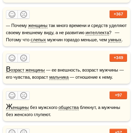
+367
— Почему 
женщины
 так много времени и средств уделяют 
своему внешнему виду, а не развитию 
интеллекта
?   — 
Потому что 
слепых
 мужчин гораздо меньше, чем 
умных
.
+349
В
озраст
женщины
 — ее внешность, возраст мужчины — 
его чувства, возраст 
мальчика
 — отношение к нему.
+97
Ж
енщины
 без мужского 
общества
 блекнут, а мужчины 
без женского глупеют.
+57