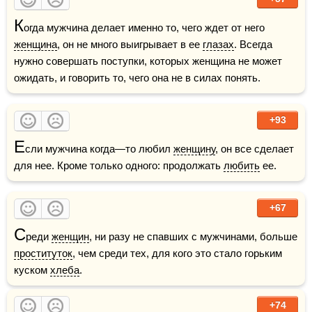
К
огда мужчина делает именно то, чего ждет от него 
женщина
, он не много выигрывает в ее 
глазах
. Всегда 
нужно совершать поступки, которых женщина не может 
ожидать, и говорить то, чего она не в силах понять.
+93
Е
сли мужчина когда—то любил 
женщину
, он все сделает 
для нее. Кроме только одного: продолжать 
любить
 ее.
+67
С
реди 
женщин
, ни разу не спавших с мужчинами, больше 
проституток
, чем среди тех, для кого это стало горьким 
куском 
хлеба
. 
+74