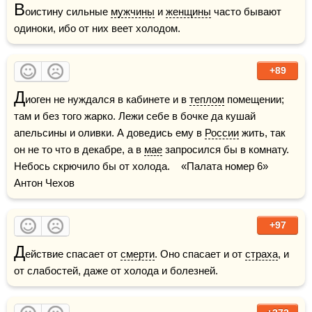
В
оистину сильные 
мужчины
 и 
женщины
 часто бывают 
одиноки, ибо от них веет холодом.  
+89
Д
иоген не нуждался в кабинете и в 
теплом
 помещении; 
там и без того жарко. Лежи себе в бочке да кушай 
апельсины и оливки. А доведись ему в 
России
 жить, так 
он не то что в декабре, а в 
мае
 запросился бы в комнату. 
Небось скрючило бы от холода.    «Палата номер 6» 
Антон Чехов
+97
Д
ействие спасает от 
смерти
. Оно спасает и от 
страха
, и 
от слабостей, даже от холода и болезней.