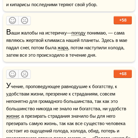
и кипарисы последними теряют свой убор.
+58
В
аши жалобы на истеричку—
погоду
 понимаю, — сама 
являюсь жертвой климакса нашей планеты. Здесь в мае 
падал снег, потом была 
жара
, потом наступили холода, 
затем все это происходило в течение дня.
+68
У
чение, проповедующее равнодушие к богатству, к 
удобствам жизни, презрение к страданиям, совсем 
непонятно для громадного большинства, так как это 
большинство никогда не знало ни богатства, ни удобств 
жизни
; а презирать страдания значило бы для него 
презирать самую жизнь, так как все существо человека 
состоит из ощущений голода, холода, обид, потерь и 