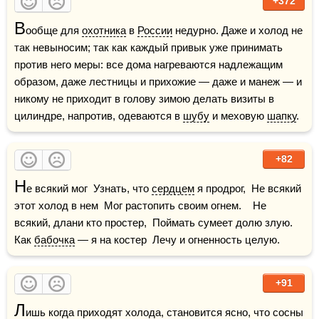
+372
В
ообще для 
охотника
 в 
России
 недурно. Даже и холод не 
так невыносим; так как каждый привык уже принимать 
против него меры: все дома нагреваются надлежащим 
образом, даже лестницы и прихожие — даже и манеж — и 
никому не приходит в голову зимою делать визиты в 
цилиндре, напротив, одеваются в 
шубу
 и меховую 
шапку
. 
+82
Н
е всякий мог  Узнать, что 
сердцем
 я продрог,  Не всякий 
этот холод в нем  Мог растопить своим огнем.    Не 
всякий, длани кто простер,  Поймать сумеет долю злую.  
Как 
бабочка
 — я на костер  Лечу и огненность целую.
+91
Л
ишь когда приходят холода, становится ясно, что сосны 