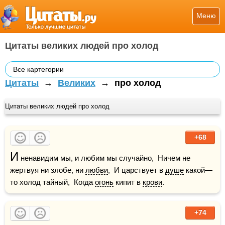
Меню
Цитаты великих людей про холод
Все картегории
Цитаты
→
Великих
→
про холод
Цитаты великих людей про холод
+68
И
 ненавидим мы, и любим мы случайно,  Ничем не 
жертвуя ни злобе, ни 
любви
,  И царствует в 
душе
 какой—
то холод тайный,  Когда 
огонь
 кипит в 
крови
.
+74