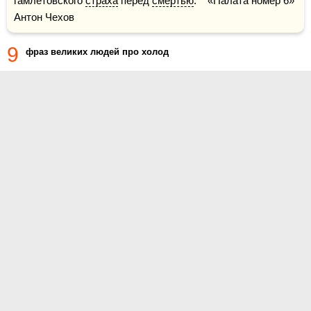
гамлетовского 
страха
 перед 
смертью
.    «Палата номер 6» 
Антон Чехов
9
фраз великих людей про холод
О проекте
Контакты
Условия использования
Политика конфиденциальности